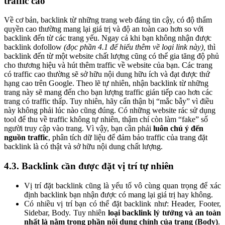
traffic cao
Về cơ bản, backlink từ những trang web đáng tin cậy, có độ thẩm
quyền cao thường mang lại giá trị và độ an toàn cao hơn so với
backlink đến từ các trang yếu.
Ngay cả khi bạn không nhận được
backlink dofollow
(đọc
phần 4.1
để hiểu thêm về loại link này),
thì
backlink đến từ một website chất lượng cũng có thể gia tăng độ phủ
cho thương hiệu và hút thêm traffic về website của bạn.
Các trang
có traffic cao thường sẽ sở hữu nội dung hữu ích và đạt được thứ
hạng cao trên Google. Theo lẽ tự nhiên, nhận backlink từ những
trang này sẽ mang đến cho bạn lượng traffic gián tiếp cao hơn các
trang có traffic thấp.
Tuy nhiên, hãy cẩn thận bị “mắc bẫy” vì điều
này không phải lúc nào cũng đúng. Có những website rác sử dụng
tool để thu về traffic không tự nhiên, thậm chí còn làm “fake” số
người truy cập vào trang.
Vì vậy, bạn cần phải
luôn chú ý đến
nguồn traffic
, phân tích dữ liệu để đảm bảo traffic của trang đặt
backlink là có thật và sở hữu nội dung chất lượng.
4.3. Backlink cần được đặt vị trí tự nhiên
Vị trí đặt backlink cũng là yếu tố vô cùng quan trọng để xác
định backlink bạn nhận được có mang lại giá trị hay không.
Có nhiều vị trí bạn có thể đặt backlink như: Header, Footer,
Sidebar, Body. Tuy nhiên
loại backlink lý tưởng và an toàn
nhất là nằm trong phần nội dung chính của trang (Body)
.