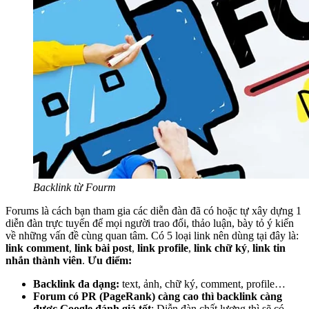
Backlink từ Fourm
Forums
là cách bạn tham gia các diễn đàn đã có hoặc tự xây dựng 1
diễn đàn trực tuyến để mọi ngườ
i trao đổi, thảo luận, bày tỏ ý kiến
về những vấn đề cùng quan tâm. Có 5 loại link nên dùng tại đây là:
link comment
,
link bài post
,
link profile
,
link chữ ký
,
link tin
nhắn thành viên
.
Ưu điểm:
Backlink đa dạng:
text, ảnh, chữ ký, comment, profile…
Forum có PR (PageRank) càng cao thì backlink càng
được Google đánh giá tốt
: Diễn đàn chất lượng thì sẽ có