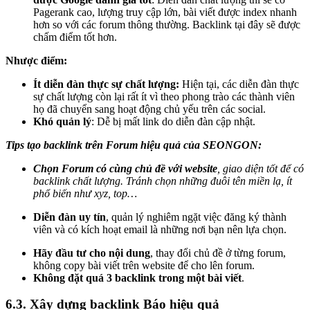
Pagerank cao, lượng truy cập lớn, bài viết được index nhanh
hơn so với các forum thông thường. Backlink tại đây sẽ được
chấm điểm tốt hơn.
Nhược điểm:
Ít diễn đàn thực sự chất lượng:
Hiện tại, các diễn đàn thực
sự chất lượng còn lại rất ít vì theo phong trào các thành viên
họ đã chuyển sang hoạt động chủ yếu trên các social.
Khó quản lý
: Dễ bị mất link do diễn đàn cập nhật.
Tips tạo backlink trên Forum hiệu quả của SEONGON:
Chọn Forum có cùng chủ đề với website
, giao diện tốt để có
backlink chất lượng. Tránh chọn những đuôi tên miền lạ, ít
phổ biến như xyz, top…
Diễn đàn uy tín
, quản lý nghiêm ngặt việc đăng ký thành
viên và có kích hoạt email là những nơi bạn nên lựa chọn.
Hãy đầu tư cho nội dung
, thay đổi chủ đề ở từng forum,
không copy bài viết trên website để cho lên forum.
Không đặt quá 3 backlink trong một bài viết
.
6.3. Xây dựng backlink Báo hiệu quả