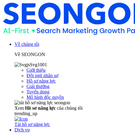
Về chúng tôi
Về SEONGON
Giới thiệu
Đội ngũ nhân sự
Hồ sơ năng lực
Giải thưởng
Tuyển dụng
Mô hình độc quyền
Xem
Hồ sơ năng lực
của chúng tôi
trending_up
Tải hồ sơ năng lực
Dịch vụ