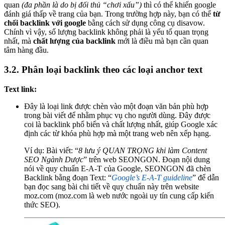
quan
(đa phần là do bị đối thủ “chơi xấu”)
thì có thể khiến google
đánh giá thấp về trang của bạn. Trong trường hợp này, bạn có thể
từ
chối backlink với google
bằng cách sử dụng
công cụ disavow
.
Chính vì vậy, số lượng backlink không phải là yếu tố quan trọng
nhất, mà
chất lượng của backlink
mới là điều mà bạn cần quan
tâm hàng đầu.
3.2. Phân loại backlink theo các loại anchor text
Text link:
Đây là loại link được chèn vào một đoạn văn bản phù hợp
trong bài viết để nhằm phục vụ cho người dùng. Đây được
coi là backlink phổ biến và chất lượng nhất, giúp Google xác
định các từ khóa phù hợp mà một trang web nên xếp hạng.
Ví dụ: Bài viết: “
8 lưu ý QUAN TRỌNG khi làm Content
SEO Ngành Dược
” trên web SEONGON. Đoạn nội dung
nói về quy chuẩn E-A-T của Google, SEONGON đã chèn
Backlink bằng đoạn Text: “
Google’s E-A-T guideline
” để dẫn
bạn đọc sang bài chi tiết về quy chuẩn này trên website
moz.com (moz.com là web nước ngoài uy tín cung cấp kiến
thức SEO).