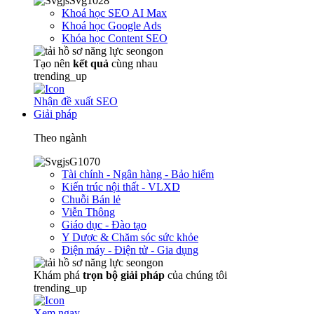
Khoá học SEO AI Max
Khoá học Google Ads
Khóa học Content SEO
Tạo nên
kết quả
cùng nhau
trending_up
Nhận đề xuất SEO
Giải pháp
Theo ngành
Tài chính - Ngân hàng - Bảo hiểm
Kiến trúc nội thất - VLXD
Chuỗi Bán lẻ
Viễn Thông
Giáo dục - Đào tạo
Y Dược & Chăm sóc sức khỏe
Điện máy - Điện tử - Gia dụng
Khám phá
trọn
bộ giải pháp
của chúng tôi
trending_up
Xem ngay