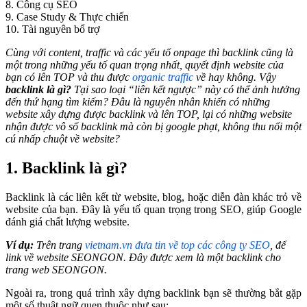
8. Công cụ SEO
9. Case Study & Thực chiến
10. Tài nguyên bổ trợ
Cùng với content, traffic và các yếu tố onpage thì backlink cũng
là
một trong những yếu tố quan trọng nhất, quyết định website của
bạn có lên TOP và thu được
organic traffic
về hay không.
Vậy
backlink là gì?
Tại sao loại
“liên kết ngược”
này có thể ảnh hưởng
đến thứ hạng tìm kiếm? Đâu là nguyên nhân khiến có những
website xây dựng được backlink và lên TOP, lại có những website
nhận được vô số backlink mà còn bị google phạt, không thu nổi một
cú nhấp chuột về website?
1. Backlink là gì?
Backlink là các liên kết từ website, blog, hoặc diễn đàn khác trỏ về
website của bạn. Đây là yếu tố quan trọng trong SEO, giúp Google
đánh giá chất lượng website.
Ví dụ:
Trên trang
vietnam.vn đưa tin về top các công ty SEO
, để
link về website SEONGON. Đây được xem là một backlink cho
trang web SEONGON.
Ngoài ra, trong quá trình xây dựng backlink bạn sẽ thường bắt gặp
một số thuật ngữ quen thuộc như sau: