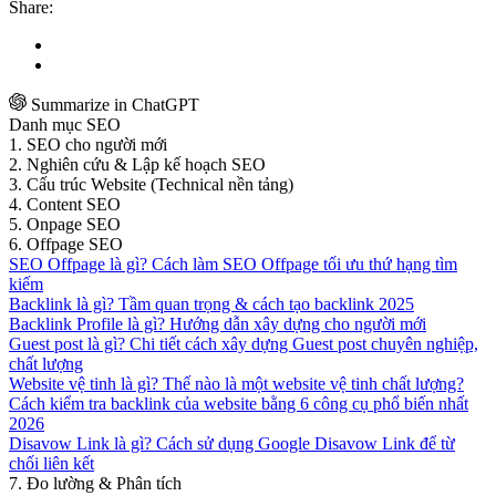
Share:
Summarize in ChatGPT
Danh mục SEO
1. SEO cho người mới
2. Nghiên cứu & Lập kế hoạch SEO
3. Cấu trúc Website (Technical nền tảng)
4. Content SEO
5. Onpage SEO
6. Offpage SEO
SEO Offpage là gì? Cách làm SEO Offpage tối ưu thứ hạng tìm
kiếm
Backlink là gì? Tầm quan trọng & cách tạo backlink 2025
Backlink Profile là gì? Hướng dẫn xây dựng cho người mới
Guest post là gì? Chi tiết cách xây dựng Guest post chuyên nghiệp,
chất lượng
Website vệ tinh là gì? Thế nào là một website vệ tinh chất lượng?
Cách kiểm tra backlink của website bằng 6 công cụ phổ biến nhất
2026
Disavow Link là gì? Cách sử dụng Google Disavow Link để từ
chối liên kết
7. Đo lường & Phân tích