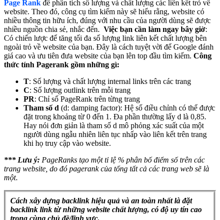
Page Rank
để phân tích số lượng và chất lượng các liên kết trỏ về
website. Theo đó, công cụ tìm kiếm này sẽ hiểu rằng, website có
nhiều thông tin hữu ích, đúng với nhu cầu của người dùng sẽ được
nhiều nguồn chia sẻ, nhắc đến.
Việc bạn cần làm ngay bây giờ
:
Có chiến lược để tăng tối đa số lượng link liên kết chất lượng bên
ngoài trỏ về website của bạn. Đây là cách tuyệt vời để Google đánh
giá cao và ưu tiên đưa website của bạn lên top đầu tìm kiếm.
Công
thức tính Pagerank gồm những gì:
T
: Số lượng và chất lượng internal links trên các trang
C
: Số lượng outlink trên mỗi trang
PR
: Chỉ số PageRank trên từng trang
Tham số d
(d: damping factor): Hệ số điều chỉnh có thể được
đặt trong khoảng từ 0 đến 1. Đa phần thường lấy d là 0,85.
Hay nói đơn giản là tham số d mô phỏng xác suất của một
người dùng ngẫu nhiên liên tục nhấp vào liên kết trên trang
khi họ truy cập vào website.
*** Lưu ý:
PageRanks tạo một tỉ lệ % phân bố điểm số trên các
trang website, do đó pagerank của tổng tất cả các trang web sẽ là
một
.
Cách xây dựng backlink hiệu quả và an toàn nhất là đặt
backlink link từ những website chất lượng, có độ uy tín cao
trong cùng chủ đề/lĩnh vực
.