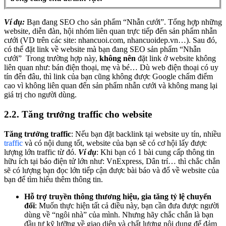
Ví dụ:
Bạn đang SEO cho sản phẩm “Nhẫn cưới”.
Tổng hợp những
website, diễn đàn, hội nhóm liên quan trực tiếp đến sản phẩm nhẫn
cưới (VD trên các site: nhancuoi.com, nhancuoidep.vn…).
Sau đó,
có thể đặt link về website mà bạn đang SEO sản phẩm “Nhẫn
cưới”
Trong trường hợp này,
không nên
đặt link ở website không
liên quan như: bán điện thoại, mẹ và bé… Dù web điện thoại có uy
tín đến đâu, thì link của bạn cũng không được Google chấm điểm
cao vì không liên quan đến sản phẩm nhẫn cưới và không mang lại
giá trị cho người dùng.
2.2. Tăng trưởng traffic cho website
Tăng trưởng traffic
: Nếu bạn đặt backlink tại website uy tín, nhiều
traffic
và có nội dung tốt, website của bạn sẽ có cơ hội lấy được
lượng lớn traffic từ đó.
Ví dụ
: Khi bạn có 1 bài cung cấp thông tin
hữu ích tại báo điện tử lớn như: VnExpress, Dân trí… thì chắc chắn
sẽ có lượng bạn đọc lớn tiếp cận được bài báo và đổ về website của
bạn để tìm hiểu thêm thông tin.
Hỗ trợ truyền thông thương hiệu, gia tăng tỷ lệ chuyển
đổi
: Muốn thực hiện tất cả điều này, bạn cần đưa được người
dùng về “ngôi nhà” của mình. Nhưng hãy chắc chắn là bạn
đầu tư kỹ lưỡng về giao diện và chất lượng nội dung để đảm