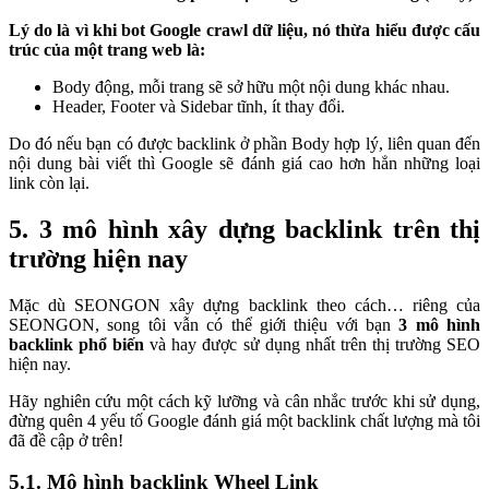
Lý do là vì khi bot Google crawl dữ liệu, nó thừa hiểu được cấu
trúc của một trang web là:
Body động, mỗi trang sẽ sở hữu một nội dung khác nhau.
Header, Footer và Sidebar tĩnh, ít thay đổi.
Do đó nếu bạn có được backlink ở phần Body hợp lý, liên quan đến
nội dung bài viết thì Google sẽ đánh giá cao hơn hẳn những loại
link còn lại.
5. 3 mô hình xây dựng backlink trên thị
trường hiện nay
Mặc dù SEONGON xây dựng backlink theo cách… riêng của
SEONGON, song tôi vẫn có thể giới thiệu với bạn
3 mô hình
backlink phổ biến
và hay được sử dụng nhất trên thị trường SEO
hiện nay.
Hãy nghiên cứu một cách kỹ lưỡng và cân nhắc trước khi sử dụng,
đừng quên
4 yếu tố Google đánh giá một backlink chất lượng
mà tôi
đã đề cập ở trên!
5.1. Mô hình backlink Wheel Link