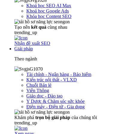
Khoá học SEO AI Max
Khoá học Google Ads
Khóa học Content SEO
Tạo nên
kết quả
cùng nhau
trending_up
Nhận đề xuất SEO
Giải pháp
Theo ngành
Tài chính - Ngân hàng - Bảo hiểm
Kiến trúc nội thất - VLXD
Chuỗi Bán lẻ
Viễn Thông
Giáo dục - Đào tạo
Y Dược & Chăm sóc sức khỏe
Điện máy - Điện tử - Gia dụng
Khám phá
trọn
bộ giải pháp
của chúng tôi
trending_up
Xem ngay