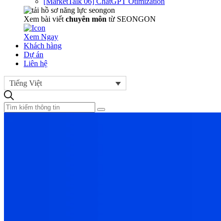
[MarketTalk 06] ChatGPT Otimization
Xem bài viết
chuyên môn
từ SEONGON
Xem Ngay
Khách hàng
Dự án
Liên hệ
Tiếng Việt