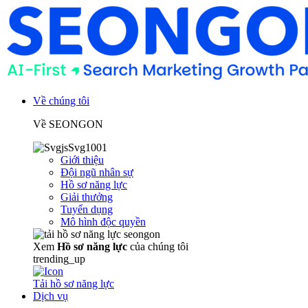
Về chúng tôi
Về SEONGON
Giới thiệu
Đội ngũ nhân sự
Hồ sơ năng lực
Giải thưởng
Tuyển dụng
Mô hình độc quyền
Xem
Hồ sơ năng lực
của chúng tôi
trending_up
Tải hồ sơ năng lực
Dịch vụ