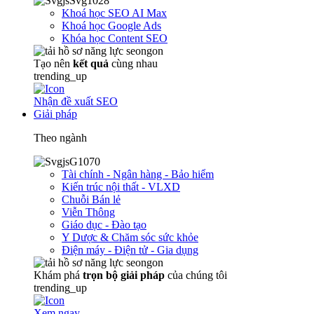
Khoá học SEO AI Max
Khoá học Google Ads
Khóa học Content SEO
Tạo nên
kết quả
cùng nhau
trending_up
Nhận đề xuất SEO
Giải pháp
Theo ngành
Tài chính - Ngân hàng - Bảo hiểm
Kiến trúc nội thất - VLXD
Chuỗi Bán lẻ
Viễn Thông
Giáo dục - Đào tạo
Y Dược & Chăm sóc sức khỏe
Điện máy - Điện tử - Gia dụng
Khám phá
trọn
bộ giải pháp
của chúng tôi
trending_up
Xem ngay