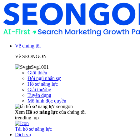
Về chúng tôi
Về SEONGON
Giới thiệu
Đội ngũ nhân sự
Hồ sơ năng lực
Giải thưởng
Tuyển dụng
Mô hình độc quyền
Xem
Hồ sơ năng lực
của chúng tôi
trending_up
Tải hồ sơ năng lực
Dịch vụ