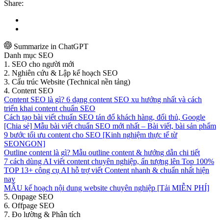
Share:
Summarize in ChatGPT
Danh mục SEO
1. SEO cho người mới
2. Nghiên cứu & Lập kế hoạch SEO
3. Cấu trúc Website (Technical nền tảng)
4. Content SEO
Content SEO là gì? 6 dạng content SEO xu hướng nhất và cách
triển khai content chuẩn SEO
Cách tạo bài viết chuẩn SEO tán đổ khách hàng, đối thủ, Google
[Chia sẻ] Mẫu bài viết chuẩn SEO mới nhất – Bài viết, bài sản phẩm
9 bước tối ưu content cho SEO [Kinh nghiệm thực tế từ
SEONGON]
Outline content là gì? Mẫu outline content & hướng dẫn chi tiết
7 cách dùng AI viết content chuyên nghiệp, ấn tượng lên Top 100%
TOP 13+ công cụ AI hỗ trợ viết Content nhanh & chuẩn nhất hiện
nay
MẪU kế hoạch nội dung website chuyên nghiệp [Tải MIỄN PHÍ]
5. Onpage SEO
6. Offpage SEO
7. Đo lường & Phân tích