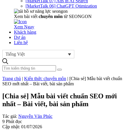
[MarketTalk 07] Ads in AI Search
[MarketTalk 06] ChatGPT Otimization
Xem bài viết
chuyên môn
từ SEONGON
Xem Ngay
Khách hàng
Dự án
Liên hệ
Tiếng Việt
Trang chủ
|
Kiến thức chuyên môn
|
[Chia sẻ] Mẫu bài viết chuẩn
SEO mới nhất – Bài viết, bài sản phẩm
[Chia sẻ] Mẫu bài viết chuẩn SEO mới
nhất – Bài viết, bài sản phẩm
Tác giả:
Nguyễn Văn Phúc
9 Phút đọc
Cập nhật: 01/07/2026