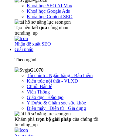
Khoá học SEO AI Max
Khoá học Google Ads
Khóa học Content SEO
Tạo nên
kết quả
cùng nhau
trending_up
Nhận đề xuất SEO
Giải pháp
Theo ngành
Tài chính - Ngân hàng - Bảo hiểm
Kiến trúc nội thất - VLXD
Chuỗi Bán lẻ
Viễn Thông
Giáo dục - Đào tạo
Y Dược & Chăm sóc sức khỏe
Điện máy - Điện tử - Gia dụng
Khám phá
trọn
bộ giải pháp
của chúng tôi
trending_up
Xem ngay