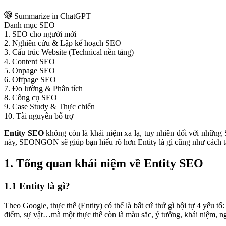
Summarize in ChatGPT
Danh mục SEO
1. SEO cho người mới
2. Nghiên cứu & Lập kế hoạch SEO
3. Cấu trúc Website (Technical nền tảng)
4. Content SEO
5. Onpage SEO
6. Offpage SEO
7. Đo lường & Phân tích
8. Công cụ SEO
9. Case Study & Thực chiến
10. Tài nguyên bổ trợ
Entity SEO
không còn là khái niệm xa lạ, tuy nhiên đối với những 
này, SEONGON sẽ giúp bạn hiểu rõ hơn Entity là gì cũng như cách t
1. Tổng quan khái niệm về Entity SEO
1.1 Entity là gì?
Theo Google, thực thể (Entity) có thể là bất cứ thứ gì hội tự 4 yếu t
điểm, sự vật…mà một thực thể còn là màu sắc, ý tưởng, khái niệm, 