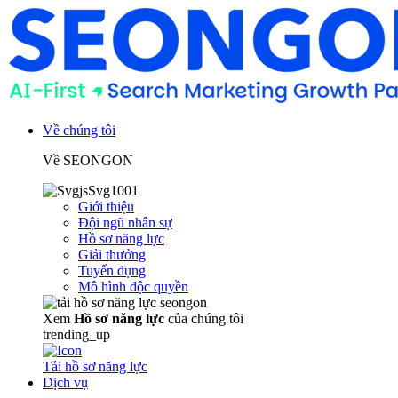
Về chúng tôi
Về SEONGON
Giới thiệu
Đội ngũ nhân sự
Hồ sơ năng lực
Giải thưởng
Tuyển dụng
Mô hình độc quyền
Xem
Hồ sơ năng lực
của chúng tôi
trending_up
Tải hồ sơ năng lực
Dịch vụ