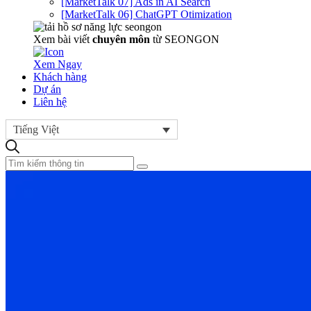
[MarketTalk 07] Ads in AI Search
[MarketTalk 06] ChatGPT Otimization
Xem bài viết
chuyên môn
từ SEONGON
Xem Ngay
Khách hàng
Dự án
Liên hệ
Tiếng Việt