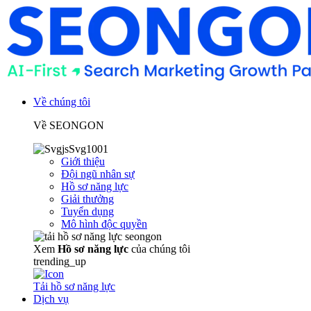
Về chúng tôi
Về SEONGON
Giới thiệu
Đội ngũ nhân sự
Hồ sơ năng lực
Giải thưởng
Tuyển dụng
Mô hình độc quyền
Xem
Hồ sơ năng lực
của chúng tôi
trending_up
Tải hồ sơ năng lực
Dịch vụ