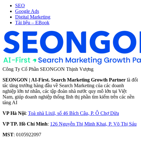
SEO
Google Ads
Digital Marketing
Tài liệu – EBook
Công Ty Cổ Phần SEONGON Thịnh Vượng
SEONGON | AI-First. Search Marketing Growth Partner
là đối
tác tăng trưởng hàng đầu về Search Marketing của các doanh
nghiệp lớn tư nhân, các tập đoàn nhà nước quy mô lớn tại Việt
Nam, giúp doanh nghiệp thống lĩnh thị phần tìm kiếm trên các nền
tảng AI
VP Hà Nội
:
Toà nhà Lixil, số 46 Bích Câu, P. Ô Chợ Dừa
VP TP. Hồ Chí Minh
:
126 Nguyễn Thị Minh Khai, P. Võ Thị Sáu
MST
: 0105922097