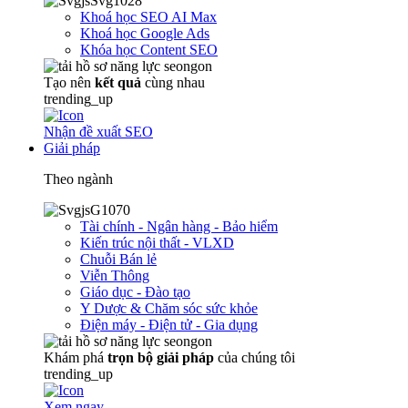
Khoá học SEO AI Max
Khoá học Google Ads
Khóa học Content SEO
Tạo nên
kết quả
cùng nhau
trending_up
Nhận đề xuất SEO
Giải pháp
Theo ngành
Tài chính - Ngân hàng - Bảo hiểm
Kiến trúc nội thất - VLXD
Chuỗi Bán lẻ
Viễn Thông
Giáo dục - Đào tạo
Y Dược & Chăm sóc sức khỏe
Điện máy - Điện tử - Gia dụng
Khám phá
trọn
bộ giải pháp
của chúng tôi
trending_up
Xem ngay