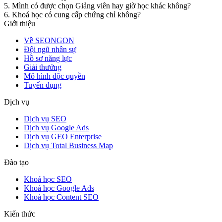
5. Mình có được chọn Giảng viên hay giờ học khác không?
6. Khoá học có cung cấp chứng chỉ không?
Giới thiệu
Về SEONGON
Đội ngũ nhân sự
Hồ sơ năng lực
Giải thưởng
Mô hình độc quyền
Tuyển dụng
Dịch vụ
Dịch vụ SEO
Dịch vụ Google Ads
Dịch vụ GEO Enterprise
Dịch vụ Total Business Map
Đào tạo
Khoá học SEO
Khoá học Google Ads
Khoá học Content SEO
Kiến thức