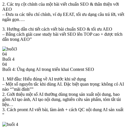
2. Các trụ cột chính của một bài viết chuẩn SEO & thân thiện với
AEO
– Đưa ra các tiêu chí chính, ví dụ EEAT, tối ưu dạng câu trả lời, viết
ngắn gọn….
3. Hướng dẫn chi tiết cách viết bài chuẩn SEO & tối ưu AEO
– Bằng cách giải case study bài viết SEO lên TOP cao + được trích
dẫn trong AEO”
04
Buổi 4
04
Buổi 4: Ứng dụng AI trong triển khai Content SEO
1. Mở đầu: Hiểu đúng về AI trước khi sử dụng
– Một số nguyên tắc khi dùng AI. Đặc biệt quan trọng: không có AI
nào “”mãi đỉnh””
2. Giới thiệu một số AI thường dùng trong sản xuất nội dung, bao
gồm AI tạo ảnh, AI tạo nội dung, nghiên cứu sản phẩm, tóm tắt tài
liệu…
3. Cách promt AI viết bài, làm ảnh + cách QC nội dung AI sản xuất
“