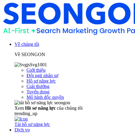
Về chúng tôi
Về SEONGON
Giới thiệu
Đội ngũ nhân sự
Hồ sơ năng lực
Giải thưởng
Tuyển dụng
Mô hình độc quyền
Xem
Hồ sơ năng lực
của chúng tôi
trending_up
Tải hồ sơ năng lực
Dịch vụ