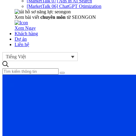
[MarketTalk 07] Ads in AI Search
[MarketTalk 06] ChatGPT Otimization
Xem bài viết
chuyên môn
từ SEONGON
Xem Ngay
Khách hàng
Dự án
Liên hệ
Tiếng Việt