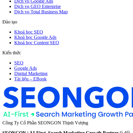
Dịch vụ Google Ads
Dịch vụ GEO Enterprise
Dịch vụ Total Business Map
Đào tạo
Khoá học SEO
Khoá học Google Ads
Khoá học Content SEO
Kiến thức
SEO
Google Ads
Digital Marketing
Tài liệu – EBook
Công Ty Cổ Phần SEONGON Thịnh Vượng
SEONGON | AI-First. Search Marketing Growth Partner
là đối