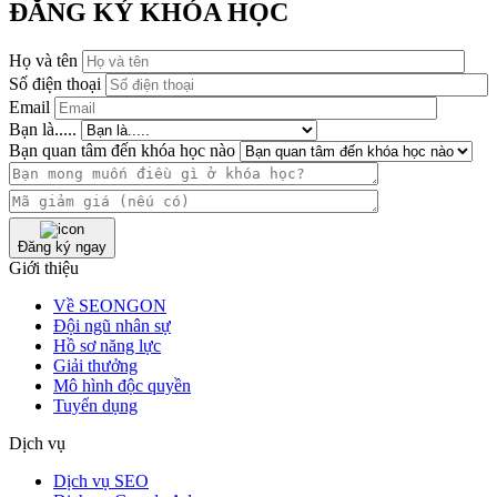
ĐĂNG KÝ KHÓA HỌC
Họ và tên
Số điện thoại
Email
Bạn là.....
Bạn quan tâm đến khóa học nào
Đăng ký ngay
Giới thiệu
Về SEONGON
Đội ngũ nhân sự
Hồ sơ năng lực
Giải thưởng
Mô hình độc quyền
Tuyển dụng
Dịch vụ
Dịch vụ SEO