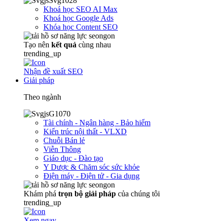
Khoá học SEO AI Max
Khoá học Google Ads
Khóa học Content SEO
Tạo nên
kết quả
cùng nhau
trending_up
Nhận đề xuất SEO
Giải pháp
Theo ngành
Tài chính - Ngân hàng - Bảo hiểm
Kiến trúc nội thất - VLXD
Chuỗi Bán lẻ
Viễn Thông
Giáo dục - Đào tạo
Y Dược & Chăm sóc sức khỏe
Điện máy - Điện tử - Gia dụng
Khám phá
trọn
bộ giải pháp
của chúng tôi
trending_up
Xem ngay