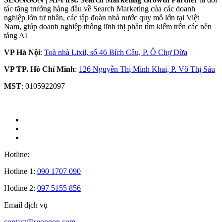
tác tăng trưởng hàng đầu về Search Marketing của các doanh
nghiệp lớn tư nhân, các tập đoàn nhà nước quy mô lớn tại Việt
Nam, giúp doanh nghiệp thống lĩnh thị phần tìm kiếm trên các nền
tảng AI
VP Hà Nội
:
Toà nhà Lixil, số 46 Bích Câu, P. Ô Chợ Dừa
VP TP. Hồ Chí Minh
:
126 Nguyễn Thị Minh Khai, P. Võ Thị Sáu
MST
: 0105922097
Hotline:
Hotline 1:
090 1707 090
Hotline 2:
097 5155 856
Email dịch vụ
contact@seongon.com