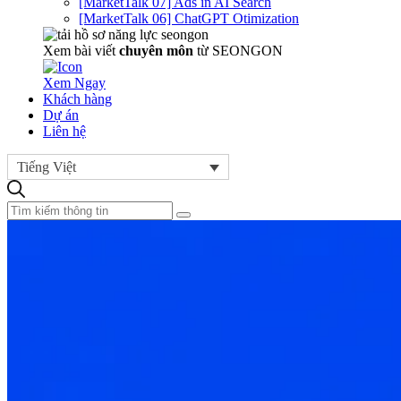
[MarketTalk 07] Ads in AI Search
[MarketTalk 06] ChatGPT Otimization
Xem bài viết
chuyên môn
từ SEONGON
Xem Ngay
Khách hàng
Dự án
Liên hệ
Tiếng Việt