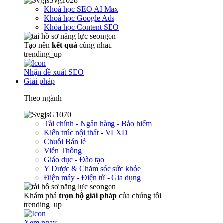
Khoá học SEO AI Max
Khoá học Google Ads
Khóa học Content SEO
Tạo nên
kết quả
cùng nhau
trending_up
Nhận đề xuất SEO
Giải pháp
Theo ngành
Tài chính - Ngân hàng - Bảo hiểm
Kiến trúc nội thất - VLXD
Chuỗi Bán lẻ
Viễn Thông
Giáo dục - Đào tạo
Y Dược & Chăm sóc sức khỏe
Điện máy - Điện tử - Gia dụng
Khám phá
trọn
bộ giải pháp
của chúng tôi
trending_up
Xem ngay