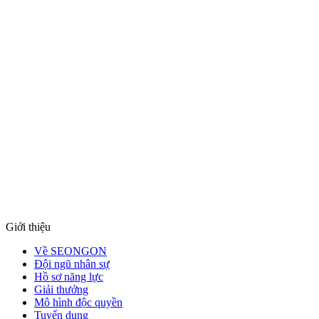
Hãy để SEONGON
SEO AIMAX . DIGITAL ADS . TOTAL BUSINESS MAP
hiểu hơn về bạn
SEONGON luôn sẵn sàng lắng nghe và cùng bạn tìm 
phù hợp nhất
Gửi
Giới thiệu
Về SEONGON
Đội ngũ nhân sự
Hồ sơ năng lực
Giải thưởng
Mô hình độc quyền
Tuyển dụng