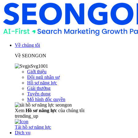
Về chúng tôi
Về SEONGON
Giới thiệu
Đội ngũ nhân sự
Hồ sơ năng lực
Giải thưởng
Tuyển dụng
Mô hình độc quyền
Xem
Hồ sơ năng lực
của chúng tôi
trending_up
Tải hồ sơ năng lực
Dịch vụ