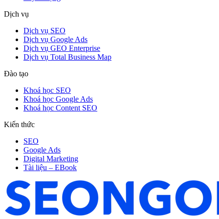
Dịch vụ
Dịch vụ SEO
Dịch vụ Google Ads
Dịch vụ GEO Enterprise
Dịch vụ Total Business Map
Đào tạo
Khoá học SEO
Khoá học Google Ads
Khoá học Content SEO
Kiến thức
SEO
Google Ads
Digital Marketing
Tài liệu – EBook