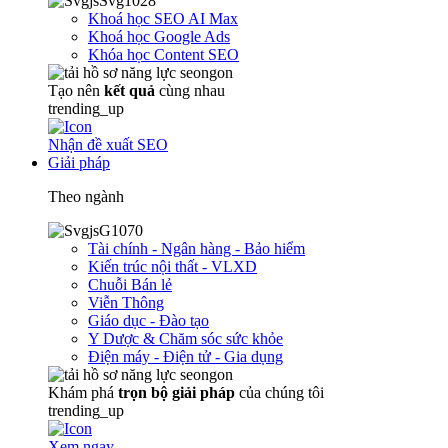
Khoá học SEO AI Max
Khoá học Google Ads
Khóa học Content SEO
Tạo nên
kết quả
cùng nhau
trending_up
Nhận đề xuất SEO
Giải pháp
Theo ngành
Tài chính - Ngân hàng - Bảo hiểm
Kiến trúc nội thất - VLXD
Chuỗi Bán lẻ
Viễn Thông
Giáo dục - Đào tạo
Y Dược & Chăm sóc sức khỏe
Điện máy - Điện tử - Gia dụng
Khám phá
trọn
bộ giải pháp
của chúng tôi
trending_up
Xem ngay