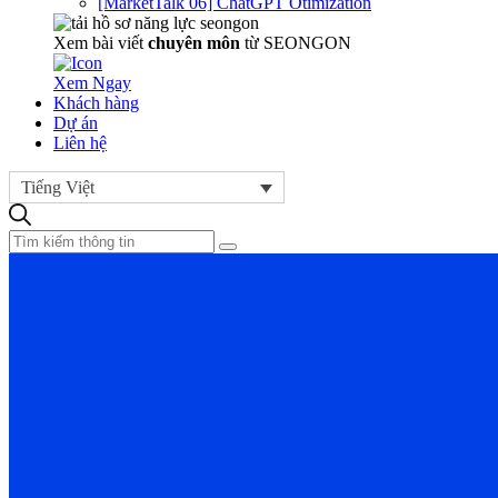
[MarketTalk 06] ChatGPT Otimization
Xem bài viết
chuyên môn
từ SEONGON
Xem Ngay
Khách hàng
Dự án
Liên hệ
Tiếng Việt