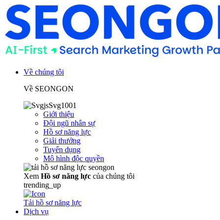
Về chúng tôi
Về SEONGON
Giới thiệu
Đội ngũ nhân sự
Hồ sơ năng lực
Giải thưởng
Tuyển dụng
Mô hình độc quyền
Xem
Hồ sơ năng lực
của chúng tôi
trending_up
Tải hồ sơ năng lực
Dịch vụ