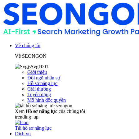
Về chúng tôi
Về SEONGON
Giới thiệu
Đội ngũ nhân sự
Hồ sơ năng lực
Giải thưởng
Tuyển dụng
Mô hình độc quyền
Xem
Hồ sơ năng lực
của chúng tôi
trending_up
Tải hồ sơ năng lực
Dịch vụ