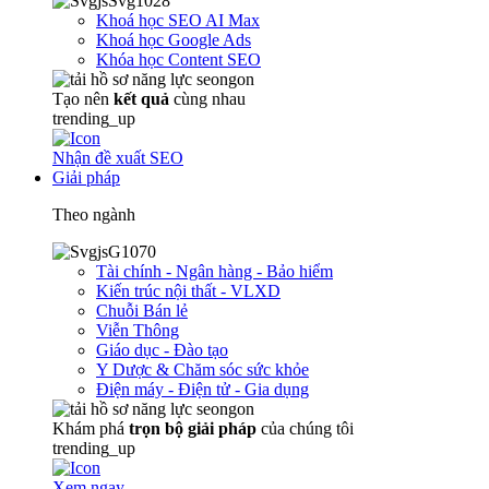
Khoá học SEO AI Max
Khoá học Google Ads
Khóa học Content SEO
Tạo nên
kết quả
cùng nhau
trending_up
Nhận đề xuất SEO
Giải pháp
Theo ngành
Tài chính - Ngân hàng - Bảo hiểm
Kiến trúc nội thất - VLXD
Chuỗi Bán lẻ
Viễn Thông
Giáo dục - Đào tạo
Y Dược & Chăm sóc sức khỏe
Điện máy - Điện tử - Gia dụng
Khám phá
trọn
bộ giải pháp
của chúng tôi
trending_up
Xem ngay