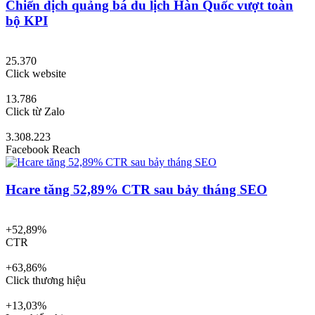
Chiến dịch quảng bá du lịch Hàn Quốc vượt toàn
bộ KPI
25.370
Click website
13.786
Click từ Zalo
3.308.223
Facebook Reach
Hcare tăng 52,89% CTR sau bảy tháng SEO
+52,89%
CTR
+63,86%
Click thương hiệu
+13,03%