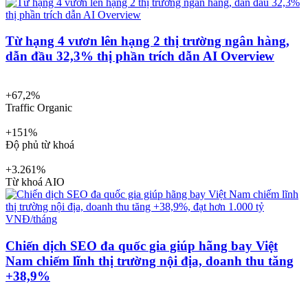
Từ hạng 4 vươn lên hạng 2 thị trường ngân hàng,
dẫn đầu 32,3% thị phần trích dẫn AI Overview
+67,2%
Traffic Organic
+151%
Độ phủ từ khoá
+3.261%
Từ khoá AIO
Chiến dịch SEO đa quốc gia giúp hãng bay Việt
Nam chiếm lĩnh thị trường nội địa, doanh thu tăng
+38,9%