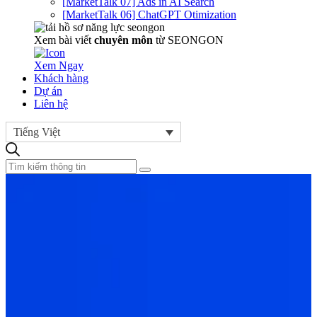
[MarketTalk 07] Ads in AI Search
[MarketTalk 06] ChatGPT Otimization
Xem bài viết
chuyên môn
từ SEONGON
Xem Ngay
Khách hàng
Dự án
Liên hệ
Tiếng Việt