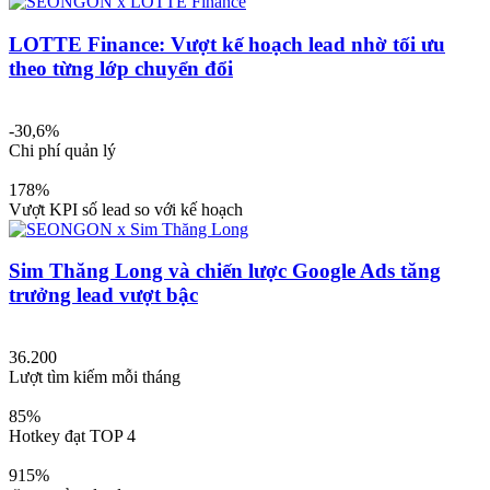
LOTTE Finance: Vượt kế hoạch lead nhờ tối ưu
theo từng lớp chuyển đổi
-30,6%
Chi phí quản lý
178%
Vượt KPI số lead so với kế hoạch
Sim Thăng Long và chiến lược Google Ads tăng
trưởng lead vượt bậc
36.200
Lượt tìm kiếm mỗi tháng
85%
Hotkey đạt TOP 4
915%