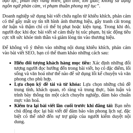
bạo lực, phân biệt vùng miền, giới tính, tôn giáo; không sử dụng
ngôn ngữ phản cảm, vi phạm thuần phong mỹ tục”.
Doanh nghiệp sử dụng bài viết chứa ngôn từ khiêu khích, phản cảm
có thể gây mất uy tín tới hình ảnh thương hiệu, gây tranh cãi trong
dư luận và thậm chí có thể bị phạt hoặc kiện tụng. Trong khi đó,
người đọc khi đọc bài viết sẽ cảm thấy bị xúc phạm, bị tác động tiêu
cực tới sức khỏe tinh thần và giảm lòng tin vào thương hiệu.
Để không vô ý thêm vào những nội dung khiêu khích, phản cảm
vào bài viết SEO, bạn có thể tham khảo những cách sau:
Hiểu đối tượng khách hàng mục tiêu:
Xác định những đối
tượng người đọc hướng đến trong bài viết, họ có đặc điểm, lối
sống và văn hoá như thế nào để sử dụng lối kể chuyện và văn
phong cho phù hợp.
Lựa chọn kỹ đề tài và từ khóa:
Lựa chọn những chủ đề
trung tính, khách quan, rõ ràng và trung thực, bàn luận và
trình bày thông tin một cách chuyên nghiệp, đảm bảo chuẩn
mực văn hoá.
Kiểm tra lại bài viết lần cuối trước khi đăng tải:
Bạn nên
chủ động đọc lại bài viết để đảm bảo văn phong lịch sự, đặc
biệt có thể nhờ đến sự trợ giúp của người kiểm duyệt nội
dung.