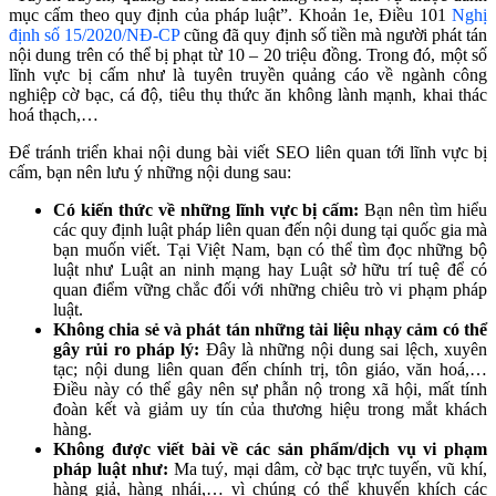
mục cấm theo quy định của pháp luật”. Khoản 1e, Điều 101
Nghị
định số 15/2020/NĐ-CP
cũng đã quy định số tiền mà người phát tán
nội dung trên có thể bị phạt từ 10 – 20 triệu đồng. Trong đó, một số
lĩnh vực bị cấm như là tuyên truyền quảng cáo về ngành công
nghiệp cờ bạc, cá độ, tiêu thụ thức ăn không lành mạnh, khai thác
hoá thạch,…
Để tránh triển khai nội dung bài viết SEO liên quan tới lĩnh vực bị
cấm, bạn nên lưu ý những nội dung sau:
Có kiến thức về những lĩnh vực bị cấm:
Bạn nên tìm hiểu
các quy định luật pháp liên quan đến nội dung tại quốc gia mà
bạn muốn viết. Tại Việt Nam, bạn có thể tìm đọc những bộ
luật như Luật an ninh mạng hay Luật sở hữu trí tuệ để có
quan điểm vững chắc đối với những chiêu trò vi phạm pháp
luật.
Không chia sẻ và phát tán những tài liệu nhạy cảm có thể
gây rủi ro pháp lý:
Đây là những nội dung sai lệch, xuyên
tạc; nội dung liên quan đến chính trị, tôn giáo, văn hoá,…
Điều này có thể gây nên sự phẫn nộ trong xã hội, mất tính
đoàn kết và giảm uy tín của thương hiệu trong mắt khách
hàng.
Không được viết bài về các sản phẩm/dịch vụ vi phạm
pháp luật như:
Ma tuý, mại dâm, cờ bạc trực tuyến, vũ khí,
hàng giả, hàng nhái,… vì chúng có thể khuyến khích các