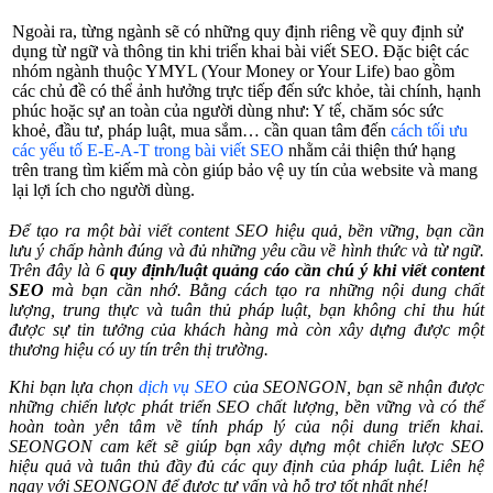
Ngoài ra, từng ngành sẽ có những quy định riêng về quy định sử
dụng từ ngữ và thông tin khi triển khai bài viết SEO. Đặc biệt các
nhóm ngành thuộc YMYL (Your Money or Your Life) bao gồm
các chủ đề có thể ảnh hưởng trực tiếp đến sức khỏe, tài chính, hạnh
phúc hoặc sự an toàn của người dùng như: Y tế, chăm sóc sức
khoẻ, đầu tư, pháp luật, mua sắm… cần quan tâm đến
cách tối ưu
các yếu tố E-E-A-T trong bài viết SEO
nhằm cải thiện thứ hạng
trên trang tìm kiếm mà còn giúp bảo vệ uy tín của website và mang
lại lợi ích cho người dùng.
Để tạo ra một bài viết content SEO hiệu quả, bền vững, bạn cần
lưu ý chấp hành đúng và đủ những yêu cầu về hình thức và từ ngữ.
Trên đây là 6
quy định/luật quảng cáo cần chú ý khi viết content
SEO
mà bạn cần nhớ. Bằng cách tạo ra những nội dung chất
lượng, trung thực và tuân thủ pháp luật, bạn không chỉ thu hút
được sự tin tưởng của khách hàng mà còn xây dựng được một
thương hiệu có uy tín trên thị trường.
Khi bạn lựa chọn
dịch vụ SEO
của SEONGON, bạn sẽ nhận được
những chiến lược phát triển SEO chất lượng, bền vững và có thể
hoàn toàn yên tâm về tính pháp lý của nội dung triển khai.
SEONGON cam kết sẽ giúp bạn xây dựng một chiến lược SEO
hiệu quả và tuân thủ đầy đủ các quy định của pháp luật. Liên hệ
ngay với SEONGON để được tư vấn và hỗ trợ tốt nhất nhé!