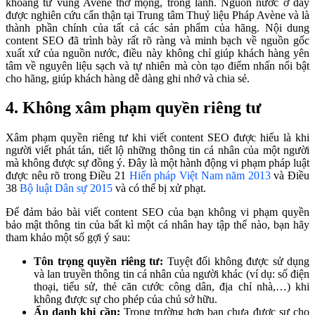
khoáng từ vùng Avène thơ mộng, trong lành. Nguồn nước ở đây
được nghiên cứu cẩn thận tại Trung tâm Thuỷ liệu Pháp Avène và là
thành phần chính của tất cả các sản phẩm của hãng. Nội dung
content SEO đã trình bày rất rõ ràng và minh bạch về nguồn gốc
xuất xứ của nguồn nước, điều này không chỉ giúp khách hàng yên
tâm về nguyên liệu sạch và tự nhiên mà còn tạo điểm nhấn nổi bật
cho hãng, giúp khách hàng dễ dàng ghi nhớ và chia sẻ.
4. Không xâm phạm quyền riêng tư
Xâm phạm quyền riêng tư khi viết content SEO được hiểu là khi
người viết phát tán, tiết lộ những thông tin cá nhân của một người
mà không được sự đồng ý. Đây là một hành động vi phạm pháp luật
được nêu rõ trong Điều 21
Hiến pháp Việt Nam năm 2013
và Điều
38
Bộ luật Dân sự 2015
và có thể bị xử phạt.
Để đảm bảo bài viết content SEO của bạn không vi phạm quyền
bảo mật thông tin của bất kì một cá nhân hay tập thể nào, bạn hãy
tham khảo một số gợi ý sau:
Tôn trọng quyền riêng tư:
Tuyệt đối không được sử dụng
và lan truyền thông tin cá nhân của người khác (ví dụ: số điện
thoại, tiểu sử, thẻ căn cước công dân, địa chỉ nhà,…) khi
không được sự cho phép của chủ sở hữu.
Ẩn danh khi cần:
Trong trường hợp bạn chưa được sự cho