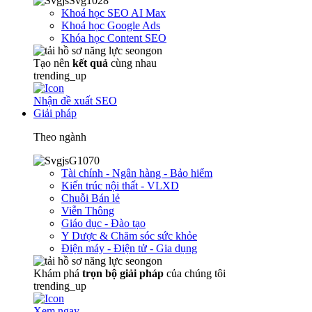
Khoá học SEO AI Max
Khoá học Google Ads
Khóa học Content SEO
Tạo nên
kết quả
cùng nhau
trending_up
Nhận đề xuất SEO
Giải pháp
Theo ngành
Tài chính - Ngân hàng - Bảo hiểm
Kiến trúc nội thất - VLXD
Chuỗi Bán lẻ
Viễn Thông
Giáo dục - Đào tạo
Y Dược & Chăm sóc sức khỏe
Điện máy - Điện tử - Gia dụng
Khám phá
trọn
bộ giải pháp
của chúng tôi
trending_up
Xem ngay