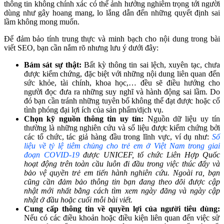
thông tin không chính xác có thể ảnh hưởng nghiêm trọng tới người
dùng như gây hoang mang, lo lắng dẫn đến những quyết định sai
lầm không mong muốn.
Để đảm bảo tính trung thực và minh bạch cho nội dung trong bài
viết SEO, bạn cần nắm rõ nhưng lưu ý dưới đây:
Bám sát sự thật:
Bất kỳ thông tin sai lệch, xuyên tạc, chưa
được kiểm chứng, đặc biệt với những nội dung liên quan đến
sức khỏe, tài chính, khoa học,… đều sẽ điều hướng cho
người đọc đưa ra những suy nghĩ và hành động sai lầm. Do
đó bạn cần tránh những tuyên bố không thể đạt được hoặc cố
tình phóng đại lợi ích của sản phẩm/dịch vụ.
Chọn kỹ nguồn thông tin uy tín:
Nguồn dữ liệu uy tín
thường là những nghiên cứu và số liệu được kiểm chứng bởi
các tổ chức, tác giả hàng đầu trong lĩnh vực, ví dụ như:
Số
liệu về tỷ lệ tiêm chủng cho trẻ em ở Việt Nam trong giai
đoạn COVID-19
được UNICEF, tổ chức Liên Hợp Quốc
hoạt động trên toàn cầu luôn đi đầu trong việc thúc đẩy và
bảo vệ quyền trẻ em tiến hành nghiên cứu. Ngoài ra, bạn
cũng cần đảm bảo thông tin bạn đang theo dõi được cập
nhật mới nhất bằng cách tìm xem ngày đăng và ngày cập
nhật ở đầu hoặc cuối mỗi bài viết.
Cung cấp thông tin về quyền lợi của người tiêu dùng:
Nếu có các điều khoản hoặc điều kiện liên quan đến việc sử