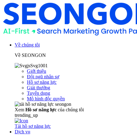
Về chúng tôi
Về SEONGON
Giới thiệu
Đội ngũ nhân sự
Hồ sơ năng lực
Giải thưởng
Tuyển dụng
Mô hình độc quyền
Xem
Hồ sơ năng lực
của chúng tôi
trending_up
Tải hồ sơ năng lực
Dịch vụ