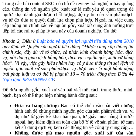
Trong các bài content SEO có chủ đề review trải nghiệm hay quảng
cáo, thông tin về nguồn gốc, xuất xứ là một yếu tố quan trọng để
người đọc đánh giá được chất lượng, độ uy tín của sản phẩm/dịch
vụ từ đó đưa ra quyết định lựa chọn phù hợp. Ngoài ra, việc cung
cấp thông tin chính xác về nguồn gốc, xuất xứ cũng ảnh hưởng trực
tiếp tới các rủi ro pháp lý sau này của doanh nghiệp. Cụ thể:
Khoản 2, Điều 8
Luật bảo vệ quyền lợi người tiêu dùng năm 2010
quy định về Quyền của người tiêu dùng “Được cung cấp thông tin
chính xác, đầy đủ về tổ chức, cá nhân kinh doanh hàng hóa, dịch
vụ; nội dung giao dịch hàng hóa, dịch vụ; nguồn gốc, xuất xứ hàng
hóa”. Vì vậy, việc gây hiểu nhầm hay cố ý đưa thông tin sai lệch về
nguồn gốc xuất xứ sản phẩm/dịch vụ được xem là một hành động
trái pháp luật và có thể bị phạt từ 10 – 70 triệu đồng theo Điều 44
Nghị định 98/2020/NĐ-CP
.
Để đưa nguồn gốc, xuất xứ vào bài viết một cách trung thực, minh
bạch, bạn có thể thực hiện những hành động sau:
Đưa ra bằng chứng:
Bạn có thể chèn vào bài viết những
hình ảnh để chứng minh nguồn gốc của sản phẩm/dịch vụ, ví
dụ như tờ giấy kê khai hải quan, tờ giấy mua hàng ở nước
ngoài, hay kiểm định an toàn của bộ Y tế về sản phẩm, tờ cam
kết sử dụng dịch vụ kèm các thông tin về công ty cung cấp,…
Không được giả mạo nguồn gốc, xuất xứ của sản