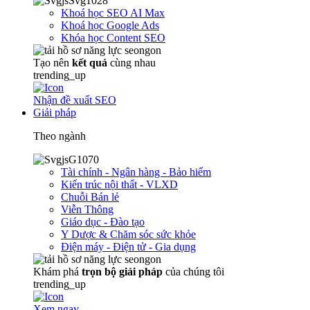
Khoá học SEO AI Max
Khoá học Google Ads
Khóa học Content SEO
Tạo nên
kết quả
cùng nhau
trending_up
Nhận đề xuất SEO
Giải pháp
Theo ngành
Tài chính - Ngân hàng - Bảo hiểm
Kiến trúc nội thất - VLXD
Chuỗi Bán lẻ
Viễn Thông
Giáo dục - Đào tạo
Y Dược & Chăm sóc sức khỏe
Điện máy - Điện tử - Gia dụng
Khám phá
trọn
bộ giải pháp
của chúng tôi
trending_up
Xem ngay