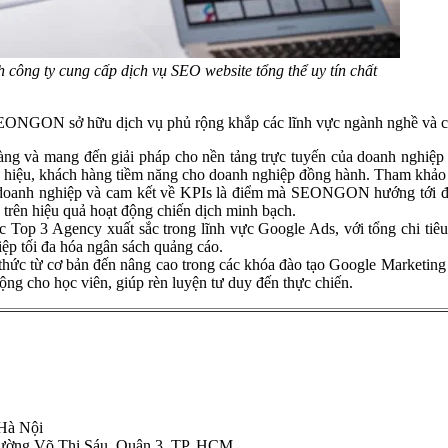
ông ty cung cấp dịch vụ SEO website tổng thể uy tín chất
SEONGON sở hữu dịch vụ phủ rộng khắp các lĩnh vực ngành nghề và cu
àng và mang đến giải pháp cho nền tảng trực tuyến của doanh nghiệp
ng hiệu, khách hàng tiềm năng cho doanh nghiệp đồng hành. Tham khả
 doanh nghiệp và cam kết về KPIs là điểm mà SEONGON hướng tới để 
 trên hiệu quả hoạt động chiến dịch minh bạch.
op 3 Agency xuất sắc trong lĩnh vực Google Ads, với tổng chi tiêu
iệp tối đa hóa ngân sách quảng cáo.
 thức từ cơ bản đến nâng cao trong các khóa đào tạo Google Marketin
g cho học viên, giúp rèn luyện tư duy đến thực chiến.
 Hà Nội
hường Võ Thị Sáu, Quận 3, TP. HCM