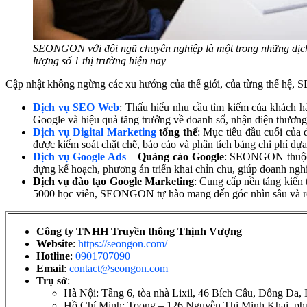
SEONGON với đội ngũ chuyên nghiệp là một trong những dịch c
lượng số 1 thị trường hiện nay
Cập nhật không ngừng các xu hướng của thế giới, của từng thế hệ, 
Dịch vụ
SEO Web
: Thấu hiểu nhu cầu tìm kiếm của khách h
Google và hiệu quả tăng trưởng về doanh số, nhận diện thươ
Dịch vụ
Digital Marketing
tổng thể
: Mục tiêu đầu cuối của
được kiểm soát chặt chẽ, báo cáo và phân tích bảng chi phí dựa
Dịch vụ
Google Ads
–
Quảng cáo Google
: SEONGON thuộc T
dựng kế hoạch, phương án triển khai chỉn chu, giúp doanh ngh
Dịch vụ đào tạo Google Marketing
: Cung cấp nền tảng kiến
5000 học viên, SEONGON tự hào mang đến góc nhìn sâu và rộn
Công ty TNHH Truyền thông Thịnh Vượng
Website
:
https://seongon.com/
Hotline
:
0901707090
Email
:
contact@seongon.com
Trụ sở
:
Hà Nội: Tầng 6, tòa nhà Lixil, 46 Bích Câu, Đống Đa,
Hồ Chí Minh: Toong – 126 Nguyễn Thị Minh Khai, p