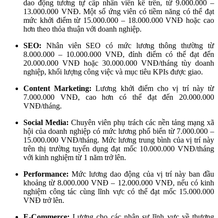
dao động tương tự cấp nhân viên kể trên, từ 9.000.000 –
13.000.000 VNĐ. Một số ứng viên có tiềm năng có thể đạt
mức khởi điểm từ 15.000.000 – 18.000.000 VNĐ hoặc cao
hơn theo thỏa thuận với doanh nghiệp.
SEO:
Nhân viên SEO có mức lương thông thường từ
8.000.000 – 10.000.000 VNĐ, đỉnh điểm có thể đạt đến
20.000.000 VNĐ hoặc 30.000.000 VNĐ/tháng tùy doanh
nghiệp, khối lượng công việc và mục tiêu KPIs được giao.
Content Marketing:
Lương khởi điểm cho vị trí này từ
7.000.000 VNĐ, cao hơn có thể đạt đến 20.000.000
VNĐ/tháng.
Social Media:
Chuyên viên phụ trách các nền tảng mạng xã
hội của doanh nghiệp có mức lương phổ biến từ 7.000.000 –
15.000.000 VNĐ/tháng. Mức lương trung bình của vị trí này
trên thị trường tuyển dụng đạt mốc 10.000.000 VNĐ/tháng
với kinh nghiệm từ 1 năm trở lên.
Performance:
Mức lương dao động của vị trí này ban đầu
khoảng từ 8.000.000 VNĐ – 12.000.000 VNĐ, nếu có kinh
nghiệm công tác cùng lĩnh vực có thể đạt mốc 15.000.000
VNĐ trở lên.
E-Commerce:
Lương cho các nhân sự lĩnh vực về thương