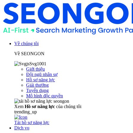
Về chúng tôi
Về SEONGON
Giới thiệu
Đội ngũ nhân sự
Hồ sơ năng lực
Giải thưởng
Tuyển dụng
Mô hình độc quyền
Xem
Hồ sơ năng lực
của chúng tôi
trending_up
Tải hồ sơ năng lực
Dịch vụ