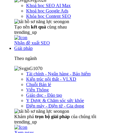
Khoá học SEO AI Max
Khoá học Google Ads
Khóa học Content SEO
Tạo nên
kết quả
cùng nhau
trending_up
Nhận đề xuất SEO
Giải pháp
Theo ngành
Tài chính - Ngân hàng - Bảo hiểm
Kiến trúc nội thất - VLXD
Chuỗi Bán lẻ
Viễn Thông
Giáo dục - Đào tạo
Y Dược & Chăm sóc sức khỏe
Điện máy - Điện tử - Gia dụng
Khám phá
trọn
bộ giải pháp
của chúng tôi
trending_up
Xem ngay