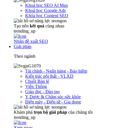
Khoá học SEO AI Max
Khoá học Google Ads
Khóa học Content SEO
Tạo nên
kết quả
cùng nhau
trending_up
Nhận đề xuất SEO
Giải pháp
Theo ngành
Tài chính - Ngân hàng - Bảo hiểm
Kiến trúc nội thất - VLXD
Chuỗi Bán lẻ
Viễn Thông
Giáo dục - Đào tạo
Y Dược & Chăm sóc sức khỏe
Điện máy - Điện tử - Gia dụng
Khám phá
trọn
bộ giải pháp
của chúng tôi
trending_up
Xem ngay