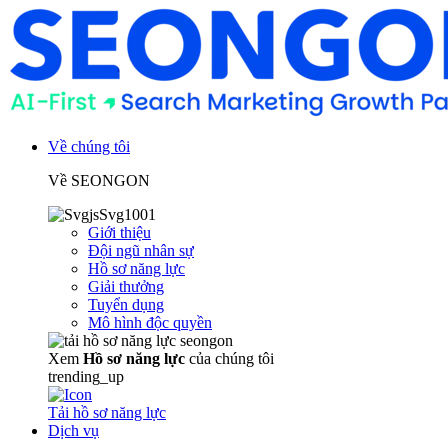
Về chúng tôi
Về SEONGON
Giới thiệu
Đội ngũ nhân sự
Hồ sơ năng lực
Giải thưởng
Tuyển dụng
Mô hình độc quyền
Xem
Hồ sơ năng lực
của chúng tôi
trending_up
Tải hồ sơ năng lực
Dịch vụ