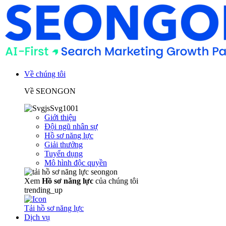
Về chúng tôi
Về SEONGON
Giới thiệu
Đội ngũ nhân sự
Hồ sơ năng lực
Giải thưởng
Tuyển dụng
Mô hình độc quyền
Xem
Hồ sơ năng lực
của chúng tôi
trending_up
Tải hồ sơ năng lực
Dịch vụ