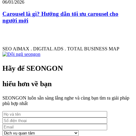
06/01/2026
0
Carousel là gì? Hướng dẫn tối ưu carousel cho
người mới
SEO AIMAX . DIGITAL ADS . TOTAL BUSINESS MAP
Hãy để SEONGON
hiểu hơn về bạn
SEONGON luôn sẵn sàng lắng nghe và cùng bạn tìm ra giải pháp
phù hợp nhất