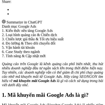
Share:
Summarize in ChatGPT
Danh mục Google Ads
1. Kiến thức nền tảng Google Ads
2. Loại hình quảng cáo & Chiến dịch
3. Chiến lược giá thầu & Tối ưu hiệu suất
4. Đo lường & Theo dõi chuyển đổi
5. Vận hành tài khoản
6. Case Study theo ngành
7. Tính năng & Cập nhật mới
Quảng cáo trên Google là kênh quảng cáo phổ biến nhất, thu hút
nhiều doanh nghiệp đầu tư ngân sách lớn trong thời điểm hiện nay.
Tuy nhiên, các doanh nghiệp vẫn có thể giảm đi chi phí chạy quảng
cáo nhờ mã khuyến mãi từ Google Ads. Hãy cùng SEONGON tìm
hiểu về
mã khuyến mãi Google Ads
là gì và cách sử dụng trong bài
viết dưới đây nhé.
1. Mã khuyến mãi Google Ads là gì?
Mã khuyến mãi Google Ads (Voucher Google Ads) là phiếu giảm