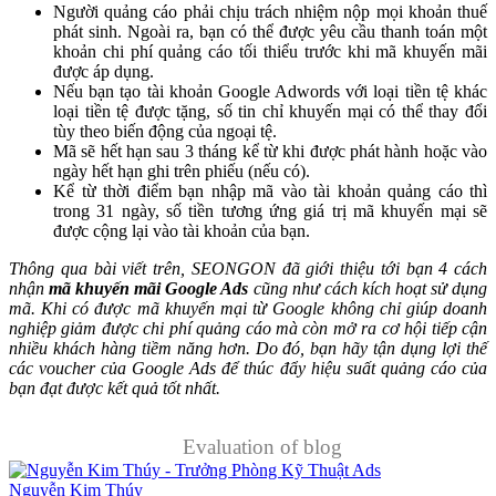
Người quảng cáo phải chịu trách nhiệm nộp mọi khoản thuế
phát sinh. Ngoài ra, bạn có thể được yêu cầu thanh toán một
khoản chi phí quảng cáo tối thiểu trước khi mã khuyến mãi
được áp dụng.
Nếu bạn tạo tài khoản Google Adwords với loại tiền tệ khác
loại tiền tệ được tặng, số tin chỉ khuyến mại có thể thay đổi
tùy theo biến động của ngoại tệ.
Mã sẽ hết hạn sau 3 tháng kể từ khi được phát hành hoặc vào
ngày hết hạn ghi trên phiếu (nếu có).
Kể từ thời điểm bạn nhập mã vào tài khoản quảng cáo thì
trong 31 ngày, số tiền tương ứng giá trị mã khuyến mại sẽ
được cộng lại vào tài khoản của bạn.
Thông qua bài viết trên, SEONGON đã giới thiệu tới bạn 4 cách
nhận
mã khuyến mãi Google Ads
cũng như cách kích hoạt sử dụng
mã. Khi có được mã khuyến mại từ Google không chỉ giúp doanh
nghiệp giảm được chi phí quảng cáo mà còn mở ra cơ hội tiếp cận
nhiều khách hàng tiềm năng hơn. Do đó, bạn hãy tận dụng lợi thế
các voucher của Google Ads để thúc đẩy hiệu suất quảng cáo của
bạn đạt được kết quả tốt nhất.
Evaluation of blog
Nguyễn Kim Thúy