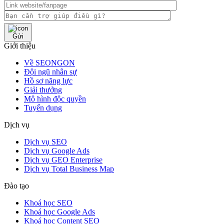
Gửi
Giới thiệu
Về SEONGON
Đội ngũ nhân sự
Hồ sơ năng lực
Giải thưởng
Mô hình độc quyền
Tuyển dụng
Dịch vụ
Dịch vụ SEO
Dịch vụ Google Ads
Dịch vụ GEO Enterprise
Dịch vụ Total Business Map
Đào tạo
Khoá học SEO
Khoá học Google Ads
Khoá học Content SEO