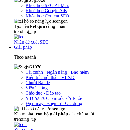
Khoá học SEO AI Max
Khoá học Google Ads
Khóa học Content SEO
Tạo nên
kết quả
cùng nhau
trending_up
Nhận đề xuất SEO
Giải pháp
Theo ngành
Tài chính - Ngân hàng - Bảo hiểm
Kiến trúc nội thất - VLXD
Chuỗi Bán lẻ
Viễn Thông
Giáo dục - Đào tạo
Y Dược & Chăm sóc sức khỏe
Điện máy - Điện tử - Gia dụng
Khám phá
trọn
bộ giải pháp
của chúng tôi
trending_up
Xem ngay