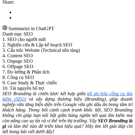
Share:
Summarize in ChatGPT
Danh mục SEO
1. SEO cho người mới
2. Nghiên cứu & Lập kế hoạch SEO
3. Cấu trúc Website (Technical nền tảng)
4. Content SEO
5. Onpage SEO
6. Offpage SEO
7. Đo lường & Phân tích
8. Công cụ SEO
9. Case Study & Thực chiến
10. Tài nguyên bổ trợ
SEO Branding là chiến lược kết hợp giữa
tối ưu hóa công cụ tìm
kiếm (SEO)
và xây dựng thương hiệu (Branding), giúp doanh
nghiệp vừa tăng hiện diện trên Google vừa ghi dấu ấn trong tâm trí
khách hàng. Trong bối cảnh cạnh tranh khốc liệt, SEO Branding
không chỉ giúp bạn nổi bật giữa hàng nghìn kết quả tìm kiếm mà
còn nâng cao uy tín và vị thế trên thị trường. Vậy
SEO Branding là
gì
và làm thế nào để triển khai hiệu quả? Hãy tìm lời giải đáp chi
tiết trong bài viết dưới đây!