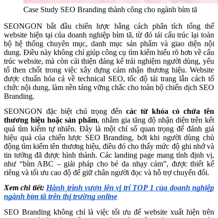
Case Study SEO Branding thành công cho ngành bỉm tã
SEONGON bắt đầu chiến lược bằng cách phân tích tổng thể
website hiện tại của doanh nghiệp bỉm tã, từ đó tái cấu trúc lại toàn
bộ hệ thống chuyên mục, danh mục sản phẩm và giao diện nội
dung. Điều này không chỉ giúp công cụ tìm kiếm hiểu rõ hơn về cấu
trúc website, mà còn cải thiện đáng kể trải nghiệm người dùng, yếu
tố then chốt trong việc xây dựng cảm nhận thương hiệu. Website
được chuẩn hóa cả về technical SEO, tốc độ tải trang lẫn cách tổ
chức nội dung, làm nền tảng vững chắc cho toàn bộ chiến dịch SEO
Branding.
SEONGON đặc biệt chú trọng đến
các từ khóa có chứa tên
thương hiệu hoặc sản phẩm
, nhằm gia tăng độ nhận diện trên kết
quả tìm kiếm tự nhiên. Đây là một chỉ số quan trọng để đánh giá
hiệu quả của chiến lược SEO Branding, bởi khi người dùng chủ
động tìm kiếm tên thương hiệu, điều đó cho thấy mức độ ghi nhớ và
tin tưởng đã được hình thành. Các landing page mang tính định vị,
như “bỉm ABC – giải pháp cho bé da nhạy cảm”, được thiết kế
riêng và tối ưu cao độ để giữ chân người đọc và hỗ trợ chuyển đổi.
Xem chi tiết:
Hành trình vươn lên vị trí TOP 1 của doanh nghiệp
ngành bỉm tã trên thị trường online
SEO Branding không chỉ là việc tối ưu để website xuất hiện trên