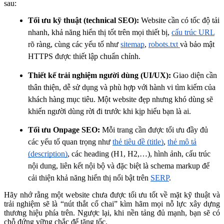
sau:
Tối ưu kỹ thuật (technical SEO):
Website cần có tốc độ tải
nhanh, khả năng hiển thị tốt trên mọi thiết bị,
cấu trúc URL
rõ ràng, cùng các yếu tố như
sitemap
,
robots.txt
và bảo mật
HTTPS được thiết lập chuẩn chỉnh.
Thiết kế trải nghiệm người dùng (UI/UX):
Giao diện cần
thân thiện, dễ sử dụng và phù hợp với hành vi tìm kiếm của
khách hàng mục tiêu. Một website đẹp nhưng khó dùng sẽ
khiến người dùng rời đi trước khi kịp hiểu bạn là ai.
Tối ưu Onpage SEO:
Mỗi trang cần được tối ưu đầy đủ
các yếu tố quan trọng như
thẻ tiêu đề (title)
,
thẻ mô tả
(description)
, các heading (H1, H2,…), hình ảnh, cấu trúc
nội dung, liên kết nội bộ và đặc biệt là schema markup để
cải thiện khả năng hiển thị nổi bật trên
SERP
.
Hãy nhớ rằng một website chưa được tối ưu tốt về mặt kỹ thuật và
trải nghiệm sẽ là “nút thắt cổ chai” kìm hãm mọi nỗ lực xây dựng
thương hiệu phía trên. Ngược lại, khi nền tảng đủ mạnh, bạn sẽ có
chỗ đứng vững chắc để tăng tốc.