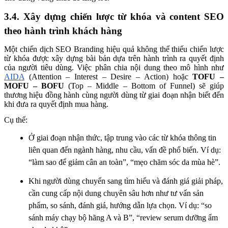
3.4. Xây dựng chiến lược từ khóa và content SEO
theo hành trình khách hàng
Một chiến dịch SEO Branding hiệu quả không thể thiếu chiến lược
từ khóa được xây dựng bài bản dựa trên hành trình ra quyết định
của người tiêu dùng. Việc phân chia nội dung theo mô hình như
AIDA
(Attention – Interest – Desire – Action) hoặc
TOFU –
MOFU – BOFU
(Top – Middle – Bottom of Funnel) sẽ giúp
thương hiệu đồng hành cùng người dùng từ giai đoạn nhận biết đến
khi đưa ra quyết định mua hàng.
Cụ thể:
Ở giai đoạn nhận thức, tập trung vào các từ khóa thông tin
liên quan đến ngành hàng, nhu cầu, vấn đề phổ biến. Ví dụ:
“làm sao để giảm cân an toàn”, “mẹo chăm sóc da mùa hè”.
Khi người dùng chuyển sang tìm hiểu và đánh giá giải pháp,
cần cung cấp nội dung chuyên sâu hơn như tư vấn sản
phẩm, so sánh, đánh giá, hướng dẫn lựa chọn. Ví dụ: “so
sánh máy chạy bộ hãng A và B”, “review serum dưỡng ẩm