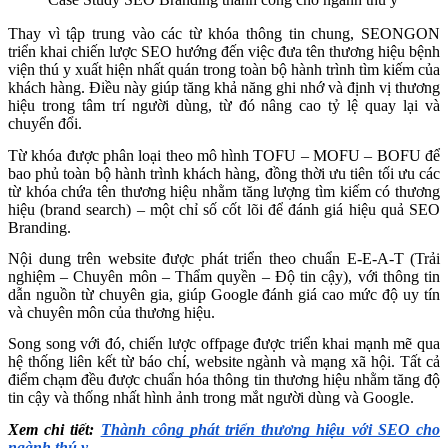
Thay vì tập trung vào các từ khóa thông tin chung, SEONGON
triển khai chiến lược SEO hướng đến việc đưa tên thương hiệu bệnh
viện thú y xuất hiện nhất quán trong toàn bộ hành trình tìm kiếm của
khách hàng. Điều này giúp tăng khả năng ghi nhớ và định vị thương
hiệu trong tâm trí người dùng, từ đó nâng cao tỷ lệ quay lại và
chuyển đổi.
Từ khóa được phân loại theo mô hình TOFU – MOFU – BOFU để
bao phủ toàn bộ hành trình khách hàng, đồng thời ưu tiên tối ưu các
từ khóa chứa tên thương hiệu nhằm tăng lượng tìm kiếm có thương
hiệu (brand search) – một chỉ số cốt lõi để đánh giá hiệu quả SEO
Branding.
Nội dung trên website được phát triển theo chuẩn E-E-A-T (Trải
nghiệm – Chuyên môn – Thẩm quyền – Độ tin cậy), với thông tin
dẫn nguồn từ chuyên gia, giúp Google đánh giá cao mức độ uy tín
và chuyên môn của thương hiệu.
Song song với đó, chiến lược offpage được triển khai mạnh mẽ qua
hệ thống liên kết từ báo chí, website ngành và mạng xã hội. Tất cả
điểm chạm đều được chuẩn hóa thông tin thương hiệu nhằm tăng độ
tin cậy và thống nhất hình ảnh trong mắt người dùng và Google.
Xem chi tiết:
Thành công phát triển thương hiệu với SEO cho
ngành thú y