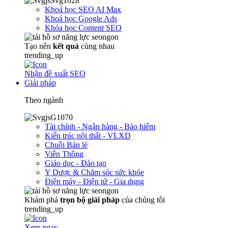
Khoá học SEO AI Max
Khoá học Google Ads
Khóa học Content SEO
Tạo nên
kết quả
cùng nhau
trending_up
Nhận đề xuất SEO
Giải pháp
Theo ngành
Tài chính - Ngân hàng - Bảo hiểm
Kiến trúc nội thất - VLXD
Chuỗi Bán lẻ
Viễn Thông
Giáo dục - Đào tạo
Y Dược & Chăm sóc sức khỏe
Điện máy - Điện tử - Gia dụng
Khám phá
trọn
bộ giải pháp
của chúng tôi
trending_up
Xem ngay