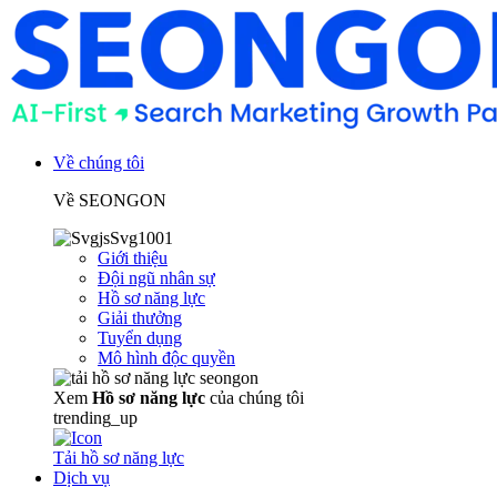
Về chúng tôi
Về SEONGON
Giới thiệu
Đội ngũ nhân sự
Hồ sơ năng lực
Giải thưởng
Tuyển dụng
Mô hình độc quyền
Xem
Hồ sơ năng lực
của chúng tôi
trending_up
Tải hồ sơ năng lực
Dịch vụ