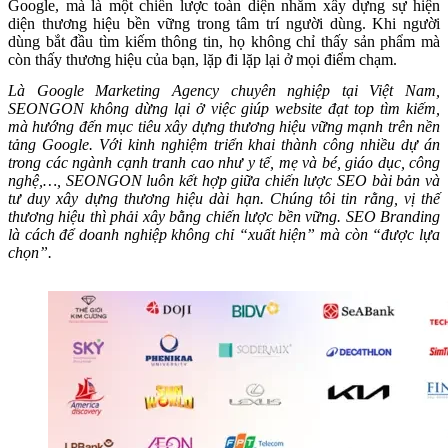
Google, mà là một chiến lược toàn diện nhằm xây dựng sự hiện
diện thương hiệu bền vững trong tâm trí người dùng. Khi người
dùng bắt đầu tìm kiếm thông tin, họ không chỉ thấy sản phẩm mà
còn thấy thương hiệu của bạn, lặp đi lặp lại ở mọi điểm chạm.
Là Google Marketing Agency chuyên nghiệp tại Việt Nam,
SEONGON không dừng lại ở việc giúp website đạt top tìm kiếm,
mà hướng đến mục tiêu xây dựng thương hiệu vững mạnh trên nền
tảng Google. Với kinh nghiệm triển khai thành công nhiều dự án
trong các ngành cạnh tranh cao như y tế, mẹ và bé, giáo dục, công
nghệ,…, SEONGON luôn kết hợp giữa chiến lược SEO bài bản và
tư duy xây dựng thương hiệu dài hạn. Chúng tôi tin rằng, vị thế
thương hiệu thì phải xây bằng chiến lược bền vững. SEO Branding
là cách để doanh nghiệp không chỉ “xuất hiện” mà còn “được lựa
chọn”.