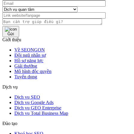
Gửi
Giới thiệu
Về SEONGON
Đội ngũ nhân sự
Hồ sơ năng lực
Giải thưởng
Mô hình độc quyền
Tuyển dụng
Dịch vụ
Dịch vụ SEO
Dịch vụ Google Ads
Dịch vụ GEO Enterprise
Dịch vụ Total Business Map
Đào tạo
Khoá học SEO