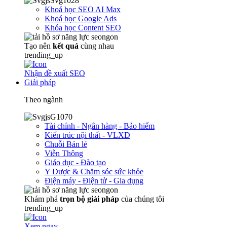
Khoá học SEO AI Max
Khoá học Google Ads
Khóa học Content SEO
Tạo nên
kết quả
cùng nhau
trending_up
Nhận đề xuất SEO
Giải pháp
Theo ngành
Tài chính - Ngân hàng - Bảo hiểm
Kiến trúc nội thất - VLXD
Chuỗi Bán lẻ
Viễn Thông
Giáo dục - Đào tạo
Y Dược & Chăm sóc sức khỏe
Điện máy - Điện tử - Gia dụng
Khám phá
trọn
bộ giải pháp
của chúng tôi
trending_up
Xem ngay