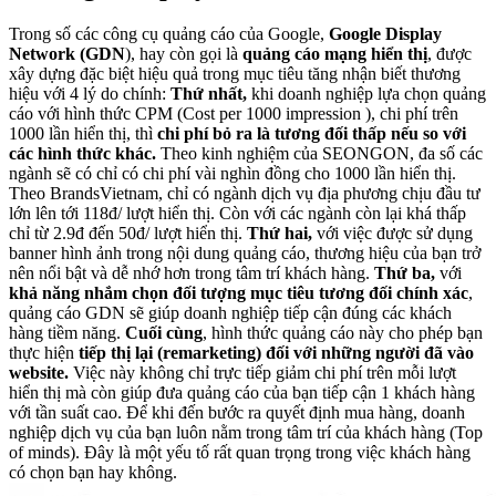
Trong số các công cụ quảng cáo của Google,
Google Display
Network (GDN
), hay còn gọi là
quảng cáo mạng hiển thị
, được
xây dựng đặc biệt hiệu quả trong mục tiêu tăng nhận biết thương
hiệu với 4 lý do chính:
Thứ nhất,
khi doanh nghiệp lựa chọn quảng
cáo với hình thức CPM (Cost per 1000 impression ), chi phí trên
1000 lần hiển thị, thì
chi phí bỏ ra là tương đối thấp nếu so với
các hình thức khác.
Theo kinh nghiệm của SEONGON, đa số các
ngành sẽ có chỉ có chi phí vài nghìn đồng cho 1000 lần hiển thị.
Theo BrandsVietnam, chỉ có ngành dịch vụ địa phương chịu đầu tư
lớn lên tới 118đ/ lượt hiển thị. Còn với các ngành còn lại khá thấp
chỉ từ 2.9đ đến 50đ/ lượt hiển thị.
Thứ hai,
với việc được sử dụng
banner hình ảnh trong nội dung quảng cáo, thương hiệu của bạn trở
nên nổi bật và dễ nhớ hơn trong tâm trí khách hàng.
Thứ ba,
với
khả năng nhắm chọn đối tượng mục tiêu tương đối chính xác
,
quảng cáo GDN sẽ giúp doanh nghiệp tiếp cận đúng các khách
hàng tiềm năng.
Cuối cùng
, hình thức quảng cáo này cho phép bạn
thực hiện
tiếp thị lại (remarketing) đối với những người đã vào
website.
Việc này không chỉ trực tiếp giảm chi phí trên mỗi lượt
hiển thị mà còn giúp đưa quảng cáo của bạn tiếp cận 1 khách hàng
với tần suất cao. Để khi đến bước ra quyết định mua hàng, doanh
nghiệp dịch vụ của bạn luôn nằm trong tâm trí của khách hàng (Top
of minds). Đây là một yếu tố rất quan trọng trong việc khách hàng
có chọn bạn hay không.