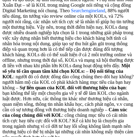
Xuân Đạt – sẽ là KOL trong mảng Google nói riêng và cộng đồng
Digital Marketing nói chung. Theo
Searchengineland
, 88% người
tiêu dùng, tin tưởng vào review online của một KOLs, và 72%
người nói rằng, các nhận xét tích cực sẽ là nhân tố giúp họ tin tưởng
một thương hiệu. Vậy nên, trong thời điểm hiện nay, KOLs đang
được nhiều doanh nghiệp lựa chọn là 1 trong những giải pháp trong
việc xây dựng nhận biết thương hiệu cho khách hàng bởi tính cá
nhân hóa trong nội dung, giúp tạo sự thu hút gần gũi trong thông
điệp và quan trọng hơn là có thể tiếp cận được đúng đối tượng
khách hàng. KOLs dù có thể xuất hiện ở cả 2 môi trường online và
offline, nhưng trong thời đại số, KOLs và mạng xã hội thường được
đi liền với nhau khi phần lớn KOLs đang hoạt động trên đây.
Một
số yếu tố cần quan tâm khi chọn KOLs:
–
Độ nổi tiếng của
KOL
: người đó có được đông đảo công chúng theo dõi hay không?
người hâm mộ của KOL có phải khách hàng mục tiêu của bạn hay
không –
Sự liên quan của KOL đối với thương hiệu của bạn
:
bạn không thể lấy một chuyên gia về y tế đề làm KOL cho ngành
luật được. Hơn nữa, các thông tin khác như thương hiệu cá nhân,
quan niệm sống, thông tin nhân khẩu học, cách phát ngôn, v.v cung
cần có sự tương đồng với thương hiệu doanh nghiệp –
Cảm xúc
của công chúng đối với KOL
: công chúng mục tiêu có cái nhìn
tích cực hay tiêu cực đối với KOL? Kể cả khi họ là chuyên gia
trong ngành nhưng vì có đời tư hay lối sống không lành mạnh nên
thương hiệu có thể bị nhận lại những cái nhìn không mấy thiện cảm