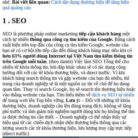
nhé.
Bài viết liên quan:
Cách tận dụng thương hiệu để tăng hiệu
quả quảng cáo
1 . SEO
SEO là phương pháp online marketing
tiếp cận khách hàng
một
cách tự nhiên
thông qua công cụ tìm kiếm của Google.
Bằng cách
xuất hiện trên top đầu của công cụ tìm kiếm Google, website của
bạn sẽ có cơ hội lớn tiếp cận đến đúng khách hàng mục tiêu khi có
hơn
63% người dùng Internet tại Việt Nam tìm kiếm thông tin
trên Google mỗi tuần
. (theo dantri) Việc làm SEO Tổng thể cho
nhiều từ khóa thông tin, hỏi đáp khác nhau sẽ có tác dụng cộng
hưởng đối với các từ khóa thương hiệu, và direct traffic. Vì khi
khách hàng search thông tin và gặp website của bạn đủ nhiều, thì
trang của doanh nghiệp sẽ là một nguồn uy tín về chủ để họ đang
quan tâm. Thay vì search Google, họ sẽ search tên thương hiệu hoặc
vào thẳng website của bạn. Tìm hiểu thêm về
dịch vụ SEO tự nhiên
để trang web lên Top bền vững.
Lưu ý:
– Đối với những từ khóa
thương hiệu, doanh nghiệp cần lên đúng trang đích, không sẽ lãng
phí traffic và làm giảm trải nghiệm người dùng khi họ không thể tìm
ra được thông tin cần thiết. – Doanh nghiệp có thể nhận thấy sự
hiệu quả từ các chiến dịch nhận diện thương hiệu thông qua các
lượng search các từ khóa thương hiệu, lưu lượng truy cập trực tiếp
(direct traffic)