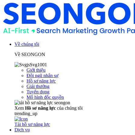
Về chúng tôi
Về SEONGON
Giới thiệu
Đội ngũ nhân sự
Hồ sơ năng lực
Giải thưởng
Tuyển dụng
Mô hình độc quyền
Xem
Hồ sơ năng lực
của chúng tôi
trending_up
Tải hồ sơ năng lực
Dịch vụ