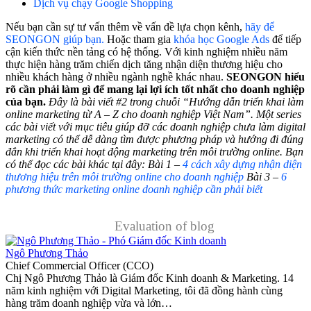
Dịch vụ chạy Google Shopping
Nếu bạn cần sự tư vấn thêm về vấn đề lựa chọn kênh,
hãy để
SEONGON giúp bạn.
Hoặc tham gia
khóa học Google Ads
để tiếp
cận kiến thức nền tảng có hệ thống. Với kinh nghiệm nhiều năm
thực hiện hàng trăm chiến dịch tăng nhận diện thương hiệu cho
nhiều khách hàng ở nhiều ngành nghề khác nhau.
SEONGON hiểu
rõ cần phải làm gì để mang lại lợi ích tốt nhất cho doanh nghiệp
của bạn.
Đây là bài viết #2 trong chuỗi “Hướng dẫn triển khai làm
online marketing từ A – Z cho doanh nghiệp Việt Nam”.
Một series
các bài viết với mục tiêu giúp đỡ các doanh nghiệp chưa làm digital
marketing có thể dễ dàng tìm được phương pháp và hướng đi đúng
đắn khi triển khai hoạt động marketing trên môi trường online.
Bạn
có thể đọc các bài khác tại đây:
Bài 1 –
4 cách xây dựng nhận diện
thương hiệu trên môi trường online cho doanh nghiệp
Bài 3 –
6
phương thức marketing online doanh nghiệp cần phải biết
Evaluation of blog
Ngô Phương Thảo
Chief Commercial Officer (CCO)
Chị Ngô Phương Thảo là Giám đốc Kinh doanh & Marketing. 14
năm kinh nghiệm với Digital Marketing, tôi đã đồng hành cùng
hàng trăm doanh nghiệp vừa và lớn…