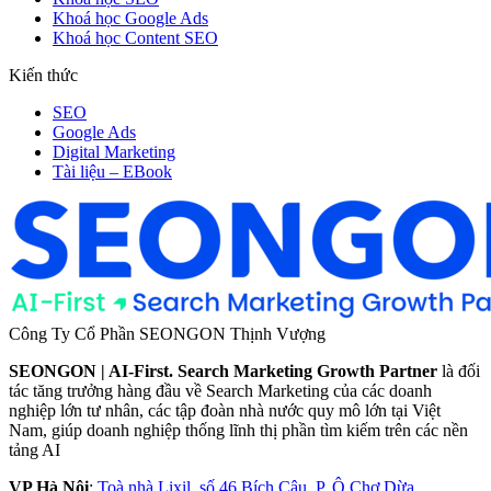
Khoá học Google Ads
Khoá học Content SEO
Kiến thức
SEO
Google Ads
Digital Marketing
Tài liệu – EBook
Công Ty Cổ Phần SEONGON Thịnh Vượng
SEONGON | AI-First. Search Marketing Growth Partner
là đối
tác tăng trưởng hàng đầu về Search Marketing của các doanh
nghiệp lớn tư nhân, các tập đoàn nhà nước quy mô lớn tại Việt
Nam, giúp doanh nghiệp thống lĩnh thị phần tìm kiếm trên các nền
tảng AI
VP Hà Nội
:
Toà nhà Lixil, số 46 Bích Câu, P. Ô Chợ Dừa