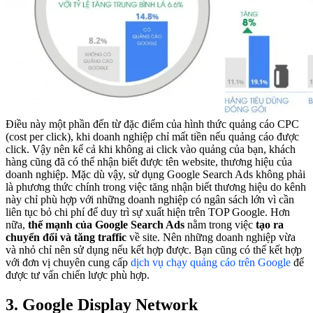
Điều này một phần đến từ đặc điểm của hình thức quảng cáo CPC
(cost per click), khi doanh nghiệp chỉ mất tiền nếu quảng cáo được
click. Vậy nên kể cả khi không ai click vào quảng của bạn, khách
hàng cũng đã có thể nhận biết được tên website, thương hiệu của
doanh nghiệp. Mặc dù vậy, sử dụng Google Search Ads không phải
là phương thức chính trong việc tăng nhận biết thương hiệu do kênh
này chỉ phù hợp với những doanh nghiệp có ngân sách lớn vì cần
liên tục bỏ chi phí để duy trì sự xuất hiện trên TOP Google. Hơn
nữa,
thế mạnh của Google Search Ads
nằm trong việc
tạo ra
chuyển đổi và tăng traffic
về site. Nên những doanh nghiệp vừa
và nhỏ chỉ nên sử dụng nếu kết hợp được. Bạn cũng có thể kết hợp
với đơn vị chuyên cung cấp
dịch vụ chạy quảng cáo trên Google
để
được tư vấn chiến lược phù hợp.
3. Google Display Network