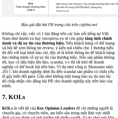
Báo giá đặt bài PR trang chủ trên cafebiz.net
Không chỉ vậy, việc có 1 bài đăng trên các báo nổi tiếng tại Việt
Nam như dantri.vn hay vnexpress.vn sẽ còn giúp
tăng tính chính
danh và độ uy tín của thương hiệu.
Nếu khách hàng có thể mạng
xã hội để xem thông tin review, ý kiến trái chiều cho 1 thương hiệu
thì đối với loại hình báo chí, đây sẽ là kênh thông tin để khách hàng
tìm chứng minh về sự uy tín của thương hiệu.
Nếu sản phẩm không
tốt, hay có dấu hiệu lừa đảo, scandal, v.v thì rất khó để doanh
nghiệp có thể book bài trên báo. Ví dụ như công ty Monsanto năm
2017, khi doanh nghiệp dính líu đến scandal sản phẩm có chứa yếu
tố gây biến đổi gien. Gần như không một trang báo uy tín nào lúc
đó chấp nhận cho đăng bài PR cho doanh nghiệp này trên báo của
mình.
7. KOLs
KOLs
là viết tắt của
Key Opinion Leaders
để chỉ những người là
chuyên gia, có chuyên môn, am hiểu sâu trong một lĩnh vực nhất
định và tạo được sự ảnh hưởng tới nhiều người. Ví dụ như anh Mai