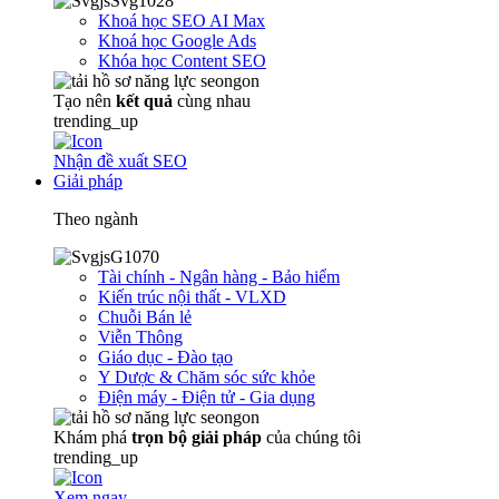
Khoá học SEO AI Max
Khoá học Google Ads
Khóa học Content SEO
Tạo nên
kết quả
cùng nhau
trending_up
Nhận đề xuất SEO
Giải pháp
Theo ngành
Tài chính - Ngân hàng - Bảo hiểm
Kiến trúc nội thất - VLXD
Chuỗi Bán lẻ
Viễn Thông
Giáo dục - Đào tạo
Y Dược & Chăm sóc sức khỏe
Điện máy - Điện tử - Gia dụng
Khám phá
trọn
bộ giải pháp
của chúng tôi
trending_up
Xem ngay