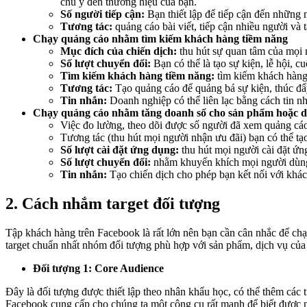
chú ý đến thương hiệu của bạn.
Số người tiếp cận:
Bạn thiết lập để tiếp cận đến những
Tương tác:
quảng cáo bài viết, tiếp cận nhiều người và
Chạy quảng cáo nhằm tìm kiếm khách hàng tiềm năng
Mục đích của chiến dịch:
thu hút sự quan tâm của mọi 
Số lượt chuyển đổi:
Bạn có thể là tạo sự kiện, lễ hội, 
Tìm kiếm khách hàng tiềm năng:
tìm kiếm khách hàng 
Tương tác:
Tạo quảng cáo để quảng bá sự kiện, thúc đẩ
Tin nhắn:
Doanh nghiệp có thể liên lạc bằng cách tin n
Chạy quảng cáo nhằm tăng doanh số cho sản phẩm hoặc d
Việc đo lường, theo dõi được số người đã xem quảng cáo
Tương tác (thu hút mọi người nhận ưu đãi) bạn có thể tạ
Số lượt cài đặt ứng dụng:
thu hút mọi người cài đặt ứn
Số lượt chuyển đổi:
nhằm khuyến khích mọi người dùng 
Tin nhắn:
Tạo chiến dịch cho phép bạn kết nối với khác
2. Cách nhắm target đối tượng
Tập khách hàng trên Facebook là rất lớn nên bạn cần cân nhắc để chạ
target chuẩn nhất nhóm đối tượng phù hợp với sản phẩm, dịch vụ của
Đối tượng 1: Core Audience
Đây là đối tượng được thiết lập theo nhân khẩu học, có thể thêm các 
Facebook cung cấp cho chúng ta một công cụ rất mạnh để biết được n