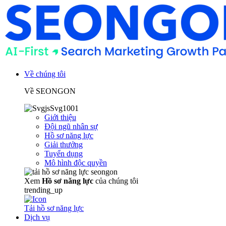
Về chúng tôi
Về SEONGON
Giới thiệu
Đội ngũ nhân sự
Hồ sơ năng lực
Giải thưởng
Tuyển dụng
Mô hình độc quyền
Xem
Hồ sơ năng lực
của chúng tôi
trending_up
Tải hồ sơ năng lực
Dịch vụ