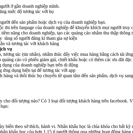
 người ở gần doanh nghiệp mình.
 tăng mức độ tương tác với họ
người đến sản phẩm hoặc dịch vụ của doanh nghiệp bạn.
cuộc thi trên fanpage của doanh nghiệp để khuyến khích mọi người truy
tiềm năng cho doanh nghiệp, tạo các quảng cáo nhằm thu thập thông t
y tăng số người đăng kí tham gia sự kiện
hắn và tương tác với khách hàng
ịch vụ
, tương tác (tin nhắn), nhằm thúc đẩy việc mua hàng bằng cách tải ứn
o quảng cáo có phiếu giảm giá, chiết khấu hoặc có thêm các ưu đãi đặc 
g dụng của doanh nghiệp bạn trên di động
ứng dụng hiện tại để tương tác với app
h hàng và thôi thúc họ chuyển từ quan tâm đến sản phẩm, dịch vụ sang
y cho đối tượng nào? Có 3 loại đối tượng khách hàng trên facebook. Vi
 bạn:
tùy biến theo sở thích, hành vi. Nhân khẩu học là chìa khóa cho bất kỳ
hân khẩu học của hơn 1.15 tỉ người thông qua những hoạt động hàng ng