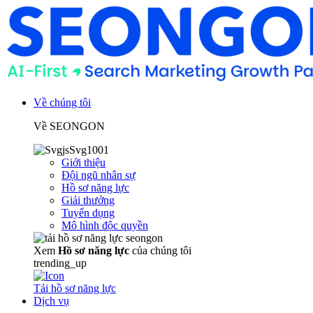
Về chúng tôi
Về SEONGON
Giới thiệu
Đội ngũ nhân sự
Hồ sơ năng lực
Giải thưởng
Tuyển dụng
Mô hình độc quyền
Xem
Hồ sơ năng lực
của chúng tôi
trending_up
Tải hồ sơ năng lực
Dịch vụ