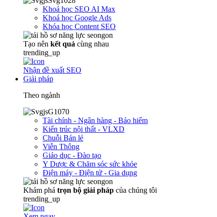
Khoá học SEO AI Max
Khoá học Google Ads
Khóa học Content SEO
Tạo nên
kết quả
cùng nhau
trending_up
Nhận đề xuất SEO
Giải pháp
Theo ngành
Tài chính - Ngân hàng - Bảo hiểm
Kiến trúc nội thất - VLXD
Chuỗi Bán lẻ
Viễn Thông
Giáo dục - Đào tạo
Y Dược & Chăm sóc sức khỏe
Điện máy - Điện tử - Gia dụng
Khám phá
trọn
bộ giải pháp
của chúng tôi
trending_up
Xem ngay