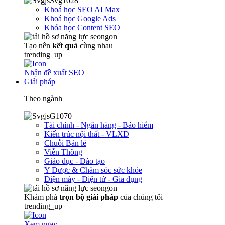
Khoá học SEO AI Max
Khoá học Google Ads
Khóa học Content SEO
Tạo nên
kết quả
cùng nhau
trending_up
Nhận đề xuất SEO
Giải pháp
Theo ngành
Tài chính - Ngân hàng - Bảo hiểm
Kiến trúc nội thất - VLXD
Chuỗi Bán lẻ
Viễn Thông
Giáo dục - Đào tạo
Y Dược & Chăm sóc sức khỏe
Điện máy - Điện tử - Gia dụng
Khám phá
trọn
bộ giải pháp
của chúng tôi
trending_up
Xem ngay