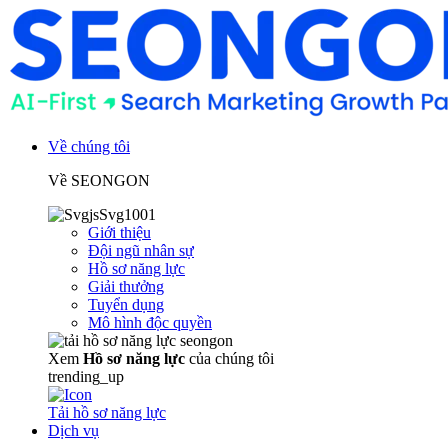
Về chúng tôi
Về SEONGON
Giới thiệu
Đội ngũ nhân sự
Hồ sơ năng lực
Giải thưởng
Tuyển dụng
Mô hình độc quyền
Xem
Hồ sơ năng lực
của chúng tôi
trending_up
Tải hồ sơ năng lực
Dịch vụ