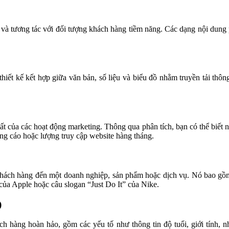
út và tương tác với đối tượng khách hàng tiềm năng. Các dạng nội dung p
iết kế kết hợp giữa văn bản, số liệu và biểu đồ nhằm truyền tải thôn
suất của các hoạt động marketing. Thông qua phân tích, bạn có thể biết 
ng cáo hoặc lượng truy cập website hàng tháng.
khách hàng đến một doanh nghiệp, sản phẩm hoặc dịch vụ. Nó bao gồm
ết của Apple hoặc câu slogan “Just Do It” của Nike.
)
hách hàng hoàn hảo, gồm các yếu tố như thông tin độ tuổi, giới tính, 