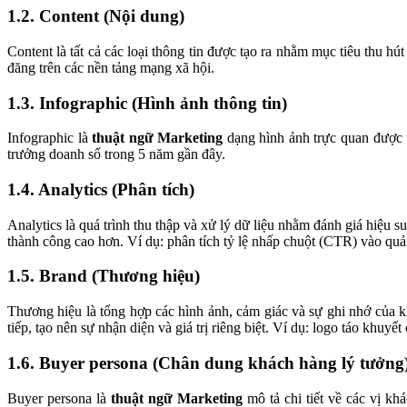
1.2. Content (Nội dung)
Content là tất cả các loại thông tin được tạo ra nhằm mục tiêu thu h
đăng trên các nền tảng mạng xã hội.
1.3. Infographic (Hình ảnh thông tin)
Infographic là
thuật ngữ Marketing
dạng hình ảnh trực quan được th
trưởng doanh số trong 5 năm gần đây.
1.4. Analytics (Phân tích)
Analytics là quá trình thu thập và xử lý dữ liệu nhằm đánh giá hiệu 
thành công cao hơn. Ví dụ: phân tích tỷ lệ nhấp chuột (CTR) vào quả
1.5. Brand (Thương hiệu)
Thương hiệu là tổng hợp các hình ảnh, cảm giác và sự ghi nhớ của 
tiếp, tạo nên sự nhận diện và giá trị riêng biệt. Ví dụ: logo táo khuy
1.6. Buyer persona (Chân dung khách hàng lý tưởng
Buyer persona là
thuật ngữ Marketing
mô tả chi tiết về các vị k