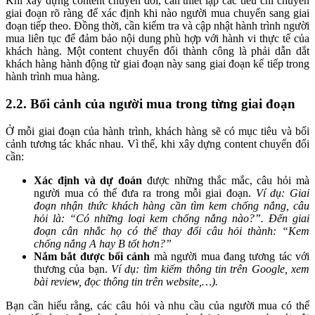
Khi xây dựng content chuyển đổi, cần thiết lập các tiêu chí chuyển
giai đoạn rõ ràng để xác định khi nào người mua chuyển sang giai
đoạn tiếp theo. Đồng thời, cần kiểm tra và cập nhật hành trình người
mua liên tục để đảm bảo nội dung phù hợp với hành vi thực tế của
khách hàng. Một content chuyển đổi thành công là phải dẫn dắt
khách hàng hành động từ giai đoạn này sang giai đoạn kế tiếp trong
hành trình mua hàng.
2.2. Bối cảnh của người mua trong từng giai đoạn
Ở mỗi giai đoạn của hành trình, khách hàng sẽ có mục tiêu và bối
cảnh tương tác khác nhau. Vì thế, khi xây dựng content chuyển đổi
cần:
Xác định và dự đoán
được những thắc mắc, câu hỏi mà
người mua có thể đưa ra trong mỗi giai đoạn.
Ví dụ: Giai
đoạn nhận thức khách hàng cần tìm kem chống nắng, câu
hỏi là: “Có những loại kem chống nắng nào?”. Đến giai
đoạn cân nhắc họ có thể thay đổi câu hỏi thành: “Kem
chống nắng A hay B tốt hơn?”
Nắm bắt được bối cảnh
mà người mua đang tương tác với
thương của bạn.
Ví dụ: tìm kiếm thông tin trên Google, xem
bài review, đọc thông tin trên website,…).
Bạn cần hiểu rằng, các câu hỏi và nhu cầu của người mua có thể