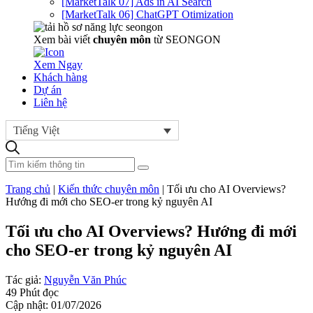
[MarketTalk 07] Ads in AI Search
[MarketTalk 06] ChatGPT Otimization
Xem bài viết
chuyên môn
từ SEONGON
Xem Ngay
Khách hàng
Dự án
Liên hệ
Tiếng Việt
Trang chủ
|
Kiến thức chuyên môn
|
Tối ưu cho AI Overviews?
Hướng đi mới cho SEO-er trong kỷ nguyên AI
Tối ưu cho AI Overviews? Hướng đi mới
cho SEO-er trong kỷ nguyên AI
Tác giả:
Nguyễn Văn Phúc
49 Phút đọc
Cập nhật: 01/07/2026