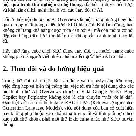
một
quá trình thử nghiệm có hệ thống
, đòi hỏi tư duy chiến lược
và khả năng thích nghi nhanh với các thay đổi từ AI.
Tối ưu hóa nội dung cho AI Overviews là một trong những thay đổi
quan trọng nhất trong chiến lược SEO hiện đại. Khi làm đúng, bạn
không chỉ tăng khả năng được trích dẫn bởi AI mà còn mở ra cơ hội
tiếp cận hàng triệu lượt tìm kiếm mà không cần cạnh tranh theo lối
cũ.
Hãy nhớ rằng cuộc chơi SEO đang thay đổi, và người thắng cuộc
không phải là người viết nhiều nhất mà là người hiểu AI rõ nhất.
2.
Theo dõi và đo lường hiệu quả
Trong thời đại mà trí tuệ nhân tạo đóng vai trò ngày càng lớn trong
việc tổng hợp và hiển thị thông tin, việc tối ưu hóa nội dung cho các
mô hình như AI Overviews (trước đây là Google SGE), Bing
Copilot hay Perplexity không còn là câu chuyện “viết tốt là đủ”.
Đặc biệt với các mô hình dạng RAG LLMs (Retrieval-Augmented
Generation Language Models), việc nội dung của bạn có xuất hiện
hay không phụ thuộc vào khả năng truy xuất và tính phù hợp theo
xác suất chứ không phải một thứ logic cứng nhắc như SEO truyền
thống.