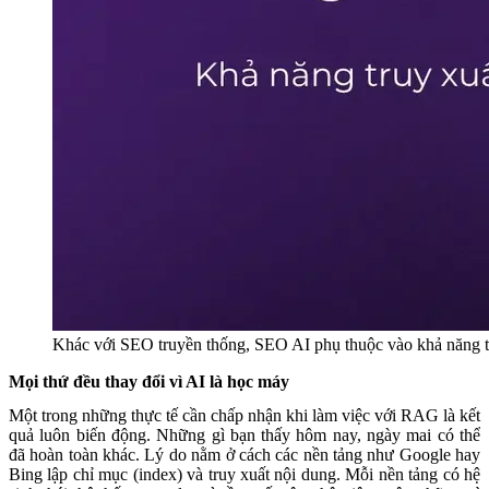
Khác với SEO truyền thống, SEO AI phụ thuộc vào khả năng tr
Mọi thứ đều thay đổi vì AI là học máy
Một trong những thực tế cần chấp nhận khi làm việc với RAG là kết
quả luôn biến động. Những gì bạn thấy hôm nay, ngày mai có thể
đã hoàn toàn khác. Lý do nằm ở cách các nền tảng như Google hay
Bing lập chỉ mục (index) và truy xuất nội dung. Mỗi nền tảng có hệ