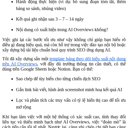
Hành động thực hiện (ví dụ: bổ sung đoạn tóm tắt, thêm
bảng so sánh, nhúng video)
Kết quả ghi nhận sau 3 – 7 – 14 ngày
Nội dung có xuất hiện trong AI Overviews không?
Việc ghi lại các bước tối ưu như vậy không chỉ giúp bạn hiểu rõ
điều gì đang hiệu quả, mà còn hỗ trợ trong việc đào tạo nội bộ hoặc
xây dựng bộ tài liệu chuẩn hoá quy trình SEO ứng dụng AI.
Tôi đã xây dựng sẵn một
template bảng theo dõi hiệu suất nội dung
trên AI Overviews
, với đầy đủ trường thông tin cần thiết, có thể
dùng trên Google Sheets hoặc Notion. Bạn có thể:
Sao chép để tùy biến cho từng chiến dịch SEO
Gắn link bài viết, hình ảnh screenshot minh hoạ kết quả AI
Lọc và phân tích các truy vấn có tỷ lệ hiển thị cao để tối ưu
mở rộng
Khi bạn làm việc với một hệ thống có xác suất cao, tính thay đổi
liên tục và thiếu minh bạch như AI Overviews, việc “đoán mò” là
cách tiếp cận tồi tệ nhất. Ngược lại, càng ghi chép chi tiết bạn càng