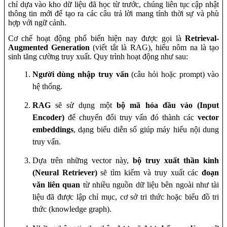
chỉ dựa vào kho dữ liệu đã học từ trước, chúng liên tục cập nhật
thông tin mới để tạo ra các câu trả lời mang tính thời sự và phù
hợp với ngữ cảnh.
Cơ chế hoạt động phổ biến hiện nay được gọi là
Retrieval-
Augmented Generation
(viết tắt là RAG), hiểu nôm na là tạo
sinh tăng cường truy xuất. Quy trình hoạt động như sau:
Người dùng nhập truy vấn
(câu hỏi hoặc prompt) vào
hệ thống.
RAG
sẽ sử dụng một
bộ mã hóa đầu vào (Input
Encoder)
để chuyển đổi truy vấn đó thành các
vector
embeddings
,
dạng biểu diễn số giúp máy hiểu nội dung
truy vấn.
Dựa trên những vector này,
bộ truy xuất thần kinh
(Neural Retriever)
sẽ tìm kiếm và truy xuất các
đoạn
văn liên quan
từ nhiều nguồn dữ liệu bên ngoài như tài
liệu đã được lập chỉ mục, cơ sở tri thức hoặc biểu đồ tri
thức (knowledge graph).