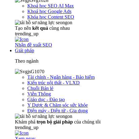
Khoá học SEO AI Max
Khoá học Google Ads
Khóa học Content SEO
Tạo nên
kết quả
cùng nhau
trending_up
Nhận đề xuất SEO
Giải pháp
Theo ngành
Tài chính - Ngân hàng - Bảo hiểm
Kiến trúc nội thất - VLXD
Chuỗi Bán lẻ
Viễn Thông
Giáo dục - Đào tạo
Y Dược & Chăm sóc sức khỏe
Điện máy - Điện tử - Gia dụng
Khám phá
trọn
bộ giải pháp
của chúng tôi
trending_up
Xem ngay