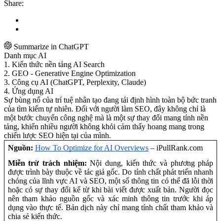
Share:
Summarize in ChatGPT
Danh mục AI
1. Kiến thức nền tảng AI Search
2. GEO - Generative Engine Optimization
3. Công cụ AI (ChatGPT, Perplexity, Claude)
4. Ứng dụng AI
Sự bùng nổ của trí tuệ nhân tạo đang tái định hình toàn bộ bức tranh
của tìm kiếm tự nhiên. Đối với người làm SEO, đây không chỉ là
một bước chuyển công nghệ mà là một sự thay đổi mang tính nền
tảng, khiến nhiều người không khỏi cảm thấy hoang mang trong
chiến lược SEO hiện tại của mình.
Nguồn:
How To Optimize for AI Overviews
– iPullRank.com
Miễn trừ trách nhiệm:
Nội dung, kiến thức và phương pháp
được trình bày thuộc về tác giả gốc. Do tính chất phát triển nhanh
chóng của lĩnh vực AI và SEO, một số thông tin có thể đã lỗi thời
hoặc có sự thay đổi kể từ khi bài viết được xuất bản. Người đọc
nên tham khảo nguồn gốc và xác minh thông tin trước khi áp
dụng vào thực tế. Bản dịch này chỉ mang tính chất tham khảo và
chia sẻ kiến thức.