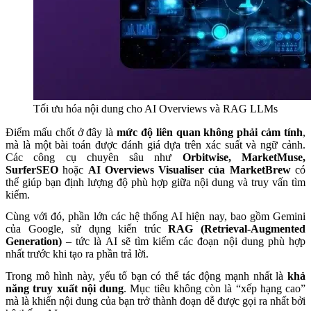
Tối ưu hóa nội dung cho AI Overviews và RAG LLMs
Điểm mấu chốt ở đây là
mức độ liên quan không phải cảm tính
,
mà là một bài toán được đánh giá dựa trên xác suất và ngữ cảnh.
Các công cụ chuyên sâu như
Orbitwise, MarketMuse,
SurferSEO
hoặc
AI Overviews Visualiser của MarketBrew
có
thể giúp bạn định lượng độ phù hợp giữa nội dung và truy vấn tìm
kiếm.
Cùng với đó, phần lớn các hệ thống AI hiện nay, bao gồm Gemini
của Google, sử dụng kiến trúc
RAG (Retrieval-Augmented
Generation)
– tức là AI sẽ tìm kiếm các đoạn nội dung phù hợp
nhất trước khi tạo ra phần trả lời.
Trong mô hình này, yếu tố bạn có thể tác động mạnh nhất là
khả
năng truy xuất nội dung
. Mục tiêu không còn là “xếp hạng cao”
mà là khiến nội dung của bạn trở thành đoạn dễ được gọi ra nhất bởi