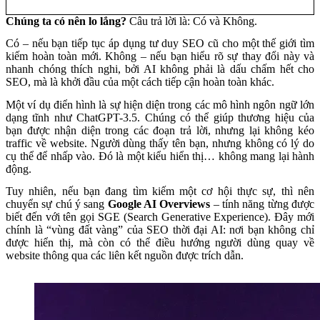
Chúng ta có nên lo lắng?
Câu trả lời là: Có và Không.
Có – nếu bạn tiếp tục áp dụng tư duy SEO cũ cho một thế giới tìm
kiếm hoàn toàn mới. Không – nếu bạn hiểu rõ sự thay đổi này và
nhanh chóng thích nghi, bởi AI không phải là dấu chấm hết cho
SEO, mà là khởi đầu của một cách tiếp cận hoàn toàn khác.
Một ví dụ điển hình là sự hiện diện trong các mô hình ngôn ngữ lớn
dạng tĩnh như ChatGPT-3.5. Chúng có thể giúp thương hiệu của
bạn được nhận diện trong các đoạn trả lời, nhưng lại không kéo
traffic về website. Người dùng thấy tên bạn, nhưng không có lý do
cụ thể để nhấp vào. Đó là một kiểu hiển thị… không mang lại hành
động.
Tuy nhiên, nếu bạn đang tìm kiếm một cơ hội thực sự, thì nên
chuyển sự chú ý sang
Google AI Overviews
– tính năng từng được
biết đến với tên gọi SGE (Search Generative Experience). Đây mới
chính là “vùng đất vàng” của SEO thời đại AI: nơi bạn không chỉ
được hiển thị, mà còn có thể điều hướng người dùng quay về
website thông qua các liên kết nguồn được trích dẫn.