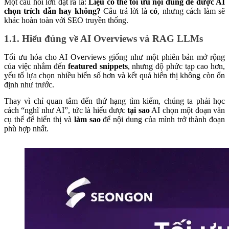
Một câu hỏi lớn đặt ra là:
Liệu có thể tối ưu nội dung để được AI
chọn trích dẫn hay không?
Câu trả lời là
có
, nhưng cách làm sẽ
khác hoàn toàn với SEO truyền thống.
1.1. Hiểu đúng về AI Overviews và RAG LLMs
Tối ưu hóa cho AI Overviews giống như một phiên bản mở rộng
của việc nhắm đến
featured snippets
, nhưng độ phức tạp cao hơn,
yếu tố lựa chọn nhiều biến số hơn và kết quả hiển thị không còn ổn
định như trước.
Thay vì chỉ quan tâm đến thứ hạng tìm kiếm, chúng ta phải học
cách “nghĩ như AI”, tức là hiểu được
tại sao
AI chọn một đoạn văn
cụ thể để hiển thị và
làm sao
để nội dung của mình trở thành đoạn
phù hợp nhất.