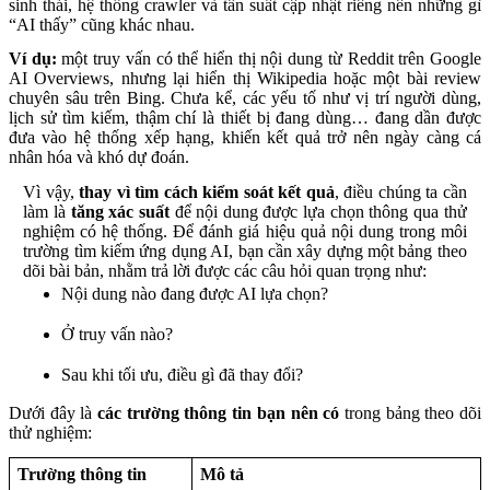
sinh thái, hệ thống crawler và tần suất cập nhật riêng nên những gì
“AI thấy” cũng khác nhau.
Ví dụ:
một truy vấn có thể hiển thị nội dung từ Reddit trên Google
AI Overviews, nhưng lại hiển thị Wikipedia hoặc một bài review
chuyên sâu trên Bing. Chưa kể, các yếu tố như vị trí người dùng,
lịch sử tìm kiếm, thậm chí là thiết bị đang dùng… đang dần được
đưa vào hệ thống xếp hạng, khiến kết quả trở nên ngày càng cá
nhân hóa và khó dự đoán.
Vì vậy,
thay vì tìm cách kiểm soát kết quả
, điều chúng ta cần
làm là
tăng xác suất
để nội dung được lựa chọn thông qua thử
nghiệm có hệ thống. Để đánh giá hiệu quả nội dung trong môi
trường tìm kiếm ứng dụng AI, bạn cần xây dựng một bảng theo
dõi bài bản, nhằm trả lời được các câu hỏi quan trọng như:
Nội dung nào đang được AI lựa chọn?
Ở truy vấn nào?
Sau khi tối ưu, điều gì đã thay đổi?
Dưới đây là
các trường thông tin bạn nên có
trong bảng theo dõi
thử nghiệm:
Trường thông tin
Mô tả