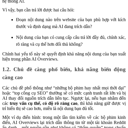
hệ thống AI
.
Vì vậy, bạn cần trả lời được hai câu hỏi:
Đoạn nội dung nào trên website của bạn phù hợp với kích
thước và định dạng mà AI đang trích dẫn?
Nội dung của bạn có cung cấp câu trả lời đầy đủ, chính xác,
rõ ràng và cụ thể hơn đối thủ không?
Chính hai yếu tố này sẽ quyết định khả năng nội dung của bạn xuất
hiện trong phần AI Overviews.
1.2. Chủ đề càng phổ biến, khả năng biến động
càng cao
Các chủ đề phổ thông như “những bộ phim hay nhất mọi thời đại”
hoặc “top công cụ SEO” thường sẽ có mức cạnh tranh rất lớn và bị
AI thay đổi nguồn trích dẫn liên tục. Ngược lại, nếu bạn nhắm đến
các
truy vấn cụ thể, có độ rõ ràng cao
, thì khả năng giữ được vị
trí hiển thị sẽ cao hơn, miễn là nội dung bạn đủ tốt.
Một ví dụ điển hình: trong một lần tìm kiếm về các bộ phim kinh
điển, AI Overviews lại trích dẫn thông tin từ một tài khoản Reddit
ẩn danh – một nguồn gần như không có “thẩm quyền” trong chuẩn