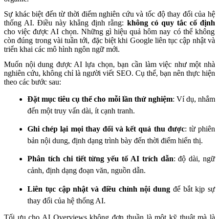
Sự khác biệt đến từ thời điểm nghiên cứu và tốc độ thay đổi của hệ
thống AI. Điều này khẳng định rằng:
không có quy tắc cố định
cho việc được AI chọn. Những gì hiệu quả hôm nay có thể không
còn đúng trong vài tuần tới, đặc biệt khi Google liên tục cập nhật và
triển khai các mô hình ngôn ngữ mới.
Muốn nội dung được AI lựa chọn, bạn cần làm việc như một nhà
nghiên cứu, không chỉ là người viết SEO. Cụ thể, bạn nên thực hiện
theo các bước sau:
Đặt mục tiêu cụ thể cho mỗi lần thử nghiệm
: Ví dụ, nhắm
đến một truy vấn dài, ít cạnh tranh.
Ghi chép lại mọi thay đổi và kết quả thu được
: từ phiên
bản nội dung, định dạng trình bày đến thời điểm hiển thị.
Phân tích chi tiết từng yếu tố AI trích dẫn
: độ dài, ngữ
cảnh, định dạng đoạn văn, nguồn dẫn.
Liên tục cập nhật và điều chỉnh nội dung
để bắt kịp sự
thay đổi của hệ thống AI.
Tối ưu cho AI Overviews không đơn thuần là một kỹ thuật mà là