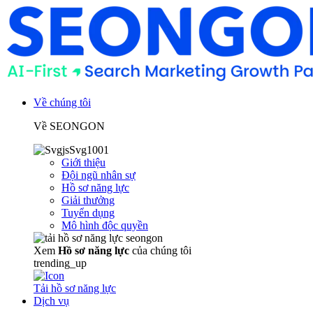
Về chúng tôi
Về SEONGON
Giới thiệu
Đội ngũ nhân sự
Hồ sơ năng lực
Giải thưởng
Tuyển dụng
Mô hình độc quyền
Xem
Hồ sơ năng lực
của chúng tôi
trending_up
Tải hồ sơ năng lực
Dịch vụ