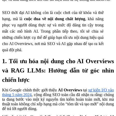
SEO thời đại AI không còn là cuộc chơi của từ khóa và thứ
hạng, mà là
cuộc đua về nội dung chất lượng
, khả năng
phục vụ người dùng thực sự và mức độ đáng tin cậy trong
mắt các mô hình AI. Trong phần tiếp theo, tôi sẽ chia sẻ
những chiến lược cụ thể để giúp bạn tối ưu nội dung hiệu quả
cho AI Overviews, nơi mà SEO và AI gặp nhau để tạo ra kết
quả đột phá.
1. Tối ưu hóa nội dung cho AI Overviews
và RAG LLMs: Hướng dẫn từ góc nhìn
chiến lược
Khi Google chính thức giới thiệu
AI Overviews
tại
sự kiện I/O vào
tháng 5 năm 2024
, cộng đồng SEO toàn cầu đã nhận ra rằng: chúng
ta đang bước vào một kỷ nguyên tìm kiếm hoàn toàn mới, khi mà
thuật toán không chỉ xếp hạng mà còn “tóm tắt và tạo mới” nội dung
để trả lời người dùng.