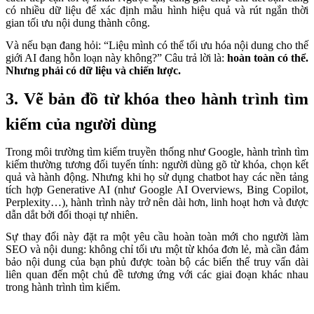
có nhiều dữ liệu để xác định mẫu hình hiệu quả và rút ngắn thời
gian tối ưu nội dung thành công.
Và nếu bạn đang hỏi: “Liệu mình có thể tối ưu hóa nội dung cho thế
giới AI đang hỗn loạn này không?” Câu trả lời là:
hoàn toàn có thể.
Nhưng phải có dữ liệu và chiến lược.
3. Vẽ bản đồ từ khóa theo hành trình tìm
kiếm của người dùng
Trong môi trường tìm kiếm truyền thống như Google, hành trình tìm
kiếm thường tương đối tuyến tính: người dùng gõ từ khóa, chọn kết
quả và hành động. Nhưng khi họ sử dụng chatbot hay các nền tảng
tích hợp Generative AI (như Google AI Overviews, Bing Copilot,
Perplexity…), hành trình này trở nên dài hơn, linh hoạt hơn và được
dẫn dắt bởi đối thoại tự nhiên.
Sự thay đổi này đặt ra một yêu cầu hoàn toàn mới cho người làm
SEO và nội dung: không chỉ tối ưu một từ khóa đơn lẻ, mà cần đảm
bảo nội dung của bạn phủ được toàn bộ các biến thể truy vấn dài
liên quan đến một chủ đề tương ứng với các giai đoạn khác nhau
trong hành trình tìm kiếm.