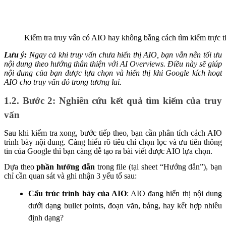
Kiểm tra truy vấn có AIO hay không bằng cách tìm kiếm trực t
Lưu ý:
Ngay cả khi truy vấn chưa hiển thị AIO, bạn vẫn nên tối ưu
nội dung theo hướng thân thiện với AI Overviews. Điều này sẽ giúp
nội dung của bạn được lựa chọn và hiển thị khi Google kích hoạt
AIO cho truy vấn đó trong tương lai.
1.2. Bước 2: Nghiên cứu kết quả tìm kiếm của truy
vấn
Sau khi kiểm tra xong, bước tiếp theo, bạn cần phân tích cách AIO
trình bày nội dung. Càng hiểu rõ tiêu chí chọn lọc và ưu tiên thông
tin của Google thì bạn càng dễ tạo ra bài viết được AIO lựa chọn.
Dựa theo
phần hướng dẫn
trong file (tại sheet “Hướng dẫn”), bạn
chỉ cần quan sát và ghi nhận 3 yếu tố sau:
Cấu trúc trình bày của AIO
: AIO đang hiển thị nội dung
dưới dạng bullet points, đoạn văn, bảng
, hay kết hợp nhiều
định dạng?