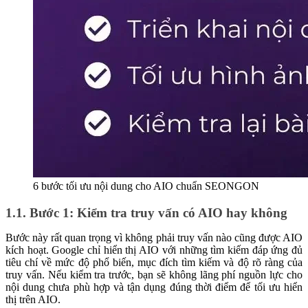
6 bước tối ưu nội dung cho AIO chuẩn SEONGON
1.1. Bước 1: Kiểm tra truy vấn có AIO hay không
Bước này rất quan trọng vì không phải truy vấn nào cũng được AIO
kích hoạt. Google chỉ hiển thị AIO với những tìm kiếm đáp ứng đủ
tiêu chí về mức độ phổ biến, mục đích tìm kiếm và độ rõ ràng của
truy vấn. Nếu kiểm tra trước, bạn sẽ không lãng phí nguồn lực cho
nội dung chưa phù hợp và tận dụng đúng thời điểm để tối ưu hiển
thị trên AIO.