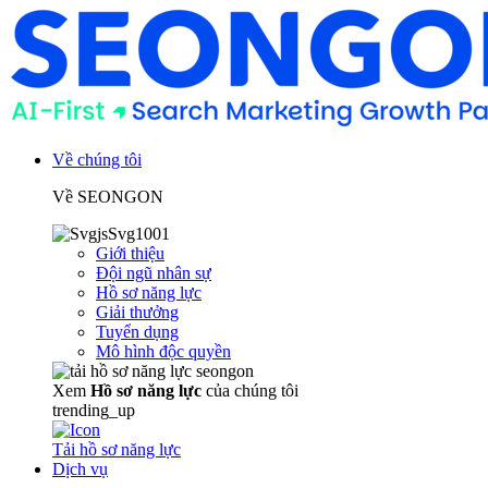
Về chúng tôi
Về SEONGON
Giới thiệu
Đội ngũ nhân sự
Hồ sơ năng lực
Giải thưởng
Tuyển dụng
Mô hình độc quyền
Xem
Hồ sơ năng lực
của chúng tôi
trending_up
Tải hồ sơ năng lực
Dịch vụ