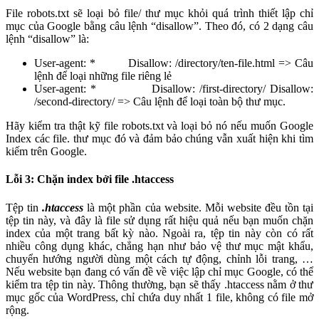
File robots.txt sẽ loại bỏ file/ thư mục khỏi quá trình thiết lập chỉ
mục của Google bằng câu lệnh “disallow”. Theo đó, có 2 dạng câu
lệnh “disallow” là:
User-agent: *
Disallow: /directory/ten-file.html
=> Câu
lệnh để loại những file riêng lẻ
User-agent: * Disallow: /first-directory/ Disallow:
/second-directory/ => Câu lệnh để loại toàn bộ thư mục.
Hãy kiểm tra thật kỹ file robots.txt và loại bỏ nó nếu muốn Google
Index các file. thư mục đó và đảm bảo chúng vẫn xuất hiện khi tìm
kiếm trên Google.
Lỗi 3: Chặn index bởi file .htaccess
Tệp tin
.htaccess
là một phần của website. Mỗi website đều tồn tại
tệp tin này, và đây là file sử dụng rất hiệu quả nếu bạn muốn chặn
index của một trang bất kỳ nào. Ngoài ra, tệp tin này còn có rất
nhiều công dụng khác, chẳng hạn như bảo vệ thư mục mật khẩu,
chuyển hướng người dùng một cách tự động, chỉnh lỗi trang, …
Nếu website bạn đang có vấn đề về việc lập chỉ mục Google, có thể
kiểm tra tệp tin này. Thông thường, bạn sẽ thấy .htaccess nằm ở thư
mục gốc của WordPress, chỉ chứa duy nhất 1 file, không có file mở
rộng.