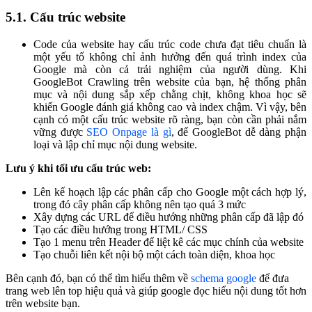
5.1. Cấu trúc website
Code của website hay cấu trúc code chưa đạt tiêu chuẩn là
một yếu tố không chỉ ảnh hưởng đến quá trình index của
Google mà còn cả trải nghiệm của người dùng. Khi
GoogleBot Crawling trên website của bạn, hệ thống phân
mục và nội dung sắp xếp chằng chịt, không khoa học sẽ
khiến Google đánh giá không cao và index chậm. Vì vậy, bên
cạnh có một cấu trúc website rõ ràng, bạn còn cần phải nắm
vững được
SEO Onpage là gì
, để GoogleBot dễ dàng phận
loại và lập chỉ mục nội dung website.
Lưu ý khi tối ưu cấu trúc web:
Lên kế hoạch lập các phân cấp cho Google một cách hợp lý,
trong đó cây phân cấp không nên tạo quá 3 mức
Xây dựng các URL để điều hướng những phân cấp đã lập đó
Tạo các điều hướng trong HTML/ CSS
Tạo 1 menu trên Header để liệt kê các mục chính của website
Tạo chuỗi liên kết nội bộ một cách toàn diện, khoa học
Bên cạnh đó, bạn có thể tìm hiểu thêm về
schema google
để đưa
trang web lên top hiệu quả và giúp google đọc hiểu nội dung tốt hơn
trên website bạn.