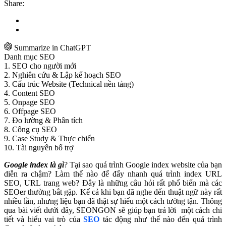
Share:
Summarize in ChatGPT
Danh mục SEO
1. SEO cho người mới
2. Nghiên cứu & Lập kế hoạch SEO
3. Cấu trúc Website (Technical nền tảng)
4. Content SEO
5. Onpage SEO
6. Offpage SEO
7. Đo lường & Phân tích
8. Công cụ SEO
9. Case Study & Thực chiến
10. Tài nguyên bổ trợ
Google index là gì
? Tại sao quá trình Google index website của bạn
diễn ra chậm? Làm thế nào để đẩy nhanh quá trình index URL
SEO, URL trang web? Đây là những câu hỏi rất phổ biến mà các
SEOer thường bắt gặp. Kể cả khi bạn đã nghe đến thuật ngữ này rất
nhiều lần, nhưng liệu bạn đã thật sự hiểu một cách tường tận. Thông
qua bài viết dưới đây, SEONGON sẽ giúp bạn trả lời một cách chi
tiết và hiểu vai trò của
SEO
tác động như thế nào đến quá trình