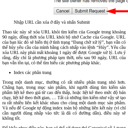
Nhập URL cần xóa ở đây và nhấn Submit
Thao tác này sẽ xóa URL khỏi tìm kiếm của Google trong khoảng
90 ngày, đồng thời xóa URL khỏi bộ nhớ Cache của Google. URL
của bạn lúc đó sẽ hiển thị ở tình trạng “Đang chờ xử lý”, bạn vẫn có
thể hủy yêu cầu của mình bằng cách nhấp vào lệnh “Hủy”. Yêu cầu
xóa URL này phải mất khoảng 1 ngày để được Google xử lý. Lưu ý
rằng, đây chỉ là phương pháp tạm thời, nếu sau 90 ngày, URL của
bạn vẫn tồn tại, có thể tìm hiểu các phương pháp khác.
Index các phân trang
Trong một danh mục, thường có rất nhiều phân trang nhỏ hơn.
Chẳng hạn, trong mục sản phẩm, khi người dùng tìm kiếm sản
phẩm liệt kê theo giá từ cao đến thấp, hoặc liệt kê theo mức độ bán
chạy, liệt kê theo thời gian, … Tất cả những tìm kiếm như vậy sẽ tạo
ra rất nhiều liên kết khác nhau cho cùng một danh mục sản phẩm.
Và nếu để Google tự động index toàn bộ những liên kết này (vì chỉ
cần người dùng nhấp vào tức là đã có đường dẫn), điều này sẽ
không tốt.
Để khắc phục điều này, bạn có thể sử dụng thẻ Canonical về 1 trang