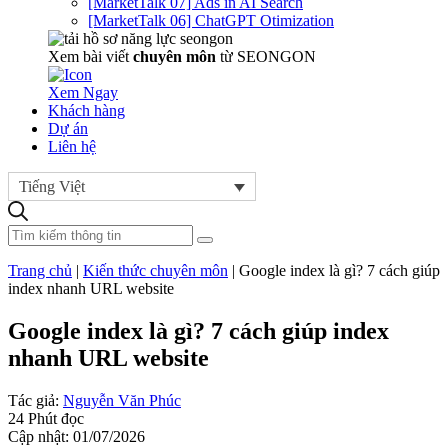
[MarketTalk 07] Ads in AI Search
[MarketTalk 06] ChatGPT Otimization
Xem bài viết
chuyên môn
từ SEONGON
Xem Ngay
Khách hàng
Dự án
Liên hệ
Tiếng Việt
Trang chủ
|
Kiến thức chuyên môn
|
Google index là gì? 7 cách giúp
index nhanh URL website
Google index là gì? 7 cách giúp index
nhanh URL website
Tác giả:
Nguyễn Văn Phúc
24 Phút đọc
Cập nhật: 01/07/2026