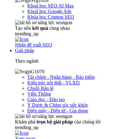
Khoá học SEO AI Max
Khoá học Google Ads
Khóa học Content SEO
Tạo nên
kết quả
cùng nhau
trending_up
Nhận đề xuất SEO
Giải pháp
Theo ngành
Tài chính - Ngân hàng - Bảo hiểm
Kiến trúc nội thất - VLXD
Chuỗi Bán lẻ
Viễn Thông
Giáo dục - Đào tạo
Y Dược & Chăm sóc sức khỏe
Điện máy - Điện tử - Gia dụng
Khám phá
trọn
bộ giải pháp
của chúng tôi
trending_up
Xem ngay