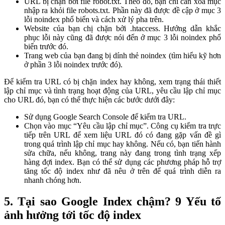
URL bị chặn bởi file robot.txt. Theo đó, bạn chỉ cần xóa mục
nhập ra khỏi file robots.txt. Phần này đã được đề cập ở mục 3
lỗi noindex phổ biến và cách xử lý pha trên.
Website của bạn chị chặn bởi .htaccess. Hướng dẫn khắc
phục lỗi này cũng đã được nói đến ở mục 3 lỗi noindex phổ
biến trước đó.
Trang web của bạn đang bị dính thẻ noindex (tìm hiểu kỹ hơn
ở phần 3 lỗi noindex trước đó).
Để kiểm tra URL có bị chặn index hay không, xem trạng thái thiết
lập chỉ mục và tình trạng hoạt động của URL, yêu cầu lập chỉ mục
cho URL đó, bạn có thể thực hiện các bước dưới đây:
Sử dụng Google Search Console để kiểm tra URL.
Chọn vào mục “Yêu cầu lập chỉ mục”. Công cụ kiểm tra trực
tiếp trên URL để xem liệu URL đó có đang gặp vấn đề gì
trong quá trình lập chỉ mục hay không. Nếu có, bạn tiến hành
sửa chữa, nếu không, trang này đang trong tình trạng xếp
hàng đợi index. Bạn có thể sử dụng các phương pháp hỗ trợ
tăng tốc độ index như đã nêu ở trên để quá trình diễn ra
nhanh chóng hơn.
5. Tại sao Google Index chậm? 9 Yếu tố
ảnh hưởng tới tốc độ index