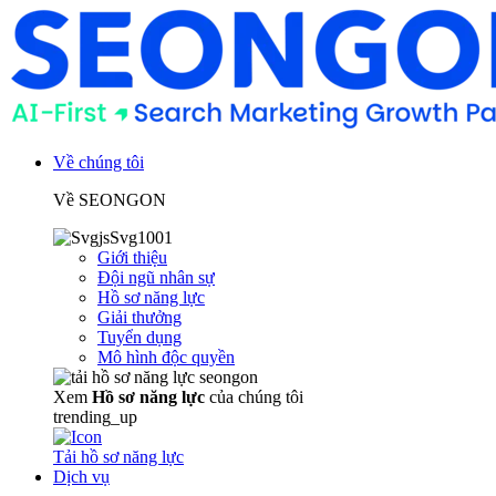
Về chúng tôi
Về SEONGON
Giới thiệu
Đội ngũ nhân sự
Hồ sơ năng lực
Giải thưởng
Tuyển dụng
Mô hình độc quyền
Xem
Hồ sơ năng lực
của chúng tôi
trending_up
Tải hồ sơ năng lực
Dịch vụ