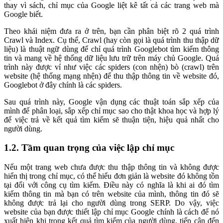
thay vì sách, chỉ mục của Google liệt kê tất cả các trang web mà
Google biết.
Theo khái niệm đưa ra ở trên, bạn cần phân biệt rõ 2 quá trình
Crawl và Index. Cụ thể, Crawl (hay còn gọi là quá trình thu thập dữ
liệu) là thuật ngữ dùng để chỉ quá trình Googlebot tìm kiếm thông
tin và mang về hệ thống dữ liệu lưu trữ trên máy chủ Google. Quá
trình này được ví như việc các spiders (con nhện) bò (crawl) trên
website (hệ thống mạng nhện) để thu thập thông tin về website đó,
Googlebot ở đây chính là các spiders.
Sau quá trình này, Google vận dụng các thuật toán sắp xếp của
mình để phân loại, sắp xếp chỉ mục sao cho thật khoa học và hợp lý
để việc trả về kết quả tìm kiếm sẽ thuận tiện, hiệu quả nhất cho
người dùng.
1.2. Tầm quan trọng của việc lập chỉ mục
Nếu một trang web chưa được thu thập thông tin và không được
hiển thị trong chỉ mục, có thể hiểu đơn giản là website đó không tồn
tại đối với công cụ tìm kiếm. Điều này có nghĩa là khi ai đó tìm
kiếm thông tin mà bạn có trên website của mình, thông tin đó sẽ
không được trả lại cho người dùng trong SERP. Do vậy, việc
website của bạn được thiết lập chỉ mục Google chính là cách để nó
xuất hiện khi trong kết quả tìm kiếm của người dùng, tiếp cận đến