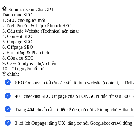
Summarize in ChatGPT
Danh mục SEO
1. SEO cho người mới
2. Nghiên cứu & Lập kế hoạch SEO
3. Cấu trúc Website (Technical nền tảng)
4. Content SEO
5. Onpage SEO
6. Offpage SEO
7. Đo lường & Phân tích
8. Công cụ SEO
9. Case Study & Thực chiến
10. Tài nguyên bổ trợ
Ý chính:
SEO Onpage là tối ưu các yếu tố trên website (content, HTML,
40+ checklist SEO Onpage của SEONGON đúc rút sau 500+ dự án
Trang 404 chuẩn cần: thiết kế đẹp, có nút về trang chủ + than
3 lợi ích Onpage: tăng UX, tăng cơ hội Googlebot crawl đúng