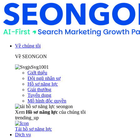
Về chúng tôi
Về SEONGON
Giới thiệu
Đội ngũ nhân sự
Hồ sơ năng lực
Giải thưởng
Tuyển dụng
Mô hình độc quyền
Xem
Hồ sơ năng lực
của chúng tôi
trending_up
Tải hồ sơ năng lực
Dịch vụ