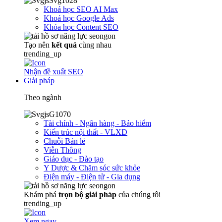
Khoá học SEO AI Max
Khoá học Google Ads
Khóa học Content SEO
Tạo nên
kết quả
cùng nhau
trending_up
Nhận đề xuất SEO
Giải pháp
Theo ngành
Tài chính - Ngân hàng - Bảo hiểm
Kiến trúc nội thất - VLXD
Chuỗi Bán lẻ
Viễn Thông
Giáo dục - Đào tạo
Y Dược & Chăm sóc sức khỏe
Điện máy - Điện tử - Gia dụng
Khám phá
trọn
bộ giải pháp
của chúng tôi
trending_up
Xem ngay