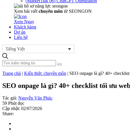
[MarketTalk 06] ChatGPT Otimization
Xem bài viết
chuyên môn
từ SEONGON
Xem Ngay
Khách hàng
Dự án
Liên hệ
Tiếng Việt
Trang chủ
|
Kiến thức chuyên môn
|
SEO onpage là gì? 40+ checklist 
SEO onpage là gì? 40+ checklist tối ưu web
Tác giả:
Nguyễn Văn Phúc
59 Phút đọc
Cập nhật: 02/07/2026
Share: