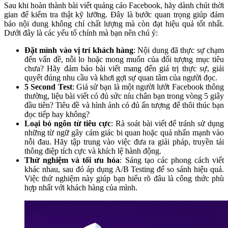
Sau khi hoàn thành bài viết quảng cáo Facebook, hãy dành chút thời
gian để kiểm tra thật kỹ lưỡng. Đây là bước quan trọng giúp đảm
bảo nội dung không chỉ chất lượng mà còn đạt hiệu quả tốt nhất.
Dưới đây là các yếu tố chính mà bạn nên chú ý:
Đặt mình vào vị trí khách hàng
: Nội dung đã thực sự chạm
đến vấn đề, nỗi lo hoặc mong muốn của đối tượng mục tiêu
chưa? Hãy đảm bảo bài viết mang đến giá trị thực sự, giải
quyết đúng nhu cầu và khơi gợi sự quan tâm của người đọc.
5 Second Test
: Giả sử bạn là một người lướt Facebook thông
thường, liệu bài viết có đủ sức níu chân bạn trong vòng 5 giây
đầu tiên? Tiêu đề và hình ảnh có đủ ấn tượng để thôi thúc bạn
đọc tiếp hay không?
Loại bỏ ngôn từ tiêu cực
: Rà soát bài viết để tránh sử dụng
những từ ngữ gây cảm giác bi quan hoặc quá nhấn mạnh vào
nỗi đau. Hãy tập trung vào việc đưa ra giải pháp, truyền tải
thông điệp tích cực và khích lệ hành động.
Thử nghiệm và tối ưu hóa
: Sáng tạo các phong cách viết
khác nhau, sau đó áp dụng A/B Testing để so sánh hiệu quả.
Việc thử nghiệm này giúp bạn hiểu rõ đâu là công thức phù
hợp nhất với khách hàng của mình.