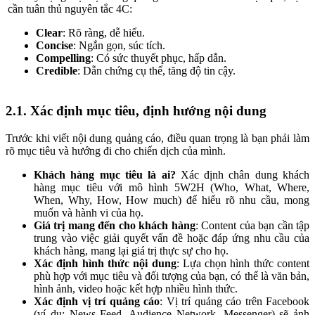
cần tuân thủ nguyên tắc 4C:
Clear
: Rõ ràng, dễ hiểu.
Concise
: Ngắn gọn, súc tích.
Compelling
: Có sức thuyết phục, hấp dẫn.
Credible
: Dẫn chứng cụ thể, tăng độ tin cậy.
2.1. Xác định mục tiêu, định hướng nội dung
Trước khi viết nội dung quảng cáo, điều quan trọng là bạn phải làm
rõ mục tiêu và hướng đi cho chiến dịch của mình.
Khách hàng mục tiêu là ai?
Xác định chân dung khách
hàng mục tiêu với mô hình 5W2H (Who, What, Where,
When, Why, How, How much) để hiểu rõ nhu cầu, mong
muốn và hành vi của họ.
Giá trị mang đến cho khách hàng
: Content của bạn cần tập
trung vào việc giải quyết vấn đề hoặc đáp ứng nhu cầu của
khách hàng, mang lại giá trị thực sự cho họ.
Xác định hình thức nội dung
: Lựa chọn hình thức content
phù hợp với mục tiêu và đối tượng của bạn, có thể là văn bản,
hình ảnh, video hoặc kết hợp nhiều hình thức.
Xác định vị trí quảng cáo
: Vị trí quảng cáo trên Facebook
(ví dụ: News Feed, Audience Network, Messenger) sẽ ảnh