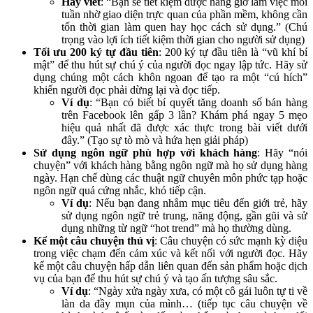
Hãy viết
: “Bạn sẽ tiết kiệm được hàng giờ làm việc mỗi
tuần nhờ giao diện trực quan của phần mềm, không cần
tốn thời gian làm quen hay học cách sử dụng.” (Chú
trọng vào lợi ích tiết kiệm thời gian cho người sử dụng)
Tối ưu 200 ký tự đầu tiên
: 200 ký tự đầu tiên là “vũ khí bí
mật” để thu hút sự chú ý của người đọc ngay lập tức. Hãy sử
dụng chúng một cách khôn ngoan để tạo ra một “cú hích”
khiến người đọc phải dừng lại và đọc tiếp.
Ví dụ
: “Bạn có biết bí quyết tăng doanh số bán hàng
trên Facebook lên gấp 3 lần? Khám phá ngay 5 mẹo
hiệu quả nhất đã được xác thực trong bài viết dưới
đây.” (Tạo sự tò mò và hứa hẹn giải pháp)
Sử dụng ngôn ngữ phù hợp với khách hàng
: Hãy “nói
chuyện” với khách hàng bằng ngôn ngữ mà họ sử dụng hàng
ngày. Hạn chế dùng các thuật ngữ chuyên môn phức tạp hoặc
ngôn ngữ quá cứng nhắc, khó tiếp cận.
Ví dụ
: Nếu bạn đang nhắm mục tiêu đến giới trẻ, hãy
sử dụng ngôn ngữ trẻ trung, năng động, gần gũi và sử
dụng những từ ngữ “hot trend” mà họ thường dùng.
Kể một câu chuyện thú vị
: Câu chuyện có sức mạnh kỳ diệu
trong việc chạm đến cảm xúc và kết nối với người đọc. Hãy
kể một câu chuyện hấp dẫn liên quan đến sản phẩm hoặc dịch
vụ của bạn để thu hút sự chú ý và tạo ấn tượng sâu sắc.
Ví dụ
: “Ngày xửa ngày xưa, có một cô gái luôn tự ti về
làn da đầy mụn của mình… (tiếp tục câu chuyện về