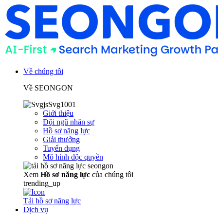
Về chúng tôi
Về SEONGON
Giới thiệu
Đội ngũ nhân sự
Hồ sơ năng lực
Giải thưởng
Tuyển dụng
Mô hình độc quyền
Xem
Hồ sơ năng lực
của chúng tôi
trending_up
Tải hồ sơ năng lực
Dịch vụ