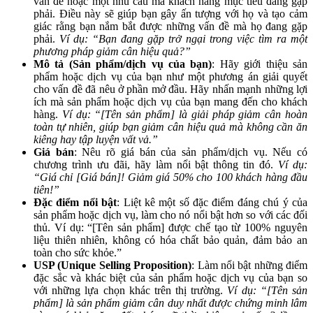
vấn đề hoặc một nhu cầu mà khách hàng mục tiêu đang gặp
phải. Điều này sẽ giúp bạn gây ấn tượng với họ và tạo cảm
giác rằng bạn nắm bắt được những vấn đề mà họ đang gặp
phải.
Ví dụ: “Bạn đang gặp trở ngại trong việc tìm ra một
phương pháp giảm cân hiệu quả?”
Mô tả (Sản phẩm/dịch vụ của bạn)
: Hãy giới thiệu sản
phẩm hoặc dịch vụ của bạn như một phương án giải quyết
cho vấn đề đã nêu ở phần mở đầu. Hãy nhấn mạnh những lợi
ích mà sản phẩm hoặc dịch vụ của bạn mang đến cho khách
hàng.
Ví dụ: “[Tên sản phẩm] là giải pháp giảm cân hoàn
toàn tự nhiên, giúp bạn giảm cân hiệu quả mà không cần ăn
kiêng hay tập luyện vất vả.”
Giá bán
: Nêu rõ giá bán của sản phẩm/dịch vụ. Nếu có
chương trình ưu đãi, hãy làm nổi bật thông tin đó.
Ví dụ:
“Giá chỉ [Giá bán]! Giảm giá 50% cho 100 khách hàng đầu
tiên!”
Đặc điểm nổi bật
: Liệt kê một số đặc điểm đáng chú ý của
sản phẩm hoặc dịch vụ, làm cho nó nổi bật hơn so với các đối
thủ. Ví dụ: “[Tên sản phẩm] được chế tạo từ 100% nguyên
liệu thiên nhiên, không có hóa chất bảo quản, đảm bảo an
toàn cho sức khỏe.”
USP (Unique Selling Proposition)
: Làm nổi bật những điểm
đặc sắc và khác biệt của sản phẩm hoặc dịch vụ của bạn so
với những lựa chọn khác trên thị trường.
Ví dụ: “[Tên sản
phẩm] là sản phẩm giảm cân duy nhất được chứng minh lâm