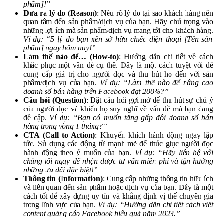
phẩm]!”
Đưa ra lý do (Reason)
: Nêu rõ lý do tại sao khách hàng nên
quan tâm đến sản phẩm/dịch vụ của bạn. Hãy chú trọng vào
những lợi ích mà sản phẩm/dịch vụ mang tới cho khách hàng.
Ví dụ: “5 lý do bạn nên sở hữu chiếc điện thoại [Tên sản
phẩm] ngay hôm nay!”
Làm thế nào để… (How-to)
: Hướng dẫn chi tiết về cách
khắc phục một vấn đề cụ thể. Đây là một cách tuyệt vời để
cung cấp giá trị cho người đọc và thu hút họ đến với sản
phẩm/dịch vụ của bạn.
Ví dụ: “Làm thế nào để nâng cao
doanh số bán hàng trên Facebook đạt 200%?”
Câu hỏi (Question)
: Đặt câu hỏi gợi mở để thu hút sự chú ý
của người đọc và khiến họ suy nghĩ về vấn đề mà bạn đang
đề cập.
Ví dụ: “Bạn có muốn tăng gấp đôi doanh số bán
hàng trong vòng 1 tháng?”
CTA (Call to Action)
: Khuyến khích hành động ngay lập
tức. Sử dụng các động từ mạnh mẽ để thúc giục người đọc
hành động theo ý muốn của bạn.
Ví dụ: “Hãy liên hệ với
chúng tôi ngay để nhận được tư vấn miễn phí và tận hưởng
những ưu đãi đặc biệt!”
Thông tin (Information)
: Cung cấp những thông tin hữu ích
và liên quan đến sản phẩm hoặc dịch vụ của bạn. Đây là một
cách tốt để xây dựng uy tín và khẳng định vị thế chuyên gia
trong lĩnh vực của bạn.
Ví dụ: “Hướng dẫn chi tiết cách viết
content quảng cáo Facebook hiệu quả năm 2023.”