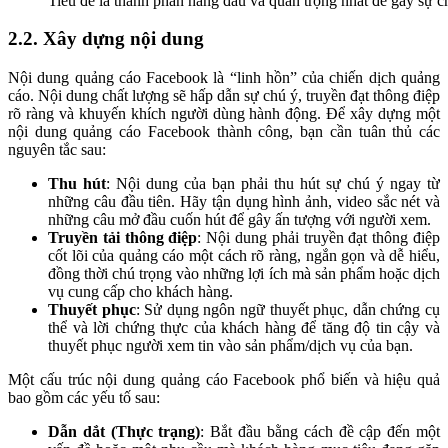
Tiêu đề là thành phần hàng đầu và quan trọng nhất để gây sự 
2.2. Xây dựng nội dung
Nội dung quảng cáo Facebook là “linh hồn” của chiến dịch quảng
cáo. Nội dung chất lượng sẽ hấp dẫn sự chú ý, truyền đạt thông điệp
rõ ràng và khuyến khích người dùng hành động. Để xây dựng một
nội dung quảng cáo Facebook thành công, bạn cần tuân thủ các
nguyên tắc sau:
Thu hút
: Nội dung của bạn phải thu hút sự chú ý ngay từ
những câu đầu tiên. Hãy tận dụng hình ảnh, video sắc nét và
những câu mở đầu cuốn hút để gây ấn tượng với người xem.
Truyền tải thông điệp
: Nội dung phải truyền đạt thông điệp
cốt lõi của quảng cáo một cách rõ ràng, ngắn gọn và dễ hiểu,
đồng thời chú trọng vào những lợi ích mà sản phẩm hoặc dịch
vụ cung cấp cho khách hàng.
Thuyết phục
: Sử dụng ngôn ngữ thuyết phục, dẫn chứng cụ
thể và lời chứng thực của khách hàng để tăng độ tin cậy và
thuyết phục người xem tin vào sản phẩm/dịch vụ của bạn.
Một cấu trúc nội dung quảng cáo Facebook phổ biến và hiệu quả
bao gồm các yếu tố sau:
Dẫn dắt (Thực trạng)
: Bắt đầu bằng cách đề cập đến một