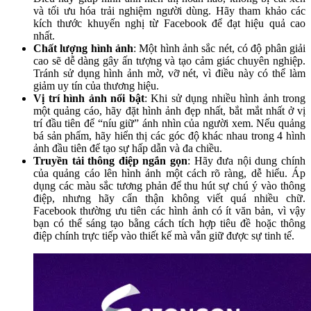
và tối ưu hóa trải nghiệm người dùng. Hãy tham khảo các
kích thước khuyến nghị từ Facebook để đạt hiệu quả cao
nhất.
Chất lượng hình ảnh
: Một hình ảnh sắc nét, có độ phân giải
cao sẽ dễ dàng gây ấn tượng và tạo cảm giác chuyên nghiệp.
Tránh sử dụng hình ảnh mờ, vỡ nét, vì điều này có thể làm
giảm uy tín của thương hiệu.
Vị trí hình ảnh nổi bật
: Khi sử dụng nhiều hình ảnh trong
một quảng cáo, hãy đặt hình ảnh đẹp nhất, bắt mắt nhất ở vị
trí đầu tiên để “níu giữ” ánh nhìn của người xem. Nếu quảng
bá sản phẩm, hãy hiển thị các góc độ khác nhau trong 4 hình
ảnh đầu tiên để tạo sự hấp dẫn và đa chiều.
Truyền tải thông điệp ngắn gọn
: Hãy đưa nội dung chính
của quảng cáo lên hình ảnh một cách rõ ràng, dễ hiểu. Áp
dụng các màu sắc tương phản để thu hút sự chú ý vào thông
điệp, nhưng hãy cẩn thận không viết quá nhiều chữ.
Facebook thường ưu tiên các hình ảnh có ít văn bản, vì vậy
bạn có thể sáng tạo bằng cách tích hợp tiêu đề hoặc thông
điệp chính trực tiếp vào thiết kế mà vẫn giữ được sự tinh tế.