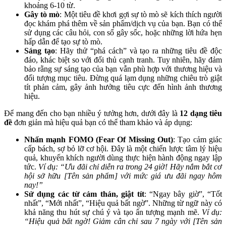
khoảng 6-10 từ.
Gây tò mò
: Một tiêu đề khơi gợi sự tò mò sẽ kích thích người
đọc khám phá thêm về sản phẩm/dịch vụ của bạn. Bạn có thể
sử dụng các câu hỏi, con số gây sốc, hoặc những lời hứa hẹn
hấp dẫn để tạo sự tò mò.
Sáng tạo
: Hãy thử “phá cách” và tạo ra những tiêu đề độc
đáo, khác biệt so với đối thủ cạnh tranh. Tuy nhiên, hãy đảm
bảo rằng sự sáng tạo của bạn vẫn phù hợp với thương hiệu và
đối tượng mục tiêu. Đừng quá lạm dụng những chiêu trò giật
tít phản cảm, gây ảnh hưởng tiêu cực đến hình ảnh thương
hiệu.
Để mang đến cho bạn nhiều ý tưởng hơn, dưới đây là
12 dạng tiêu
đề
đơn giản mà hiệu quả bạn có thể tham khảo và áp dụng:
Nhấn mạnh FOMO (Fear Of Missing Out)
: Tạo cảm giác
cấp bách, sợ bỏ lỡ cơ hội. Đây là một chiến lược tâm lý hiệu
quả, khuyến khích người dùng thực hiện hành động ngay lập
tức.
Ví dụ: “Ưu đãi chỉ diễn ra trong 24 giờ! Hãy nắm bắt cơ
hội sở hữu [Tên sản phẩm] với mức giá ưu đãi ngay hôm
nay!”
Sử dụng các từ cảm thán, giật tít
: “Ngay bây giờ”, “Tốt
nhất”, “Mới nhất”, “Hiệu quả bất ngờ”. Những từ ngữ này có
khả năng thu hút sự chú ý và tạo ấn tượng mạnh mẽ.
Ví dụ:
“Hiệu quả bất ngờ! Giảm cân chỉ sau 7 ngày với [Tên sản