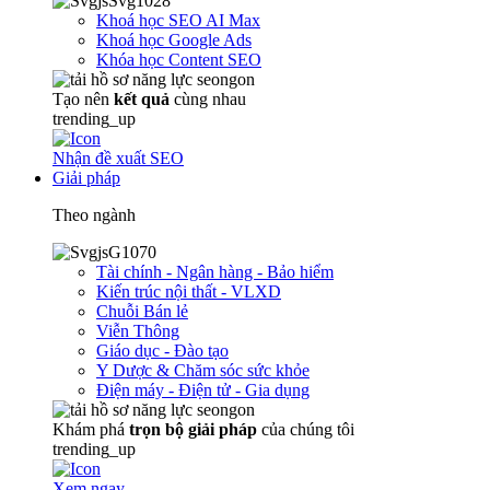
Khoá học SEO AI Max
Khoá học Google Ads
Khóa học Content SEO
Tạo nên
kết quả
cùng nhau
trending_up
Nhận đề xuất SEO
Giải pháp
Theo ngành
Tài chính - Ngân hàng - Bảo hiểm
Kiến trúc nội thất - VLXD
Chuỗi Bán lẻ
Viễn Thông
Giáo dục - Đào tạo
Y Dược & Chăm sóc sức khỏe
Điện máy - Điện tử - Gia dụng
Khám phá
trọn
bộ giải pháp
của chúng tôi
trending_up
Xem ngay