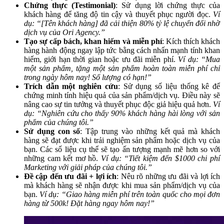
Chứng thực (Testimonial)
: Sử dụng lời chứng thực của
khách hàng để tăng độ tin cậy và thuyết phục người đọc.
Ví
dụ: “[Tên khách hàng] đã cải thiện 80% tỷ lệ chuyển đổi nhờ
dịch vụ của Ori Agency.”
Tạo sự cấp bách, khan hiếm và miễn phí
: Kích thích khách
hàng hành động ngay lập tức bằng cách nhấn mạnh tính khan
hiếm, giới hạn thời gian hoặc ưu đãi miễn phí.
Ví dụ: “Mua
một sản phẩm, tặng một sản phẩm hoàn toàn miễn phí chỉ
trong ngày hôm nay! Số lượng có hạn!”
Trích dẫn một nghiên cứu
: Sử dụng số liệu thống kê để
chứng minh tính hiệu quả của sản phẩm/dịch vụ. Điều này sẽ
nâng cao sự tin tưởng và thuyết phục độc giả hiệu quả hơn.
Ví
dụ: “Nghiên cứu cho thấy 90% khách hàng hài lòng với sản
phẩm của chúng tôi.”
Sử dụng con số
: Tập trung vào những kết quả mà khách
hàng sẽ đạt được khi trải nghiệm sản phẩm hoặc dịch vụ của
bạn. Các số liệu cụ thể sẽ tạo ấn tượng mạnh mẽ hơn so với
những cam kết mơ hồ.
Ví dụ: “Tiết kiệm đến $1000 chi phí
Marketing với giải pháp của chúng tôi.”
Đề cập đến ưu đãi + lợi ích
: Nêu rõ những ưu đãi và lợi ích
mà khách hàng sẽ nhận được khi mua sản phẩm/dịch vụ của
bạn.
Ví dụ: “Giao hàng miễn phí trên toàn quốc cho mọi đơn
hàng từ 500k! Đặt hàng ngay hôm nay!”