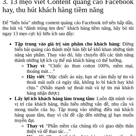
3. 13 mẹo viết Content quảng cáo Facebook
hay, thu hút khách hàng tiềm năng
Để “biến hóa” những content quảng cáo Facebook trở nên hấp dẫn,
thu hút và “đánh trúng tim đen” khách hàng tiềm năng, hãy bỏ túi
ngay 13 mẹo cực kỳ hữu ích sau đây:
Tập trung vào giá trị sản phẩm cho khách hàng
: Đừng
biến bài quảng cáo thành một bản liệt kê khô khan những tính
năng sản phẩm. Thay vào đó, hãy chuyển đổi các tính năng
thành những lợi ích cụ thể mà khách hàng có thể hưởng.
Thay vì
: “Chiếc áo thun cotton 100%, mềm mại,
thoáng mát…”
Hãy viết
: “Mặc chiếc áo này, bạn sẽ cảm thấy tự tin và
thoải mái suốt cả ngày dài, không lo bí bách hay khó
chịu.” (Nhấn mạnh sự thoải mái và tự tin mà khách
hàng nhận được)
Lấy lợi ích khách hàng làm trung tâm
: Luôn đặt mình vào
vị trí của khách hàng, thấu hiểu những vấn đề, nhu cầu và
mong muốn của họ. Tập trung vào những điều mà khách
hàng quan tâm, thay vì chỉ đề cập đến những gì bạn muốn
truyền đạt.
Thay vì
: “Phần mềm của chúng tôi có giao diện thân
thiện và dễ thao tác…”