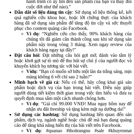
hành trình cô ấy tìm đến sản phẩm của bạn và thay đổi
cuộc đời như thế nào).”
Dẫn dắt số liệu đáng tin cậy
: Sử dụng số liệu thống kê, kết
quả nghiên cứu khoa học, hoặc lời chứng thực của khách
hàng đã sử dụng sản phẩm để tăng độ tin cậy và sức thuyết
phục cho content quảng cáo Facebook.
Ví dụ
: “Nghiên cứu cho thấy, 90% khách hàng của
chúng tôi đã giảm cân thành công sau khi sử dụng sản
phẩm này trong vòng 3 tháng. Xem ngay review của
khách hàng ngay tại đây!”
Đặt câu hỏi
: Đặt những câu hỏi gợi mở, đánh vào tâm lý
hoặc khơi gợi sự tò mò để thu hút sự chú ý của người đọc và
khuyến khích họ tương tác với bài viết.
Vídụ
: “Bạn có muốn sở hữu một làn da trắng sáng, mịn
màng không tì vết chỉ sau 2 tuần?”
Minh bạch về giá cả
: Nếu có thể, hãy công khai giá sản
phẩm hoặc dịch vụ của bạn trong bài viết. Điều này giúp
người dùng tiết kiệm thời gian trong việc tìm hiểu và đưa ra
quyết định mua sắm một cách nhanh chóng hơn.
Ví dụ
: “Giá chỉ 99.000 VNĐ! Mua ngay hôm nay để
nhận ưu đãi freeship và tặng kèm mặt nạ dưỡng da!”
Sử dụng các hashtag
: Sử dụng hashtag liên quan đến sản
phẩm, dịch vụ, ngành nghề hoặc chủ đề mà bạn đang quảng
cáo để tăng khả năng hiển thị của bài viết trên Facebook.
Ví dụ
: #quanao #thoitrangnu #sale #khuyenmai