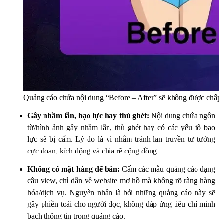
Quảng cáo chứa nội dung “Before – After” sẽ không được chấ
Gây nhầm lẫn, bạo lực hay thù ghét:
Nội dung chứa ngôn
từ/hình ảnh gây nhầm lẫn, thù ghét hay có các yếu tố bạo
lực sẽ bị cấm. Lý do là vì nhằm tránh lan truyền tư tưởng
cực đoan, kích động và chia rẽ cộng đồng.
Không có mặt hàng để bán:
Cấm các mẫu quảng cáo dạng
câu view, chỉ dẫn về website mơ hồ mà không rõ ràng hàng
hóa/dịch vụ. Nguyên nhân là bởi những quảng cáo này sẽ
gây phiền toái cho người đọc, không đáp ứng tiêu chí minh
bạch thông tin trong quảng cáo.