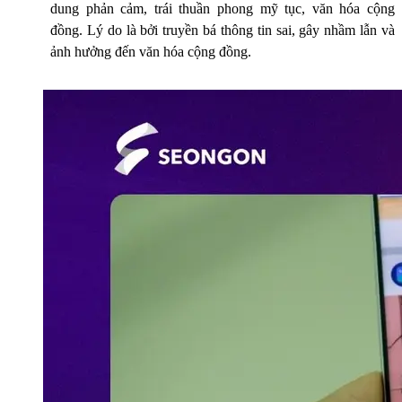
dung phản cảm, trái thuần phong mỹ tục, văn hóa cộng
đồng. Lý do là bởi truyền bá thông tin sai, gây nhầm lẫn và
ảnh hưởng đến văn hóa cộng đồng.