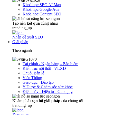
Khoá học SEO AI Max
Khoá học Google Ads
Khóa học Content SEO
Tạo nên
kết quả
cùng nhau
trending_up
Nhận đề xuất SEO
Giải pháp
Theo ngành
Tài chính - Ngân hàng - Bảo hiểm
Kiến trúc nội thất - VLXD
Chuỗi Bán lẻ
Viễn Thông
Giáo dục - Đào tạo
Y Dược & Chăm sóc sức khỏe
Điện máy - Điện tử - Gia dụng
Khám phá
trọn
bộ giải pháp
của chúng tôi
trending_up
Xem ngay