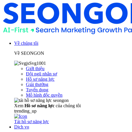
Về chúng tôi
Về SEONGON
Giới thiệu
Đội ngũ nhân sự
Hồ sơ năng lực
Giải thưởng
Tuyển dụng
Mô hình độc quyền
Xem
Hồ sơ năng lực
của chúng tôi
trending_up
Tải hồ sơ năng lực
Dịch vụ