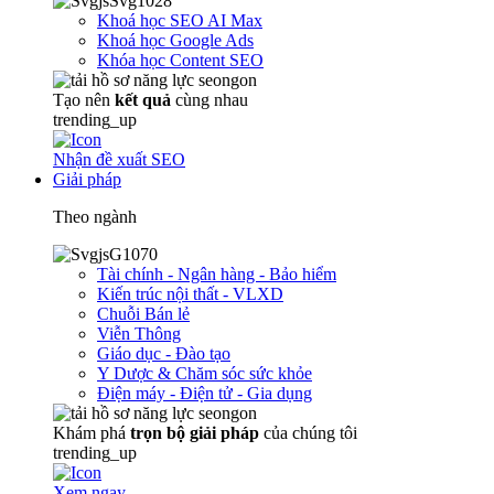
Khoá học SEO AI Max
Khoá học Google Ads
Khóa học Content SEO
Tạo nên
kết quả
cùng nhau
trending_up
Nhận đề xuất SEO
Giải pháp
Theo ngành
Tài chính - Ngân hàng - Bảo hiểm
Kiến trúc nội thất - VLXD
Chuỗi Bán lẻ
Viễn Thông
Giáo dục - Đào tạo
Y Dược & Chăm sóc sức khỏe
Điện máy - Điện tử - Gia dụng
Khám phá
trọn
bộ giải pháp
của chúng tôi
trending_up
Xem ngay