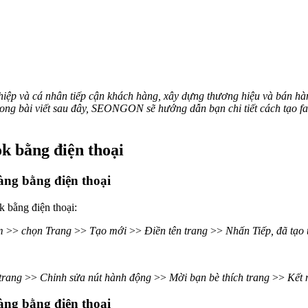
ệp và cá nhân tiếp cận khách hàng, xây dựng thương hiệu và bán hàn
rong bài viết sau đây, SEONGON sẽ hướng dẫn bạn chi tiết cách tạo f
ok bằng điện thoại
àng bằng điện thoại
 bằng điện thoại:
m
>>
chọn Trang
>>
Tạo mới
>>
Điền tên trang
>>
Nhấn Tiếp, đã tạo 
 trang
>>
Chỉnh sửa nút hành động
>>
Mời bạn bè thích trang
>>
Kết 
hàng bằng điện thoại