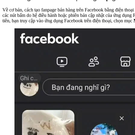
Về cơ bản, cách tạo fanpage bán hàng trên Facebook bằng điện thoại A
các nút bấm do hệ điều hành hoặc phiên bản cập nhật của ứng dụng F
tiên, bạn truy cập vào ứng dụng Facebook trên điện thoại, chọn mục