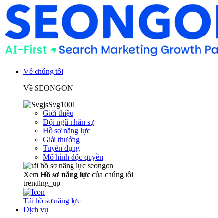
Về chúng tôi
Về SEONGON
Giới thiệu
Đội ngũ nhân sự
Hồ sơ năng lực
Giải thưởng
Tuyển dụng
Mô hình độc quyền
Xem
Hồ sơ năng lực
của chúng tôi
trending_up
Tải hồ sơ năng lực
Dịch vụ