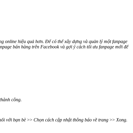
g online hiệu quả hơn. Để có thể xây dựng và quản lý một fanpage
anpage bán hàng trên Facebook và gợi ý cách tối ưu fanpage mới để
thành công.
nối với bạn bè
>>
Chọn cách cập nhật thông báo về trang
>>
Xong.