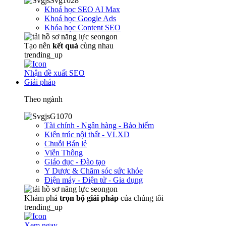
Khoá học SEO AI Max
Khoá học Google Ads
Khóa học Content SEO
Tạo nên
kết quả
cùng nhau
trending_up
Nhận đề xuất SEO
Giải pháp
Theo ngành
Tài chính - Ngân hàng - Bảo hiểm
Kiến trúc nội thất - VLXD
Chuỗi Bán lẻ
Viễn Thông
Giáo dục - Đào tạo
Y Dược & Chăm sóc sức khỏe
Điện máy - Điện tử - Gia dụng
Khám phá
trọn
bộ giải pháp
của chúng tôi
trending_up
Xem ngay