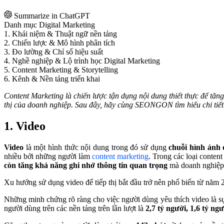
Summarize in ChatGPT
Danh mục Digital Marketing
1. Khái niệm & Thuật ngữ nền tảng
2. Chiến lược & Mô hình phân tích
3. Đo lường & Chỉ số hiệu suất
4. Nghề nghiệp & Lộ trình học Digital Marketing
5. Content Marketing & Storytelling
6. Kênh & Nền tảng triển khai
Content Marketing là chiến lược tận dụng nội dung thiết thực để tă
thị của doanh nghiệp. Sau đây, hãy cùng SEONGON tìm hiểu chi tiế
1. Video
Video
là một hình thức nội dung trong đó sử dụng
chuỗi hình ảnh 
nhiều bởi những người làm
content marketing
.
Trong các loại content
còn tăng khả năng ghi nhớ thông tin quan trọng
mà doanh nghiệp
Xu hướng sử dụng video để tiếp thị bắt đầu trở nên phổ biến từ năm
Những minh chứng rõ ràng cho việc người dùng yêu thích video là s
người dùng trên các nền tảng trên lần lượt là
2,7 tỷ người, 1,6 tỷ ngư