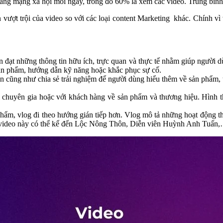
ảng mạng xã hội mỗi ngày, trong đó 60% là xem các video. Trung bìn
n vượt trội của video so với các loại content Marketing khác. Chính v
n đạt những thông tin hữu ích, trực quan và thực tế nhằm giúp người d
 sản phẩm, hướng dẫn kỹ năng hoặc khắc phục sự cố.
in cũng như chia sẻ trải nghiệm để người dùng hiểu thêm về sản phẩm
ới chuyên gia hoặc với khách hàng về sản phẩm và thương hiệu. Hình 
 phẩm, vlog đi theo hướng gián tiếp hơn. Vlog mô tả những hoạt động t
 video này có thể kể đến Lộc Nông Thôn, Diễn viên Huỳnh Anh Tuấn