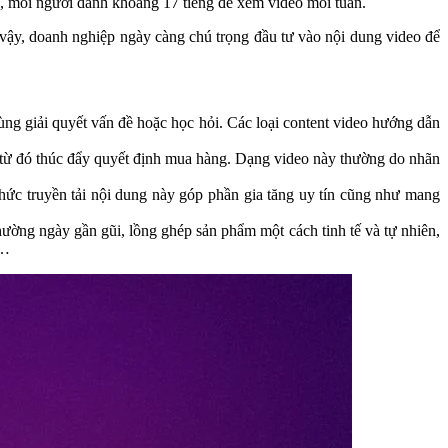
h, mỗi người dành khoảng 17 tiếng để xem video mỗi tuần.
ì vậy, doanh nghiệp ngày càng chú trọng đầu tư vào nội dung video để
ùng giải quyết vấn đề hoặc học hỏi. Các loại content video hướng dẫn
, từ đó thúc đẩy quyết định mua hàng. Dạng video này thường do nhãn
thức truyền tải nội dung này góp phần gia tăng uy tín cũng như mang
hường ngày gần gũi, lồng ghép sản phẩm một cách tinh tế và tự nhiên,
,…