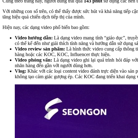
Cũng theo trang này,
người dùng trải qua
143 phút
sử dụng các nền t
Với những con số trên, có thể thấy được sức hút và khả năng tiếp cậ
tăng hiệu quả chiến dịch tiếp thị của mình.
Hiện nay, các dạng video phổ biến bao gồm:
Video hướng dẫn:
Là dạng video mang tính “giáo dục”, truyề
có thể kể đến như giải thích tính năng và hướng dẫn sử dụng
Video review sản phẩm:
Là hình thức video cung cấp thông t
hàng hoặc các KOC, KOC, Influencer thực hiện.
Video phỏng vấn:
Là dạng video ghi lại quá trình hỏi đáp v
nhãn hàng đến gần với người dùng hơn.
Vlog:
Khác với các loại content video đánh trực diện vào sản
không tạo cảm giác gượng ép. Các KOC đang triển khai dạng