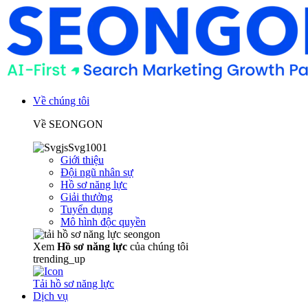
Về chúng tôi
Về SEONGON
Giới thiệu
Đội ngũ nhân sự
Hồ sơ năng lực
Giải thưởng
Tuyển dụng
Mô hình độc quyền
Xem
Hồ sơ năng lực
của chúng tôi
trending_up
Tải hồ sơ năng lực
Dịch vụ