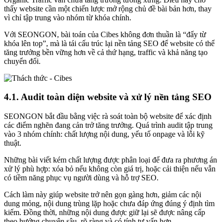
thấy website cần một chiến lược mở rộng chủ đề bài bản hơn, thay
vì chỉ tập trung vào nhóm từ khóa chính.
Với SEONGON, bài toán của Cibes không đơn thuần là “đẩy từ
khóa lên top”, mà là tái cấu trúc lại nền tảng SEO để website có thể
tăng trưởng bền vững hơn về cả thứ hạng, traffic và khả năng tạo
chuyển đổi.
4.1. Audit toàn diện website và xử lý nền tảng SEO
SEONGON bắt đầu bằng việc rà soát toàn bộ website để xác định
các điểm nghẽn đang cản trở tăng trưởng. Quá trình audit tập trung
vào 3 nhóm chính: chất lượng nội dung, yếu tố onpage và lỗi kỹ
thuật.
Những bài viết kém chất lượng được phân loại để đưa ra phương án
xử lý phù hợp: xóa bỏ nếu không còn giá trị, hoặc cải thiện nếu vẫn
có tiềm năng phục vụ người dùng và hỗ trợ SEO.
Cách làm này giúp website trở nên gọn gàng hơn, giảm các nội
dung mỏng, nội dung trùng lặp hoặc chưa đáp ứng đúng ý định tìm
kiếm. Đồng thời, những nội dung được giữ lại sẽ được nâng cấp
theo hướng chuyên sâu, rõ ràng và có tính tư vấn hơn.