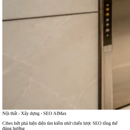
Nội thất - Xây dựng › SEO AIMax
Cibes bứt phá hiện diện tìm kiếm nhờ chiến lược SEO tổng thể
đúng hướng