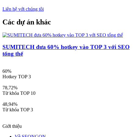
Liên hệ với chúng tôi
Các dự án khác
SUMITECH đưa 60% hotkey vào TOP 3 với SEO
tổng thể
60%
Hotkey TOP 3
C
78,72%
Từ khóa TOP 10
T
48,94%
Từ khóa TOP 3
K
Giới thiệu
Về SEONGON