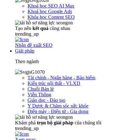
Khoá học SEO AI Max
Khoá học Google Ads
Khóa học Content SEO
Tạo nên
kết quả
cùng nhau
trending_up
Nhận đề xuất SEO
Giải pháp
Theo ngành
Tài chính - Ngân hàng - Bảo hiểm
Kiến trúc nội thất - VLXD
Chuỗi Bán lẻ
Viễn Thông
Giáo dục - Đào tạo
Y Dược & Chăm sóc sức khỏe
Điện máy - Điện tử - Gia dụng
Khám phá
trọn
bộ giải pháp
của chúng tôi
trending_up
Xem ngay