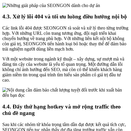
4.3. Xử lý lỗi 404 và tối ưu luồng điều hướng nội bộ
Các link lỗi 404 được SEONGON rà soát và xử lý theo từng trường
hợp. Với những URL còn trang tương ứng, đội ngũ triển khai
chuyển hướng về trang phù hợp. Với những liên kết nội bộ không
còn giá trị, SEONGON tiến hành loại bỏ hoặc thay thế để đảm bảo
trải nghiệm người dùng liền mạch hơn.
Với một website trong ngành kỹ thuật – xây dựng, sự mượt mà và
đáng tin cậy của website là yếu tố quan trọng. Một đường dẫn lỗi
không chỉ ảnh hưởng đến SEO, mà còn có thể khiến khách hàng
giảm niềm tin trong quá trình tìm hiểu sản phẩm có giá trị đầu tư
cao.
4.4. Đẩy thứ hạng hotkey và mở rộng traffic theo
chủ đề ngang
Sau khi các nhóm từ khóa trọng tâm dần đạt được kết quả tích cực,
SEONGON tiếp tục nhận thấy dư địa tăng trưởng traffic vẫn còn