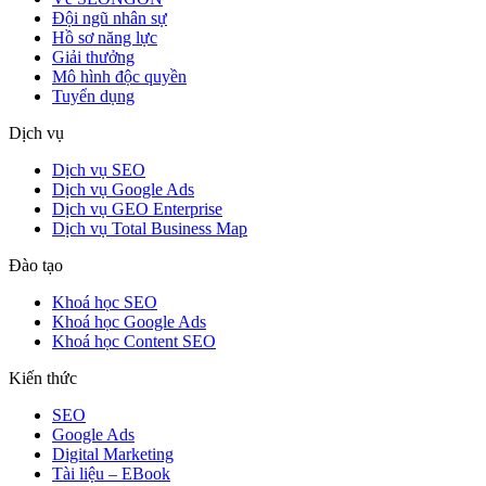
Đội ngũ nhân sự
Hồ sơ năng lực
Giải thưởng
Mô hình độc quyền
Tuyển dụng
Dịch vụ
Dịch vụ SEO
Dịch vụ Google Ads
Dịch vụ GEO Enterprise
Dịch vụ Total Business Map
Đào tạo
Khoá học SEO
Khoá học Google Ads
Khoá học Content SEO
Kiến thức
SEO
Google Ads
Digital Marketing
Tài liệu – EBook