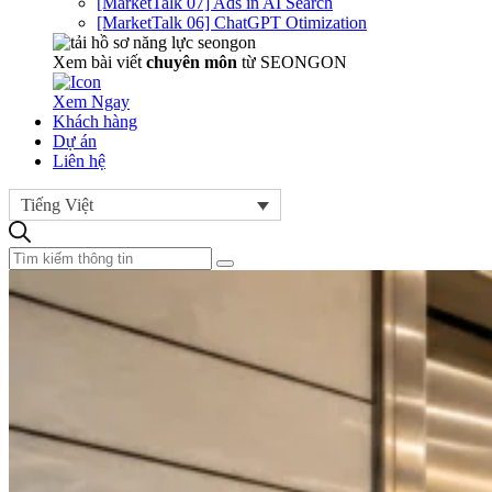
[MarketTalk 07] Ads in AI Search
[MarketTalk 06] ChatGPT Otimization
Xem bài viết
chuyên môn
từ SEONGON
Xem Ngay
Khách hàng
Dự án
Liên hệ
Tiếng Việt