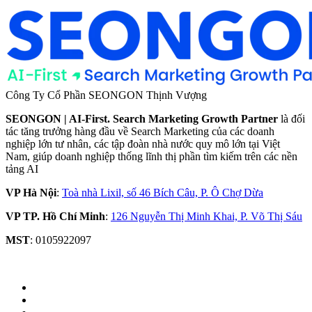
Công Ty Cổ Phần SEONGON Thịnh Vượng
SEONGON | AI-First. Search Marketing Growth Partner
là đối
tác tăng trưởng hàng đầu về Search Marketing của các doanh
nghiệp lớn tư nhân, các tập đoàn nhà nước quy mô lớn tại Việt
Nam, giúp doanh nghiệp thống lĩnh thị phần tìm kiếm trên các nền
tảng AI
VP Hà Nội
:
Toà nhà Lixil, số 46 Bích Câu, P. Ô Chợ Dừa
VP TP. Hồ Chí Minh
:
126 Nguyễn Thị Minh Khai, P. Võ Thị Sáu
MST
: 0105922097