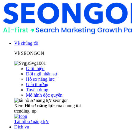
Về chúng tôi
Về SEONGON
Giới thiệu
Đội ngũ nhân sự
Hồ sơ năng lực
Giải thưởng
Tuyển dụng
Mô hình độc quyền
Xem
Hồ sơ năng lực
của chúng tôi
trending_up
Tải hồ sơ năng lực
Dịch vụ