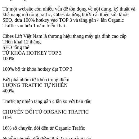
Từ một website còn nhiều vấn đề tồn đọng về nội dung, kỹ thuật và
khả năng mở rộng traffic, Cibes đã từng bước cải thiện sức khỏe
SEO, đưa 100% hotkey vào TOP 3 và tăng gần 4 lần Organic
Traffic sau hơn 1 năm triển khai.
Cibes Lift Việt Nam là thương hiệu thang máy gia đình cao cấp
Triển khai 12 tháng
SEO tổng thể
TỪ KHÓA HOTKEY TOP 3
100%
100% bộ từ khóa hotkey đạt TOP 3
Bứt phá nhóm từ khóa trọng điểm
LƯỢNG TRAFFIC TỰ NHIÊN
400%
Traffic tự nhiên tăng gần 4 lần so với ban đầu
CHUYỂN ĐỔI TỪ ORGANIC TRAFFIC
16%
16% số chuyển đổi đến từ Organic Traffic
Nguồn chuyển đổi đứng thứ 2 sau quảng cáo