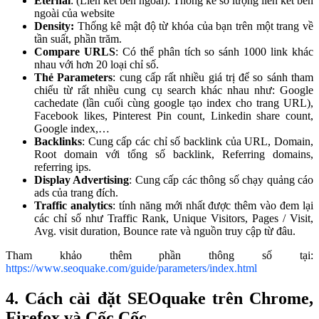
Eternal
: (Liên kết bên ngoài): Thống kê số lượng liên kết bên
ngoài của website
Density:
Thống kê mật độ từ khóa của bạn trên một trang về
tần suất, phần trăm.
Compare URLS
: Có thể phân tích so sánh 1000 link khác
nhau với hơn 20 loại chỉ số.
Thẻ Parameters
: cung cấp rất nhiều giá trị để so sánh tham
chiếu từ rất nhiều cung cụ search khác nhau như: Google
cachedate (lần cuối cùng google tạo index cho trang URL),
Facebook likes, Pinterest Pin count, Linkedin share count,
Google index,…
Backlinks
: Cung cấp các chỉ số backlink của URL, Domain,
Root domain với tổng số backlink, Referring domains,
referring ips.
Display Advertising
: Cung cấp các thông số chạy quảng cáo
ads của trang đích.
Traffic analytics
: tính năng mới nhất được thêm vào đem lại
các chỉ số như Traffic Rank, Unique Visitors, Pages / Visit,
Avg. visit duration, Bounce rate và nguồn truy cập từ đâu.
Tham khảo thêm phần thông số tại:
https://www.seoquake.com/guide/parameters/index.html
4. Cách cài đặt SEOquake trên Chrome,
Firefox và Cốc Cốc