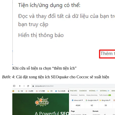
Khi cửa sổ hiện ra chọn “thêm tiện ích”
Bước 4
: Cài đặt xong tiện ích SEOquake cho Coccoc sẽ xuất hiện