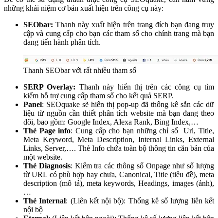
những khái niệm cơ bản xuất hiện trên công cụ này:
SEObar:
Thanh này xuất hiện trên trang đích bạn đang truy
cập và cung cấp cho bạn các tham số cho chính trang mà bạn
đang tiến hành phân tích.
Thanh SEObar với rất nhiều tham số
SERP Overlay:
Thanh này hiển thị trên các công cụ tìm
kiếm hỗ trợ cung cấp tham số cho kết quả SERP.
Panel
: SEOquake sẽ hiển thị pop-up đã thống kê sẵn các dữ
liệu từ nguồn cần thiết phân tích website mà bạn đang theo
dõi, bao gồm: Google Index, Alexa Rank, Bing Index,…
Thẻ Page info
: Cung cấp cho bạn những chỉ số Url, Title,
Meta Keyword, Meta Description, Internal Links, External
Links, Server,…. Thẻ Info chứa toàn bộ thông tin căn bản của
một website.
Thẻ Diagnosis
: Kiểm tra các thông số Onpage như số lượng
từ URL có phù hợp hay chưa, Canonical, Title (tiêu đề), meta
description (mô tả), meta keywords, Headings, images (ảnh),
…
Thẻ Internal
: (Liên kết nội bộ): Thống kê số lượng liên kết
nội bộ