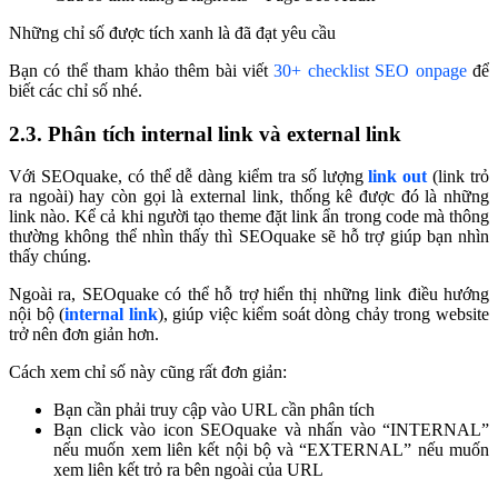
Những chỉ số được tích xanh là đã đạt yêu cầu
Bạn có thể tham khảo thêm bài viết
30+ checklist SEO onpage
để
biết các chỉ số nhé.
2.3. Phân tích internal link và external link
Với SEOquake, có thể dễ dàng kiểm tra số lượng
link out
(link trỏ
ra ngoài) hay còn gọi là external link, thống kê được đó là những
link nào. Kể cả khi người tạo theme đặt link ẩn trong code mà thông
thường không thể nhìn thấy thì SEOquake sẽ hỗ trợ giúp bạn nhìn
thấy chúng.
Ngoài ra, SEOquake có thể hỗ trợ hiển thị những link điều hướng
nội bộ (
internal link
), giúp việc kiểm soát dòng chảy trong website
trở nên đơn giản hơn.
Cách xem chỉ số này cũng rất đơn giản:
Bạn cần phải truy cập vào URL cần phân tích
Bạn click vào icon SEOquake và nhấn vào “INTERNAL”
nếu muốn xem liên kết nội bộ và “EXTERNAL” nếu muốn
xem liên kết trỏ ra bên ngoài của URL