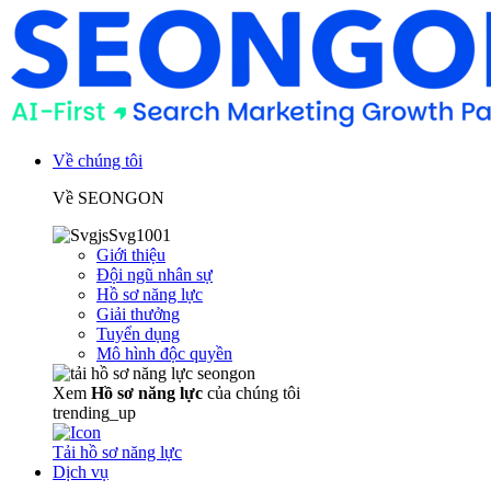
Về chúng tôi
Về SEONGON
Giới thiệu
Đội ngũ nhân sự
Hồ sơ năng lực
Giải thưởng
Tuyển dụng
Mô hình độc quyền
Xem
Hồ sơ năng lực
của chúng tôi
trending_up
Tải hồ sơ năng lực
Dịch vụ