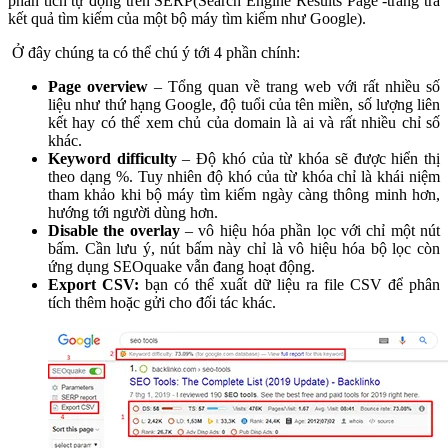
phân tích tự động trên SERP(Search Engine Results Page -trang trả
kết quả tìm kiếm của một bộ máy tìm kiếm như Google).
Ở đây chúng ta có thể chú ý tới 4 phần chính:
Page overview
– Tổng quan về trang web với rất nhiều số
liệu như thứ hạng Google, độ tuổi của tên miền, số lượng liên
kết hay có thể xem chủ của domain là ai và rất nhiều chỉ số
khác.
Keyword difficulty
– Độ khó của từ khóa sẽ được hiển thị
theo dạng %. Tuy nhiên độ khó của từ khóa chỉ là khái niệm
tham khảo khi bộ máy tìm kiếm ngày càng thông minh hơn,
hướng tới người dùng hơn.
Disable the overlay
– vô hiệu hóa phần lọc với chỉ một nút
bấm. Cần lưu ý, nút bấm này chỉ là vô hiệu hóa bộ lọc còn
ứng dụng SEOquake vẫn đang hoạt động.
Export CSV:
bạn có thể xuất dữ liệu ra file CSV để phân
tích thêm hoặc gửi cho đối tác khác.