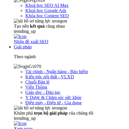
Khoá học SEO AI Max
Khoá học Google Ads
Khóa học Content SEO
Tạo nên
kết quả
cùng nhau
trending_up
Nhận đề xuất SEO
Giải pháp
Theo ngành
Tài chính - Ngân hàng - Bảo hiểm
Kiến trúc nội thất - VLXD
Chuỗi Bán lẻ
Viễn Thông
Giáo dục - Đào tạo
Y Dược & Chăm sóc sức khỏe
Điện máy - Điện tử - Gia dụng
Khám phá
trọn
bộ giải pháp
của chúng tôi
trending_up
Xem ngay