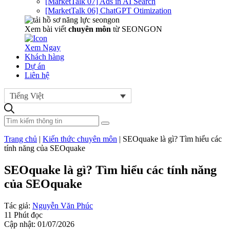
[MarketTalk 07] Ads in AI Search
[MarketTalk 06] ChatGPT Otimization
Xem bài viết
chuyên môn
từ SEONGON
Xem Ngay
Khách hàng
Dự án
Liên hệ
Tiếng Việt
Trang chủ
|
Kiến thức chuyên môn
|
SEOquake là gì? Tìm hiểu các
tính năng của SEOquake
SEOquake là gì? Tìm hiểu các tính năng
của SEOquake
Tác giả:
Nguyễn Văn Phúc
11 Phút đọc
Cập nhật: 01/07/2026