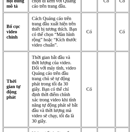
nội dung
chọn đi kèm với Quảng
Có
Có
mô tả
cáo trên trang đầu.
Cách Quảng cáo trên
trang đầu xuất hiện trên
Bố cục
thiết bị tương thích. Bạn
video
Có
Có
có thể chọn “Màn hình
chính
rộng” hoặc “Kích thước
video chuẩn”.
Thời gian bắt đầu và
thời lượng của video.
Đối với máy tính, video
Quảng cáo trên đầu
trang chủ sẽ tự động
Thời
phát trong tối đa 30
gian tự
giây. Bạn có thể chỉ
Có
động
định thời điểm chính
phát
xác trong video khi tính
năng tự động phát sẽ bắt
đầu và thời lượng mà
video sẽ chạy, tối đa là
30 giây.