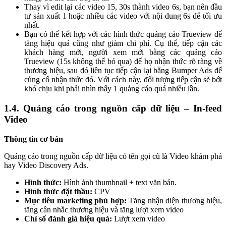
Thay vì edit lại các video 15, 30s thành video 6s, bạn nên đầu
tư sản xuất 1 hoặc nhiều các video với nội dung 6s để tối ưu
nhất.
Bạn có thể kết hợp với các hình thức quảng cáo Trueview để
tăng hiệu quả cũng như giảm chi phí. Cụ thể, tiếp cận các
khách hàng mới, người xem mới bằng các quảng cáo
Trueview (15s không thể bỏ qua) để họ nhận thức rõ ràng về
thương hiệu, sau đó liên tục tiếp cận lại bằng Bumper Ads để
củng cố nhận thức đó. Với cách này, đối tượng tiếp cận sẽ bớt
khó chịu khi phải nhìn thấy 1 quảng cáo quá nhiều lần.
1.4. Quảng cáo trong nguồn cấp dữ liệu – In-feed
Video
Thông tin cơ bản
Quảng cáo trong nguồn cấp dữ liệu có tên gọi cũ là Video khám phá
hay Video Discovery Ads.
Hình thức:
Hình ảnh thumbnail + text văn bản.
Hình thức đặt thầu:
CPV
Mục tiêu marketing phù hợp:
Tăng nhận diện thương hiệu,
tăng cân nhắc thương hiệu và tăng lượt xem video
Chỉ số đánh giá hiệu quả:
Lượt xem video