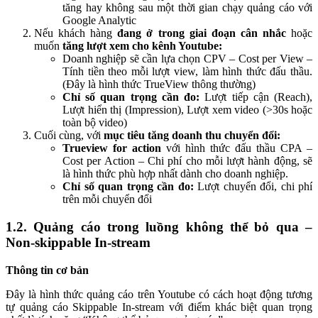
tăng hay không sau một thời gian chạy quảng cáo với
Google Analytic
Nếu khách hàng
đang ở trong giai đoạn cân nhắc
hoặc
muốn
tăng lượt xem cho kênh Youtube:
Doanh nghiệp sẽ cần lựa chọn CPV – Cost per View –
Tính tiền theo mỗi lượt view, làm hình thức đấu thầu.
(Đây là hình thức TrueView thông thường)
Chỉ số quan trọng cần đo:
Lượt tiếp cận (Reach),
Lượt hiển thị (Impression), Lượt xem video (>30s hoặc
toàn bộ video)
Cuối cùng, với
mục tiêu tăng doanh thu chuyển đổi:
Trueview for action
với hình thức đấu thầu CPA –
Cost per Action – Chi phí cho mỗi lượt hành động, sẽ
là hình thức phù hợp nhất dành cho doanh nghiệp.
Chỉ số quan trọng cần đo:
Lượt chuyển đổi, chi phí
trên mỗi chuyển đổi
1.2. Quảng cáo trong luồng không thể bỏ qua –
Non-skippable In-stream
Thông tin cơ bản
Đây là hình thức quảng cáo trên Youtube có cách hoạt động tương
tự quảng cáo Skippable In-stream với điểm khác biệt quan trọng