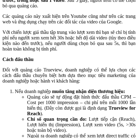
trước, trong hoặc sau 1 video
. Sau 5 giây, người xem có thể chọn
bỏ qua quảng cáo.
Các quảng cáo này xuất hiện trên Youtube cũng như trên các trang
web và ứng dụng chạy trên các đối tác của video của Google.
Với chiến lược giá thầu tập trung vào lượt xem thì bạn sẽ chỉ bị tính
phí nếu người xem xem hết 30s hoặc hết độ dài video (tùy theo điều
kiện nào đến trước), nếu người dùng chọn bỏ qua sau 5s, thì bạn
hoàn toàn không bị tính phí.
Cách đấu thầu
Đối với quảng cáo Trueview, doanh nghiệp có thể lựa chọn các
cách đấu thầu chuyên biệt hơn dựa theo mục tiêu marketing của
doanh nghiệp hoặc hành vi khách hàng:
Nếu doanh nghiệp
muốn tăng nhận diện thương hiệu:
Quảng cáo sẽ tự động đặt hình thức đấu thầu CPM –
Cost per 1000 impression – chi phí trên mỗi 1000 lần
hiển thị. (Đây còn được gọi là định dạng
Trueview for
Reach
).
Chỉ số quan trọng cần đo:
Lượt tiếp cận (Reach),
Lượt hiển thị (Impression), Lượt xem video (5s, >30s
hoặc toàn bộ video).
Ngoài ra doanh nghiệp có thể xem lượt direct traffic có