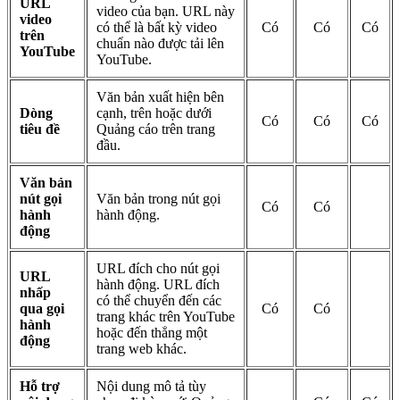
URL
video của bạn. URL này
video
có thể là bất kỳ video
Có
Có
Có
trên
chuẩn nào được tải lên
YouTube
YouTube.
Văn bản xuất hiện bên
Dòng
cạnh, trên hoặc dưới
Có
Có
Có
tiêu đề
Quảng cáo trên trang
đầu.
Văn bản
nút gọi
Văn bản trong nút gọi
Có
Có
hành
hành động.
động
URL đích cho nút gọi
URL
hành động. URL đích
nhấp
có thể chuyển đến các
qua gọi
Có
Có
trang khác trên YouTube
hành
hoặc đến thẳng một
động
trang web khác.
Hỗ trợ
Nội dung mô tả tùy