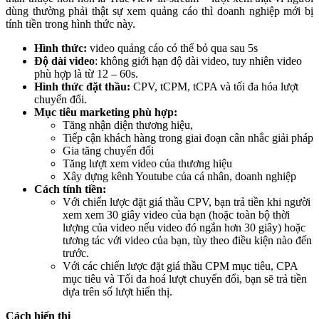
dùng thường phải thật sự xem quảng cáo thì doanh nghiệp mới bị
tính tiền trong hình thức này.
Hình thức:
video quảng cáo có thể bỏ qua sau 5s
Độ dài video
: không giới hạn độ dài video, tuy nhiên video
phù hợp là từ 12 – 60s.
Hình thức đặt thầu:
CPV, tCPM, tCPA và tối đa hóa lượt
chuyển đổi.
Mục tiêu marketing phù hợp:
Tăng nhận diện thương hiệu,
Tiếp cận khách hàng trong giai đoạn cân nhắc giải pháp
Gia tăng chuyển đổi
Tăng lượt xem video của thương hiệu
Xây dựng kênh Youtube của cá nhân, doanh nghiệp
Cách tính tiền:
Với chiến lược đặt giá thầu CPV, bạn trả tiền khi người
xem xem 30 giây video của bạn (hoặc toàn bộ thời
lượng của video nếu video đó ngắn hơn 30 giây) hoặc
tương tác với video của bạn, tùy theo điều kiện nào đến
trước.
Với các chiến lược đặt giá thầu CPM mục tiêu, CPA
mục tiêu và Tối đa hoá lượt chuyển đổi, bạn sẽ trả tiền
dựa trên số lượt hiển thị.
Cách hiển thị