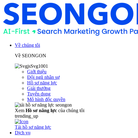
Về chúng tôi
Về SEONGON
Giới thiệu
Đội ngũ nhân sự
Hồ sơ năng lực
Giải thưởng
Tuyển dụng
Mô hình độc quyền
Xem
Hồ sơ năng lực
của chúng tôi
trending_up
Tải hồ sơ năng lực
Dịch vụ