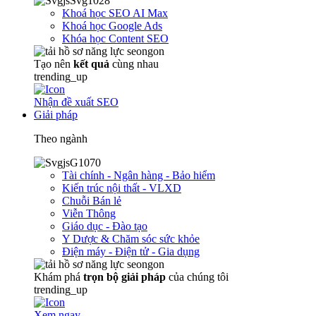
Khoá học SEO AI Max
Khoá học Google Ads
Khóa học Content SEO
Tạo nên
kết quả
cùng nhau
trending_up
Nhận đề xuất SEO
Giải pháp
Theo ngành
Tài chính - Ngân hàng - Bảo hiểm
Kiến trúc nội thất - VLXD
Chuỗi Bán lẻ
Viễn Thông
Giáo dục - Đào tạo
Y Dược & Chăm sóc sức khỏe
Điện máy - Điện tử - Gia dụng
Khám phá
trọn
bộ giải pháp
của chúng tôi
trending_up
Xem ngay