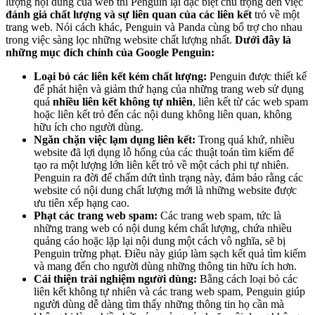
lượng nội dung của web thì Penguin lại đặc biệt chú trọng đến việc
đánh giá chất lượng và sự liên quan của các liên kết
trỏ về
một
trang web. Nói cách khác, Penguin và Panda cùng bổ trợ cho nhau
trong việc sàng lọc những website chất lượng nhất.
Dưới đây là
những mục đích chính của Google Penguin:
Loại bỏ các liên kết kém chất lượng:
Penguin được thiết kế
để phát hiện và giảm thứ hạng của những trang web sử dụng
quá
nhiều liên kết không tự nhiên
, liên kết từ các web spam
hoặc liên kết trỏ đến các nội dung không liên quan, không
hữu ích cho người dùng.
Ngăn chặn việc lạm dụng liên kết:
Trong quá khứ, nhiều
website đã lợi dụng lỗ hổng của các thuật toán tìm kiếm để
tạo ra một lượng lớn liên kết trỏ về một cách phi tự nhiên.
Penguin ra đời để chấm dứt tình trạng này, đảm bảo rằng các
website có nội dung chất lượng mới là những website được
ưu tiên xếp hạng cao.
Phạt các trang web spam:
Các trang web spam, tức là
những trang web có nội dung kém chất lượng, chứa nhiều
quảng cáo hoặc lặp lại nội dung một cách vô nghĩa, sẽ bị
Penguin trừng phạt. Điều này giúp làm sạch kết quả tìm kiếm
và mang đến cho người dùng những thông tin hữu ích hơn.
Cải thiện trải nghiệm người dùng:
Bằng cách loại bỏ các
liên kết không tự nhiên và các trang web spam, Penguin giúp
người dùng dễ dàng tìm thấy những thông tin họ cần mà