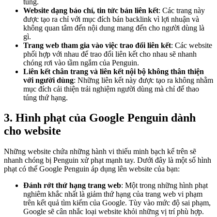
túng.
Website dạng báo chí, tin tức bán liên kết
: Các trang này
được tạo ra chỉ với mục đích bán backlink vì lợi nhuận và
không quan tâm đến nội dung mang đến cho người dùng là
gì.
Trang web tham gia vào việc trao đổi liên kết
: Các website
phối hợp với nhau để trao đổi liên kết cho nhau sẽ nhanh
chóng rơi vào tầm ngắm của Penguin.
Liên kết chân trang và liên kết nội bộ không thân thiện
với người dùng
: Những liên kết này được tạo ra không nhằm
mục đích cải thiện trải nghiệm người dùng mà chỉ để thao
túng thứ hạng.
3. Hình phạt của Google Penguin dành
cho website
Những website chứa những hành vi thiếu minh bạch kể trên sẽ
nhanh chóng bị Penguin xử phạt mạnh tay. Dưới đây là một số hình
phạt có thể Google Penguin áp dụng lên website của bạn:
Đánh rớt thứ hạng trang web
: Một trong những hình phạt
nghiêm khắc nhất là giảm thứ hạng của trang web vi phạm
trên kết quả tìm kiếm của Google. Tùy vào mức độ sai phạm,
Google sẽ cân nhắc loại website khỏi những vị trí phù hợp.