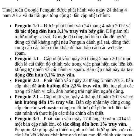
Thuật toán Google Penguin được phát hành vào ngày 24 tháng 4
năm 2012 và đã trải qua tổng cộng 5 lần cập nhật chính:
Penguin 1.0
– Được phát hành vào 24 tháng 4 năm 2012 và
đã
tác động đến hơn 3,1% truy vấn bấy giờ
. Để giảm rủi
ro từ những sai sót, Google đã công bố biểu mẫu để người
dùng có thể kháng nghị nếu Penguin đánh giá sai, đồng thời
cung cấp các biểu mẫu khác để bạn báo cáo các website
spam.
Penguin 1.1
– Cập nhật vào ngày 26 tháng 5 năm 2012 mục
đích là cải thiện độ chính xác trong việc phát hiện các liên kết
không tự nhiên và các hành vi spam. Bản cập nhật này đã
tác
động đến
hơn 0,1% truy vấn.
Penguin 2.0
– Phát hành vào ngày 22 tháng 5 năm 2013, bản
cập nhật đã
ảnh hưởng đến 2,3% truy vấn
, liên tục phạt các
trang có hành vi xấu, ảnh hưởng trải nghiệm người dùng.
Penguin 2.1
– Cập nhật vào ngày 4 tháng 10 năm 2013 và có
ảnh hưởng đến 1% truy vấn
. Bản cập nhật này cũng cung
cấp cho các webmaster công cụ tốt hơn để phân tích liên kết
của mình và thực hiện các điều chỉnh cần thiết.
Penguin 3.0
– Phát hành vào ngày 17 tháng 10 năm 2014 là
một bản cập nhật lớn, có
tác động đến hơn 1% truy vấn
.
Penguin 3.0 giúp giảm thiểu mạnh mẽ ảnh hưởng tiêu cực của
các liên kết không chất lượng và nâng cao độ chính xác trong