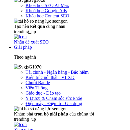
Khoá học SEO AI Max
Khoá học Google Ads
Khóa học Content SEO
Tạo nên
kết quả
cùng nhau
trending_up
Nhận đề xuất SEO
Giải pháp
Theo ngành
Tài chính - Ngân hàng - Bảo hiểm
Kiến trúc nội thất - VLXD
Chuỗi Bán lẻ
Viễn Thông
Giáo dục - Đào tạo
Y Dược & Chăm sóc sức khỏe
Điện máy - Điện tử - Gia dụng
Khám phá
trọn
bộ giải pháp
của chúng tôi
trending_up
Xem ngay