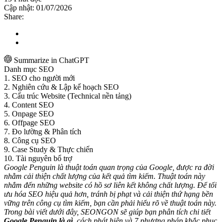
Cập nhật: 01/07/2026
Share:
Summarize in ChatGPT
Danh mục SEO
1. SEO cho người mới
2. Nghiên cứu & Lập kế hoạch SEO
3. Cấu trúc Website (Technical nền tảng)
4. Content SEO
5. Onpage SEO
6. Offpage SEO
7. Đo lường & Phân tích
8. Công cụ SEO
9. Case Study & Thực chiến
10. Tài nguyên bổ trợ
Google Penguin là thuật toán quan trọng của Google, được ra đời
nhằm cải thiện chất lượng của kết quả tìm kiếm. Thuật toán này
nhắm đến những website có hồ sơ liên kết không chất lượng. Để tối
ưu hóa SEO hiệu quả hơn, tránh bị phạt và cải thiện thứ hạng bền
vững trên công cụ tìm kiếm, bạn cần phải hiểu rõ về thuật toán này.
Trong bài viết dưới đây, SEONGON sẽ giúp bạn phân tích chi tiết
Google Penguin là gì,
cách phát hiện và 7 phương pháp khắc phục