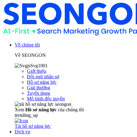
Về chúng tôi
Về SEONGON
Giới thiệu
Đội ngũ nhân sự
Hồ sơ năng lực
Giải thưởng
Tuyển dụng
Mô hình độc quyền
Xem
Hồ sơ năng lực
của chúng tôi
trending_up
Tải hồ sơ năng lực
Dịch vụ