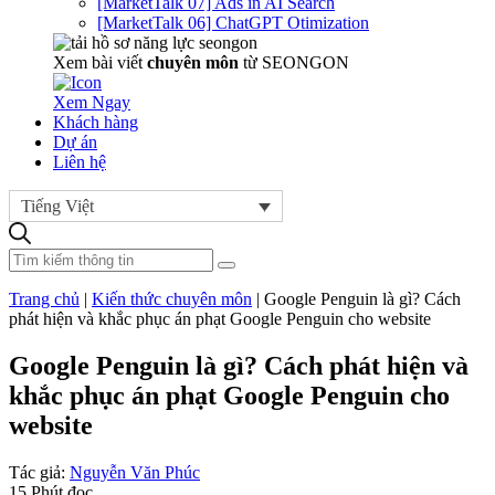
[MarketTalk 07] Ads in AI Search
[MarketTalk 06] ChatGPT Otimization
Xem bài viết
chuyên môn
từ SEONGON
Xem Ngay
Khách hàng
Dự án
Liên hệ
Tiếng Việt
Trang chủ
|
Kiến thức chuyên môn
|
Google Penguin là gì? Cách
phát hiện và khắc phục án phạt Google Penguin cho website
Google Penguin là gì? Cách phát hiện và
khắc phục án phạt Google Penguin cho
website
Tác giả:
Nguyễn Văn Phúc
15 Phút đọc