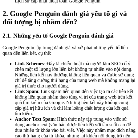
Lịch sử cập nhật thuật toán Google Penguin
2. Google Penguin đánh giá yếu tố gì và
đối tượng bị nhắm đến?
2.1. Những yếu tố Google Penguin đánh giá
Google Penguin tập trung đánh giá và xử phạt những yếu tố liên
quan đến liên kết, cụ thể:
Link Schemes
: Đây là chiến thuật mà người làm SEO cố ý
chèn một số lượng lớn liên kết không tự nhiên vào nội dung.
Những liên kết này thường không liên quan và được sử dụng
chỉ để tăng cường thứ hạng của trang web mà không mang lại
giá trị thực cho người dùng.
Link Spam
: Link spam liên quan đến việc tạo ra các liên kết
không liên quan nhằm thao túng vị trí của trang web trên kết
quả tìm kiếm của Google. Những liên kết này không cung
cấp giá trị hữu ích và chỉ làm loãng chất lượng của kết quả
tìm kiếm.
Anchor Text Spam
: Hình thức này tập trung vào việc sử
dụng anchor text (văn bản được liên kết) với tần suất cao để
đưa nhiều từ khóa vào bài viết. Việc này nhằm mục đích nâng
cao thứ hạng của từ khóa, nhưng lại khiến nội dung trở nên