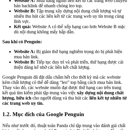
Website A:
Mua hàng nghìn liên kết từ các trang web chuyên
bán backlink để nhanh chóng leo top.
Website B:
Tập trung xây dựng nội dung chất lượng và tự
nhiên thu hút các liên kết từ các trang web uy tín trong cùng
lĩnh vực.
Kết quả:
Website A có thể xếp hạng cao hơn Website B mặc
dù nội dung không mấy hấp dẫn.
Sau khi có Penguin:
Website A:
Bị giảm thứ hạng nghiêm trọng do bị phát hiện
mua bán link.
Website B:
Tiếp tục duy trì và phát triển, thứ hạng được cải
thiện đáng kể nhờ các liên kết chất lượng.
Google Penguin đã đặt dấu chấm hết cho thời kỳ mà các website
kém chất lượng có thể dễ dàng “leo” top bằng cách mua bán link.
Thay vào đó, các website muốn đạt được thứ hạng cao trên trang
kết quả tìm kiếm phải tập trung vào việc
xây dựng nội dung chất
lượng, hữu ích
cho người dùng và thu hút các
liên kết tự nhiên từ
các trang web uy tín.
1.2. Mục đích của Google Penguin
Nếu như trước đó, thuật toán Panda chỉ tập trung vào đánh giá chất