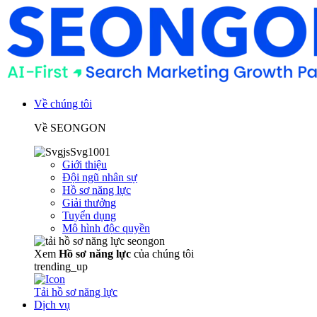
Về chúng tôi
Về SEONGON
Giới thiệu
Đội ngũ nhân sự
Hồ sơ năng lực
Giải thưởng
Tuyển dụng
Mô hình độc quyền
Xem
Hồ sơ năng lực
của chúng tôi
trending_up
Tải hồ sơ năng lực
Dịch vụ