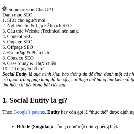
Summarize in ChatGPT
Danh mục SEO
1. SEO cho người mới
2. Nghiên cứu & Lập kế hoạch SEO
3. Cấu trúc Website (Technical nền tảng)
4. Content SEO
5. Onpage SEO
6. Offpage SEO
7. Đo lường & Phân tích
8. Công cụ SEO
9. Case Study & Thực chiến
10. Tài nguyên bổ trợ
Social Entity
là quá trình khai báo thông tin để định danh một cá nhâ
trò quan trọng giúp tăng độ tin cậy, cải thiện thứ hạng tìm kiếm và
tìm hiểu chi tiết trong bài viết sau.
1. Social Entity là gì?
Theo
Google’s patents
,
Entity
hay còn gọi là “thực thể” được định ngh
Đơn lẻ (Singular):
Tồn tại như một đơn vị riêng biệt.