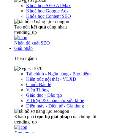
Khoá học SEO AI Max
Khoá học Google Ads
Khóa học Content SEO
Tạo nên
kết quả
cùng nhau
trending_up
Nhận đề xuất SEO
Giải pháp
Theo ngành
Tài chính - Ngân hàng - Bảo hiểm
Kiến trúc nội thất - VLXD
Chuỗi Bán lẻ
Viễn Thông
Giáo dục - Đào tạo
Y Dược & Chăm sóc sức khỏe
Điện máy - Điện tử - Gia dụng
Khám phá
trọn
bộ giải pháp
của chúng tôi
trending_up
Xem ngay