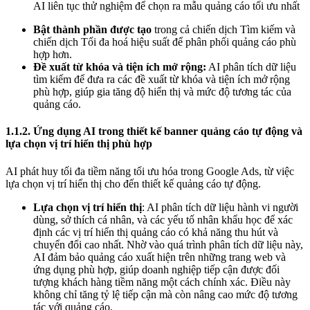
AI liên tục thử nghiệm để chọn ra mẫu quảng cáo tối ưu nhất
Bật thành phần được tạo
trong cả chiến dịch Tìm kiếm và
chiến dịch Tối đa hoá hiệu suất để phân phối quảng cáo phù
hợp hơn.
Đề xuất từ khóa và tiện ích mở rộng:
AI phân tích dữ liệu
tìm kiếm để đưa ra các đề xuất từ khóa và tiện ích mở rộng
phù hợp, giúp gia tăng độ hiển thị và mức độ tương tác của
quảng cáo.
1.1.2. Ứng dụng AI trong thiết kế banner quảng cáo tự động và
lựa chọn vị trí hiển thị phù hợp
AI phát huy tối đa tiềm năng tối ưu hóa trong Google Ads, từ việc
lựa chọn vị trí hiển thị cho đến thiết kế quảng cáo tự động.
Lựa chọn vị trí hiển thị
: AI phân tích dữ liệu hành vi người
dùng, sở thích cá nhân, và các yếu tố nhân khẩu học để xác
định các vị trí hiển thị quảng cáo có khả năng thu hút và
chuyển đổi cao nhất. Nhờ vào quá trình phân tích dữ liệu này,
AI đảm bảo quảng cáo xuất hiện trên những trang web và
ứng dụng phù hợp, giúp doanh nghiệp tiếp cận được đối
tượng khách hàng tiềm năng một cách chính xác. Điều này
không chỉ tăng tỷ lệ tiếp cận mà còn nâng cao mức độ tương
tác với quảng cáo.