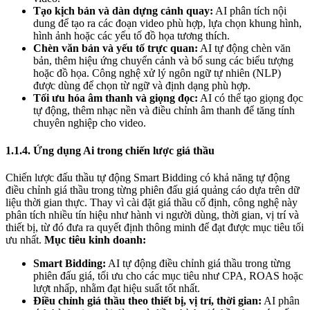
Tạo kịch bản và dàn dựng cảnh quay:
AI phân tích nội
dung để tạo ra các đoạn video phù hợp, lựa chọn khung hình,
hình ảnh hoặc các yếu tố đồ họa tương thích.
Chèn văn bản và yếu tố trực quan:
AI tự động chèn văn
bản, thêm hiệu ứng chuyển cảnh và bổ sung các biểu tượng
hoặc đồ họa. Công nghệ xử lý ngôn ngữ tự nhiên (NLP)
được dùng để chọn từ ngữ và định dạng phù hợp.
Tối ưu hóa âm thanh và giọng đọc:
AI có thể tạo giọng đọc
tự động, thêm nhạc nền và điều chỉnh âm thanh để tăng tính
chuyên nghiệp cho video.
1.1.4. Ứng dụng Ai trong chiến lược giá thầu
Chiến lược đấu thầu tự động Smart Bidding có khả năng tự động
điều chỉnh giá thầu trong từng phiên đấu giá quảng cáo dựa trên dữ
liệu thời gian thực. Thay vì cài đặt giá thầu cố định, công nghệ này
phân tích nhiều tín hiệu như hành vi người dùng, thời gian, vị trí và
thiết bị, từ đó đưa ra quyết định thông minh để đạt được mục tiêu tối
ưu nhất.
Mục tiêu kinh doanh:
Smart Bidding:
AI tự động điều chỉnh giá thầu trong từng
phiên đấu giá, tối ưu cho các mục tiêu như CPA, ROAS hoặc
lượt nhấp, nhằm đạt hiệu suất tốt nhất.
Điều chỉnh giá thầu theo thiết bị, vị trí, thời gian:
AI phân