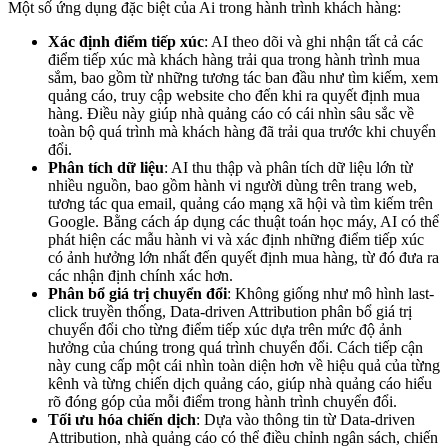
Một số ứng dụng đặc biệt của Ai trong hành trình khách hàng:
Xác định điểm tiếp xúc
: AI theo dõi và ghi nhận tất cả các
điểm tiếp xúc mà khách hàng trải qua trong hành trình mua
sắm, bao gồm từ những tương tác ban đầu như tìm kiếm, xem
quảng cáo, truy cập website cho đến khi ra quyết định mua
hàng. Điều này giúp nhà quảng cáo có cái nhìn sâu sắc về
toàn bộ quá trình mà khách hàng đã trải qua trước khi chuyển
đổi.
Phân tích dữ liệu
: AI thu thập và phân tích dữ liệu lớn từ
nhiều nguồn, bao gồm hành vi người dùng trên trang web,
tương tác qua email, quảng cáo mạng xã hội và tìm kiếm trên
Google. Bằng cách áp dụng các thuật toán học máy, AI có thể
phát hiện các mẫu hành vi và xác định những điểm tiếp xúc
có ảnh hưởng lớn nhất đến quyết định mua hàng, từ đó đưa ra
các nhận định chính xác hơn.
Phân bổ giá trị chuyển đổi
: Không giống như mô hình last-
click truyền thống, Data-driven Attribution phân bổ giá trị
chuyển đổi cho từng điểm tiếp xúc dựa trên mức độ ảnh
hưởng của chúng trong quá trình chuyển đổi. Cách tiếp cận
này cung cấp một cái nhìn toàn diện hơn về hiệu quả của từng
kênh và từng chiến dịch quảng cáo, giúp nhà quảng cáo hiểu
rõ đóng góp của mỗi điểm trong hành trình chuyển đổi.
Tối ưu hóa chiến dịch
: Dựa vào thông tin từ Data-driven
Attribution, nhà quảng cáo có thể điều chỉnh ngân sách, chiến