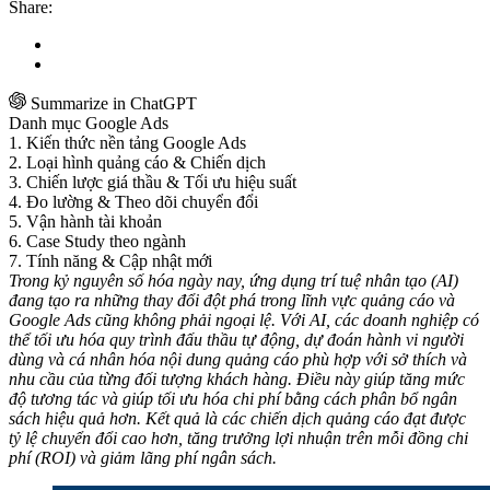
Share:
Summarize in ChatGPT
Danh mục Google Ads
1. Kiến thức nền tảng Google Ads
2. Loại hình quảng cáo & Chiến dịch
3. Chiến lược giá thầu & Tối ưu hiệu suất
4. Đo lường & Theo dõi chuyển đổi
5. Vận hành tài khoản
6. Case Study theo ngành
7. Tính năng & Cập nhật mới
Trong kỷ nguyên số hóa ngày nay, ứng dụng trí tuệ nhân tạo (AI)
đang tạo ra những thay đổi đột phá trong lĩnh vực quảng cáo và
Google Ads cũng không phải ngoại lệ. Với AI, các doanh nghiệp có
thể tối ưu hóa quy trình đấu thầu tự động, dự đoán hành vi người
dùng và cá nhân hóa nội dung quảng cáo phù hợp với sở thích và
nhu cầu của từng đối tượng khách hàng. Điều này giúp tăng mức
độ tương tác và giúp tối ưu hóa chi phí bằng cách phân bổ ngân
sách hiệu quả hơn. Kết quả là các chiến dịch quảng cáo đạt được
tỷ lệ chuyển đổi cao hơn, tăng trưởng lợi nhuận trên mỗi đồng chi
phí (ROI) và giảm lãng phí ngân sách.