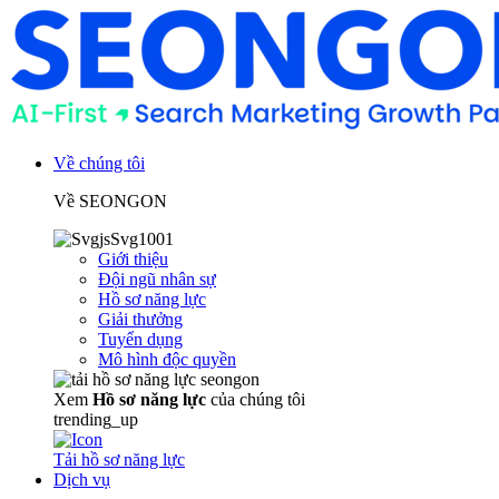
Về chúng tôi
Về SEONGON
Giới thiệu
Đội ngũ nhân sự
Hồ sơ năng lực
Giải thưởng
Tuyển dụng
Mô hình độc quyền
Xem
Hồ sơ năng lực
của chúng tôi
trending_up
Tải hồ sơ năng lực
Dịch vụ