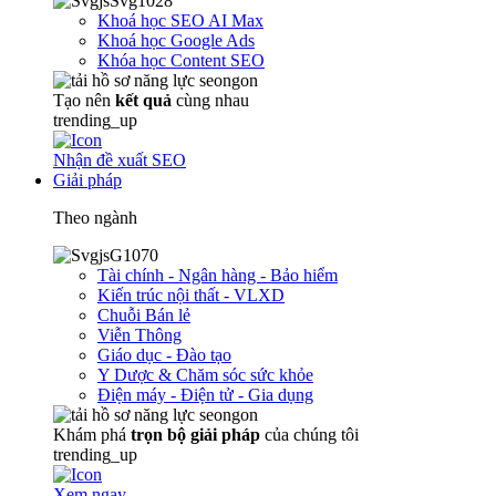
Khoá học SEO AI Max
Khoá học Google Ads
Khóa học Content SEO
Tạo nên
kết quả
cùng nhau
trending_up
Nhận đề xuất SEO
Giải pháp
Theo ngành
Tài chính - Ngân hàng - Bảo hiểm
Kiến trúc nội thất - VLXD
Chuỗi Bán lẻ
Viễn Thông
Giáo dục - Đào tạo
Y Dược & Chăm sóc sức khỏe
Điện máy - Điện tử - Gia dụng
Khám phá
trọn
bộ giải pháp
của chúng tôi
trending_up
Xem ngay