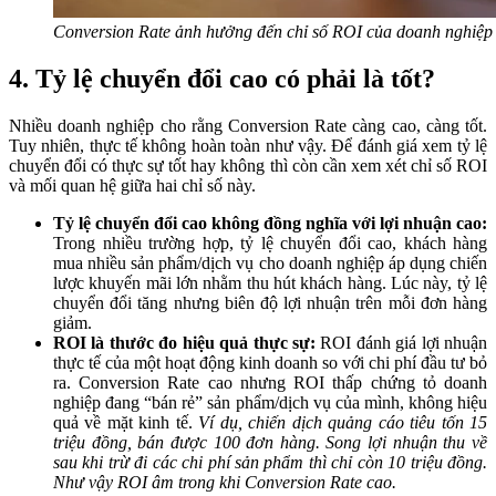
Conversion Rate ảnh hưởng đến chỉ số ROI của doanh nghiệp
4. Tỷ lệ chuyển đổi cao có phải là tốt?
Nhiều doanh nghiệp cho rằng Conversion Rate càng cao, càng tốt.
Tuy nhiên, thực tế không hoàn toàn như vậy. Để đánh giá xem tỷ lệ
chuyển đổi có thực sự tốt hay không thì còn cần xem xét chỉ số ROI
và mối quan hệ giữa hai chỉ số này.
Tỷ lệ chuyển đổi cao không đồng nghĩa với lợi nhuận cao:
Trong nhiều trường hợp, tỷ lệ chuyển đổi cao, khách hàng
mua nhiều sản phẩm/dịch vụ cho doanh nghiệp áp dụng chiến
lược khuyến mãi lớn nhằm thu hút khách hàng. Lúc này, tỷ lệ
chuyển đổi tăng nhưng biên độ lợi nhuận trên mỗi đơn hàng
giảm.
ROI là thước đo hiệu quả thực sự:
ROI đánh giá lợi nhuận
thực tế của một hoạt động kinh doanh so với chi phí đầu tư bỏ
ra. Conversion Rate cao nhưng ROI thấp chứng tỏ doanh
nghiệp đang “bán rẻ” sản phẩm/dịch vụ của mình, không hiệu
quả về mặt kinh tế.
Ví dụ, chiến dịch quảng cáo tiêu tốn 15
triệu đồng, bán được 100 đơn hàng. Song lợi nhuận thu về
sau khi trừ đi các chi phí sản phẩm thì chỉ còn 10 triệu đồng.
Như vậy ROI âm trong khi Conversion Rate cao.