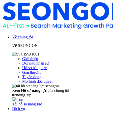
Về chúng tôi
Về SEONGON
Giới thiệu
Đội ngũ nhân sự
Hồ sơ năng lực
Giải thưởng
Tuyển dụng
Mô hình độc quyền
Xem
Hồ sơ năng lực
của chúng tôi
trending_up
Tải hồ sơ năng lực
Dịch vụ