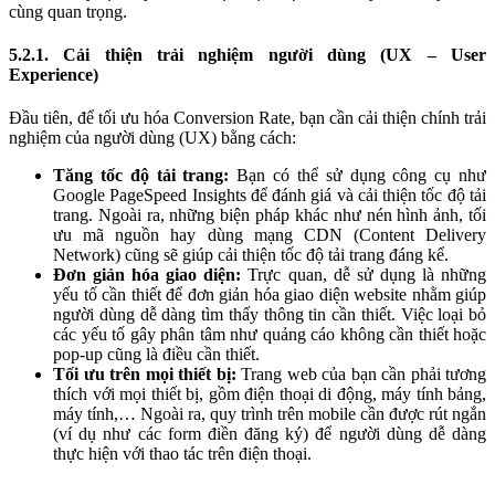
cùng quan trọng.
5.2.1. Cải thiện trải nghiệm người dùng (UX – User
Experience)
Đầu tiên, để tối ưu hóa Conversion Rate, bạn cần cải thiện chính trải
nghiệm của người dùng (UX) bằng cách:
Tăng tốc độ tải trang:
Bạn có thể sử dụng công cụ như
Google PageSpeed Insights để đánh giá và cải thiện tốc độ tải
trang. Ngoài ra, những biện pháp khác như nén hình ảnh, tối
ưu mã nguồn hay dùng mạng CDN (Content Delivery
Network) cũng sẽ giúp cải thiện tốc độ tải trang đáng kể.
Đơn giản hóa giao diện:
Trực quan, dễ sử dụng là những
yếu tố cần thiết để đơn giản hóa giao diện website nhằm giúp
người dùng dễ dàng tìm thấy thông tin cần thiết. Việc loại bỏ
các yếu tố gây phân tâm như quảng cáo không cần thiết hoặc
pop-up cũng là điều cần thiết.
Tối ưu trên mọi thiết bị:
Trang web của bạn cần phải tương
thích với mọi thiết bị, gồm điện thoại di động, máy tính bảng,
máy tính,… Ngoài ra, quy trình trên mobile cần được rút ngắn
(ví dụ như các form điền đăng ký) để người dùng dễ dàng
thực hiện với thao tác trên điện thoại.