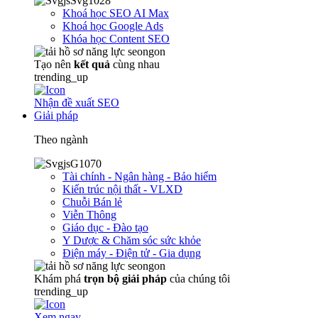
Khoá học SEO AI Max
Khoá học Google Ads
Khóa học Content SEO
Tạo nên
kết quả
cùng nhau
trending_up
Nhận đề xuất SEO
Giải pháp
Theo ngành
Tài chính - Ngân hàng - Bảo hiểm
Kiến trúc nội thất - VLXD
Chuỗi Bán lẻ
Viễn Thông
Giáo dục - Đào tạo
Y Dược & Chăm sóc sức khỏe
Điện máy - Điện tử - Gia dụng
Khám phá
trọn
bộ giải pháp
của chúng tôi
trending_up
Xem ngay