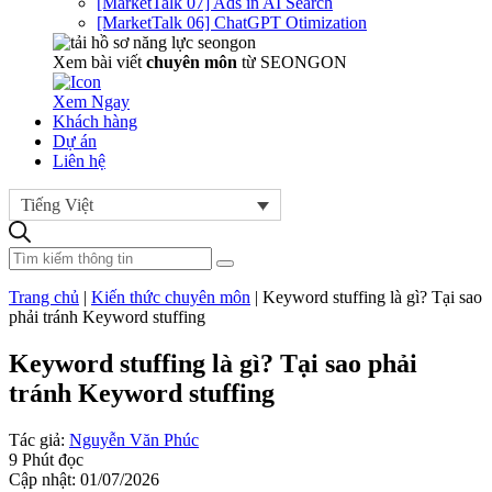
[MarketTalk 07] Ads in AI Search
[MarketTalk 06] ChatGPT Otimization
Xem bài viết
chuyên môn
từ SEONGON
Xem Ngay
Khách hàng
Dự án
Liên hệ
Tiếng Việt
Trang chủ
|
Kiến thức chuyên môn
|
Keyword stuffing là gì? Tại sao
phải tránh Keyword stuffing
Keyword stuffing là gì? Tại sao phải
tránh Keyword stuffing
Tác giả:
Nguyễn Văn Phúc
9 Phút đọc
Cập nhật: 01/07/2026