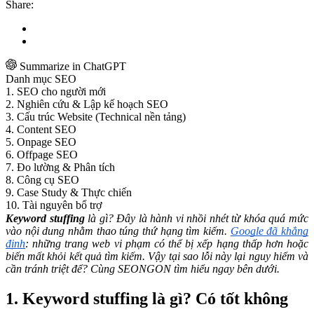
Share:
Summarize in ChatGPT
Danh mục SEO
1. SEO cho người mới
2. Nghiên cứu & Lập kế hoạch SEO
3. Cấu trúc Website (Technical nền tảng)
4. Content SEO
5. Onpage SEO
6. Offpage SEO
7. Đo lường & Phân tích
8. Công cụ SEO
9. Case Study & Thực chiến
10. Tài nguyên bổ trợ
Keyword stuffing
là gì? Đây là hành vi nhồi nhét từ khóa quá mức
vào nội dung nhằm thao túng thứ hạng tìm kiếm.
Google đã khẳng
định
: những trang web vi phạm có thể bị xếp hạng thấp hơn hoặc
biến mất khỏi kết quả tìm kiếm. Vậy tại sao lỗi này lại nguy hiểm và
cần tránh triệt để? Cùng SEONGON tìm hiểu ngay bên dưới.
1. Keyword stuffing là gì? Có tốt không