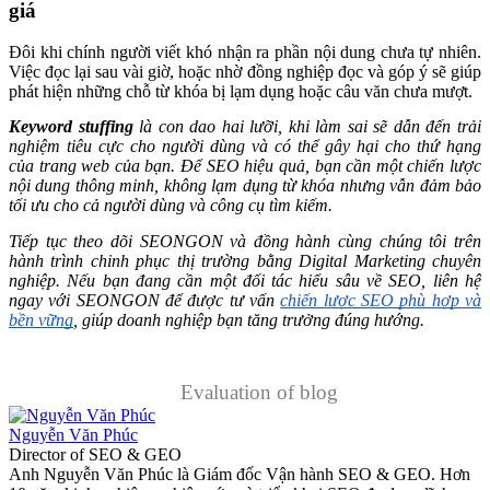
giá
Đôi khi chính người viết khó nhận ra phần nội dung chưa tự nhiên.
Việc đọc lại sau vài giờ, hoặc nhờ đồng nghiệp đọc và góp ý sẽ giúp
phát hiện những chỗ từ khóa bị lạm dụng hoặc câu văn chưa mượt.
Keyword stuffing
là con dao hai lưỡi, khi làm sai
sẽ dẫn đến trải
nghiệm tiêu cực cho người dùng và có thể gây hại cho thứ hạng
của trang web của bạn.
Để SEO hiệu quả, bạn cần một chiến lược
nội dung thông minh, không lạm dụng từ khóa nhưng vẫn đảm bảo
tối ưu cho cả người dùng và công cụ tìm kiếm.
Tiếp tục theo dõi SEONGON và đồng hành cùng chúng tôi trên
hành trình chinh phục thị trường bằng Digital Marketing chuyên
nghiệp. Nếu bạn đang cần một đối tác hiểu sâu về SEO, liên hệ
ngay với SEONGON để được tư vấn
chiến lược SEO phù hợp và
bền vững
, giúp doanh nghiệp bạn tăng trưởng đúng hướng.
Evaluation of blog
Nguyễn Văn Phúc
Director of SEO & GEO
Anh Nguyễn Văn Phúc là Giám đốc Vận hành SEO & GEO. Hơn