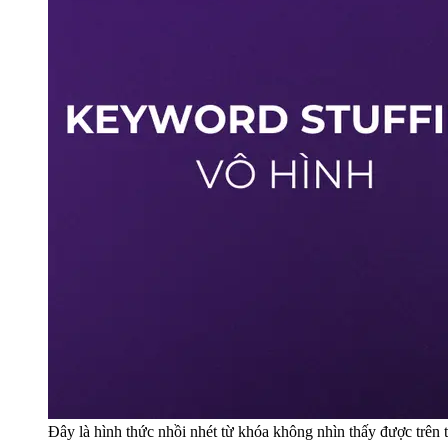
Đây là hình thức nhồi nhét từ khóa không nhìn thấy được trên 