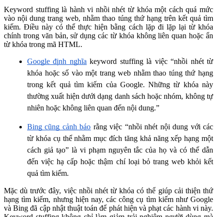
Keyword stuffing là hành vi nhồi nhét từ khóa một cách quá mức
vào nội dung trang web, nhằm thao túng thứ hạng trên kết quả tìm
kiếm. Điều này có thể thực hiện bằng cách lặp đi lặp lại từ khóa
chính trong văn bản, sử dụng các từ khóa không liên quan hoặc ẩn
từ khóa trong mã HTML.
Google định nghĩa
keyword stuffing là việc “nhồi nhét từ
khóa hoặc số vào một trang web nhằm thao túng thứ hạng
trong kết quả tìm kiếm của Google. Những từ khóa này
thường xuất hiện dưới dạng danh sách hoặc nhóm, không tự
nhiên hoặc không liên quan đến nội dung.”
Bing cũng cảnh báo
rằng việc “nhồi nhét nội dung với các
từ khóa cụ thể nhằm mục đích tăng khả năng xếp hạng một
cách giả tạo” là vi phạm nguyên tắc của họ và có thể dẫn
đến việc hạ cấp hoặc thậm chí loại bỏ trang web khỏi kết
quả tìm kiếm.
Mặc dù trước đây, việc nhồi nhét từ khóa có thể giúp cải thiện thứ
hạng tìm kiếm, nhưng hiện nay, các công cụ tìm kiếm như Google
và Bing đã cập nhật thuật toán để phát hiện và phạt các hành vi này.
Keyword stuffing không chỉ làm giảm trải nghiệm người dùng mà