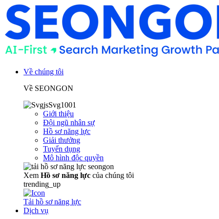
Về chúng tôi
Về SEONGON
Giới thiệu
Đội ngũ nhân sự
Hồ sơ năng lực
Giải thưởng
Tuyển dụng
Mô hình độc quyền
Xem
Hồ sơ năng lực
của chúng tôi
trending_up
Tải hồ sơ năng lực
Dịch vụ