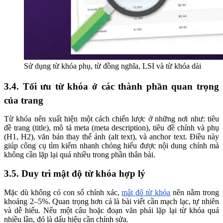
Sử dụng từ khóa phụ, từ đồng nghĩa, LSI và từ khóa dài
3.4. Tối ưu từ khóa ở các thành phần quan trọng
của trang
Từ khóa nên xuất hiện một cách chiến lược ở những nơi như: tiêu
đề trang (title), mô tả meta (meta description), tiêu đề chính và phụ
(H1, H2), văn bản thay thế ảnh (alt text), và anchor text. Điều này
giúp công cụ tìm kiếm nhanh chóng hiểu được nội dung chính mà
không cần lặp lại quá nhiều trong phần thân bài.
3.5. Duy trì mật độ từ khóa hợp lý
Mặc dù không có con số chính xác,
mật độ từ khóa
nên nằm trong
khoảng 2–5%. Quan trọng hơn cả là bài viết cần mạch lạc, tự nhiên
và dễ hiểu. Nếu một câu hoặc đoạn văn phải lặp lại từ khóa quá
nhiều lần, đó là dấu hiệu cần chỉnh sửa.