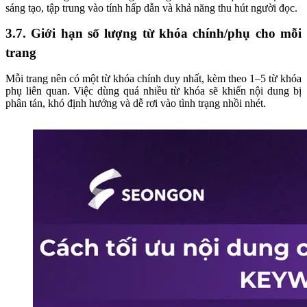
sáng tạo, tập trung vào tính hấp dẫn và khả năng thu hút người đọc.
3.7. Giới hạn số lượng từ khóa chính/phụ cho mỗi
trang
Mỗi trang nên có một từ khóa chính duy nhất, kèm theo 1–5 từ khóa
phụ liên quan. Việc dùng quá nhiều từ khóa sẽ khiến nội dung bị
phân tán, khó định hướng và dễ rơi vào tình trạng nhồi nhét.