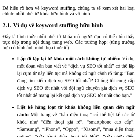
Để hiểu rõ hơn về keyword stuffing, chúng ta sẽ xem xét hai loại
chính: nhồi nhét từ khóa hữu hình và vô hình.
2.1. Ví dụ về keyword stuffing hữu hình
Đây là hình thức nhồi nhét từ khóa mà người đọc có thể nhìn thấy
trực tiếp trong nội dung trang web. Các trường hợp: (từng trường
hợp có hình ảnh minh họa thực tế)
Lặp đi lặp lại từ khóa một cách không tự nhiên:
Ví dụ,
một đoạn văn bản viết về “dịch vụ SEO tốt nhất” có thể lặp
lại cụm từ này liên tục mà không có ngữ cảnh rõ ràng: “Bạn
đang tìm kiếm dịch vụ SEO tốt nhất? Chúng tôi cung cấp
dịch vụ SEO tốt nhất với đội ngũ chuyên gia dịch vụ SEO
tốt nhất để mang lại kết quả dịch vụ SEO tốt nhất cho bạn.”
Liệt kê hàng loạt từ khóa không liên quan đến ngữ
cảnh:
Một trang về “bán điện thoại” có thể liệt kê các từ
khóa như “điện thoại giá rẻ”, “smartphone cao cấp”,
“Samsung”, “iPhone”, “Oppo”, “Xiaomi”, “mua điện thoại
online”, “cửa hàng điện thoại Hà Nội”, “sửa chữa điện