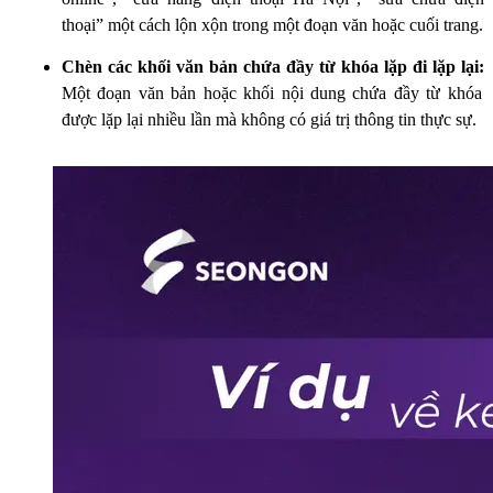
thoại” một cách lộn xộn trong một đoạn văn hoặc cuối trang.
Chèn các khối văn bản chứa đầy từ khóa lặp đi lặp lại:
Một đoạn văn bản hoặc khối nội dung chứa đầy từ khóa
được lặp lại nhiều lần mà không có giá trị thông tin thực sự.