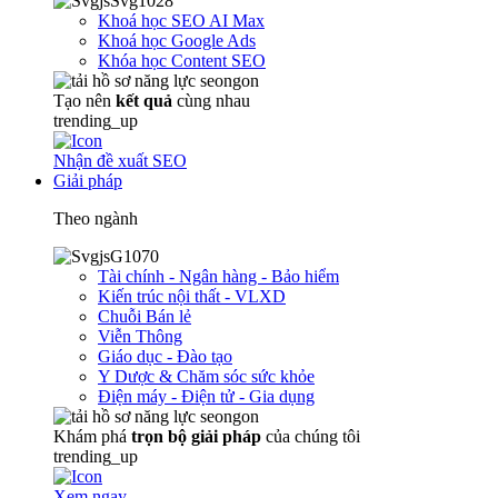
Khoá học SEO AI Max
Khoá học Google Ads
Khóa học Content SEO
Tạo nên
kết quả
cùng nhau
trending_up
Nhận đề xuất SEO
Giải pháp
Theo ngành
Tài chính - Ngân hàng - Bảo hiểm
Kiến trúc nội thất - VLXD
Chuỗi Bán lẻ
Viễn Thông
Giáo dục - Đào tạo
Y Dược & Chăm sóc sức khỏe
Điện máy - Điện tử - Gia dụng
Khám phá
trọn
bộ giải pháp
của chúng tôi
trending_up
Xem ngay