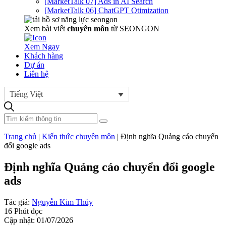
[MarketTalk 07] Ads in AI Search
[MarketTalk 06] ChatGPT Otimization
Xem bài viết
chuyên môn
từ SEONGON
Xem Ngay
Khách hàng
Dự án
Liên hệ
Tiếng Việt
Trang chủ
|
Kiến thức chuyên môn
|
Định nghĩa Quảng cáo chuyển
đổi google ads
Định nghĩa Quảng cáo chuyển đổi google
ads
Tác giả:
Nguyễn Kim Thúy
16 Phút đọc
Cập nhật: 01/07/2026