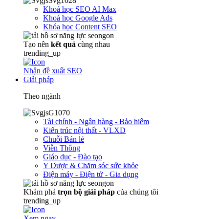
Khoá học SEO AI Max
Khoá học Google Ads
Khóa học Content SEO
Tạo nên
kết quả
cùng nhau
trending_up
Nhận đề xuất SEO
Giải pháp
Theo ngành
Tài chính - Ngân hàng - Bảo hiểm
Kiến trúc nội thất - VLXD
Chuỗi Bán lẻ
Viễn Thông
Giáo dục - Đào tạo
Y Dược & Chăm sóc sức khỏe
Điện máy - Điện tử - Gia dụng
Khám phá
trọn
bộ giải pháp
của chúng tôi
trending_up
Xem ngay