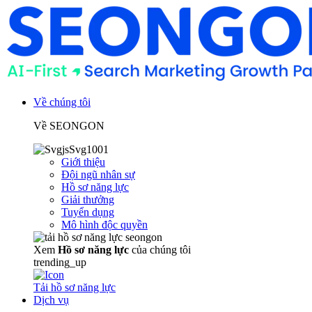
Về chúng tôi
Về SEONGON
Giới thiệu
Đội ngũ nhân sự
Hồ sơ năng lực
Giải thưởng
Tuyển dụng
Mô hình độc quyền
Xem
Hồ sơ năng lực
của chúng tôi
trending_up
Tải hồ sơ năng lực
Dịch vụ